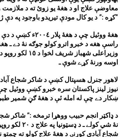
معاوضې علاج او د هغۀ يو زوئ ته د ملازمت و
کړه :” د يو کال مودې تيريدو باوجود په دې ژمنه عملدرآمد ممکن نۀ شو ـ”
هغۀ ووئيل چې د هغۀ پ
راسې هغه د خبرو اترو کولو جوګه نۀ دے ـ هغۀ
وزيراعلى شهباز شر
اوسه ورنۀ کړے شوې ـ
لاهور جنرل هسپتال کښې د شاکر شجاع آبادى
نيوز لينز پاکستان سره خبرو کښې ووئيل چې 
ښکار دے چې له امله ئې د هغۀ ګڼ شمير طب
د ډاکټر انجم حبيب ووهړا ترمخه :” شاکر شج
نۀ شي کولے ـ د 
شجاع آبادى کورنۍ د هغۀ علاج کولو ته چمتو 