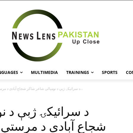
NGUAGES
MULTIMEDIA
TRAININGS
SPORTS
CO
د سرائيکۍ ژبې د نوميالى شاعر شاکر شجاع آبادى د مرستې ټولې...
د سرائيکۍ ژبې د ن
شجاع آبادى د مرستې 