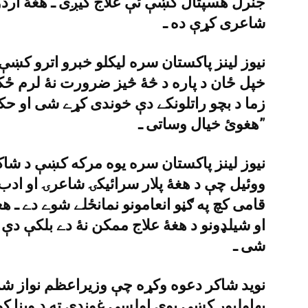
جنرل هسپتال کښې ئې علاج کيږى ـ هغۀ اردو،
شاعرى کړې ده ـ
نيوز لينز پاکستان سره ليکلو خبرو اترو کښې 
خپل ځان د پاره د څۀ څيز ضرورت نۀ لرم ځکه
زما د بچو راتلونکے دې خوندى کړے شى او ح
هغوئ خيال وساتى ـ”
نيوز لينز پاکستان سره يوه مرکه کښې د شاک
ووئيل چې د هغۀ پلار سرائيکۍ شاعرۍ او ادب
قامى کچ په ګڼو انعامونو نمانځلے شوے دے ـ ه
او شيلډونو د هغۀ علاج ممکن نۀ دے بلکې دې 
شى ـ
بهاولپور کښې يوې اولسى غونډې ته د وينا کولو