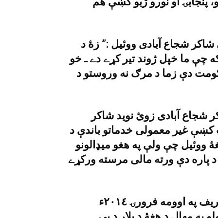
 پنجابۍ او نورو ژبو کښې هم
شاکر شجاع آبادى ووئيل :” زۀ د
 چې ما خپل ژوند تير کړے دے ـ خو
کومت دې زما د مرګ نه وروستو د
ر شجاع آبادى زوئ نويد شاکر
 کښې غير معمولى خدماتو باندې د
غۀ ووئيل چې ولې په هغو ميډالونو
د پاره دې ورته مالى مرسته ورکړے
نويد شاکر دعوه وکړه چې وزيراعظم نواز شريف په اوومه فرورۍ ٢٠١٤ء
 په مهال د هغۀ د پلار د بې