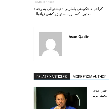
Previous article
کراچۍ: د حکومتى پاملرنې د نيشتوالى په وجه د
معذوره کسانو په ستونزو کښې زياتوالے
Ihsan Qadir
RELATED ARTICLES
MORE FROM AUTHOR
ې جندر خلاف
تبعيض توپير