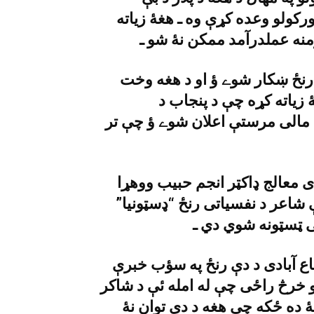
رکولو وعده کړې وه ـ هغۀ زياته
لار ٢٠٠٤ء کښې د دې رنځ ښکار شوے ؤ او د هغه وخت
 زياته کړه چې د پنجاب د
يف لخوا د ١٥ لکو روپو د مالى مرستې اعلان شوے ؤ چې تر
 معالج ډاکټر انجم حبيب ووهړا
شاعر د نفسياتى رنځ “ډسټونيا”
ى ټسټونه شوي دي ـ
اع آبادى د دې رنځ په سؤب خبرې
ډسټونيا په علاج د ٢٠ لکو روپو خرڅ راځى چې له امله ئې د شاکر
نۀ ده ځکه چې هغه د دې توان نۀ