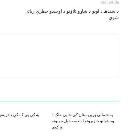
Next article
د سندهـ د اوبو د شاړو تلاؤنو د اوچيدو خطرې زياتې
شوې
په شمالي وزيريستان کې،ځايي خلک د
په کی پی کے کې د دريم
وحشيانو خنزيرونو له لاسه خپل خوبونه
ورکوي