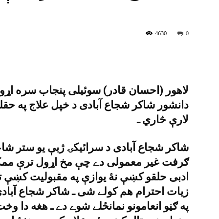
4630
0
لاهور (احسان قادر) سوئيلى پنجاب سره اړوند
دانشور شاکر شجاع آبادى د خپل علاج په حقل
لارې څاري ـ
شاکر شجاع آبادى د سرائيکۍ ژبې يو ستر شاع
ګرفت غير معمولى دے چې مخ اړول ترې ممکن 
ادبى حلقو کښې نۀ يوازې په مقبوليت کښې تر 
په ګڼو انعامونو نمانځلے شوے دے ـ هغه دا وخت