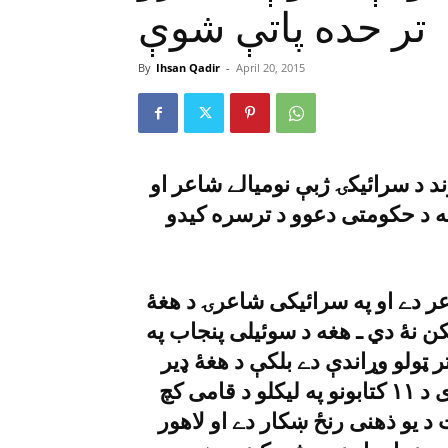
تر حده پاتې شوې
By
Ihsan Qadir
-
April 20, 2015
 د سرائيکۍ ژبې نوميالے شاعر او
ه د حکومتى دعوو د ترسره کيدو
ر دے او په سرائيکى شاعرۍ د هغۀ
نۀ دي ـ هغه د سوئيلى پنجاب په
ټولو وړاندې دے بلکې د هغۀ ډير
زيات احترام هم کولے شى ـ شاکر شجاع آبادى د ١١ کتابونو په ليکلو د قامى کچ
 د يو ذهنى رنځ ښکار دے او لاهور