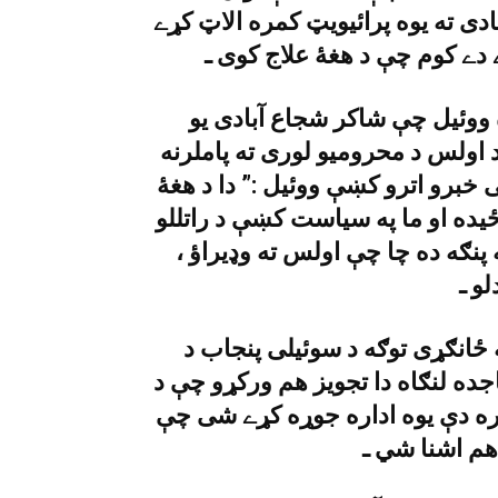
دى ته يوه پرائيويټ کمره الاټ کړے
دے کوم چې د هغۀ علاج کوى ـ
ووئيل چې شاکر شجاع آبادى يو
اولس د محروميو لورى ته پاملرنه
 خبرو اترو کښې ووئيل :” دا د هغۀ
يده او ما په سياست کښې د راتللو
پنګه ده چا چې اولس ته وډيراؤ ،
 ځانګړى توګه د سوئيلى پنجاب د
جده لنګاه دا تجويز هم ورکړو چې د
اره دې يوه اداره جوړه کړے شى چې
هم اشنا شي ـ