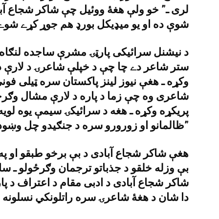
لرى ـ” خو ولې هغۀ ووئيل چې شاکر شجاع آبا
شوې ده او يو ميډيکل بورډ هم جوړ کړے شوے 
د نيشنل سرائيکى پارټۍ مشرې ساجده لنګاه 
ستر شاعر دے چا چې د خپلې شاعرۍ د لارې د 
وکړه ـ هغې نيوز لينز پاکستان سره ټيلى فونى
شاعرى وه چې زما د پاره د لارې مشال وګرځ
پريکړه وکړه ـ هغه د سرائيکۍ سيمې يوه لويه 
ظالمانو او زورورو سره د جنګيدو چل وښودلو ـ”
هغې شاکر شجاع آبادى د بې برخو طبقو او په
بې وزله خلقو د جذباتو ترجمان وګرځولو ـ سا
شاکر شجاع آبادى د ادبى مقام د اعتراف د پ
دا شان د هغۀ شاعرۍ سره راتلونکي نسلونه 