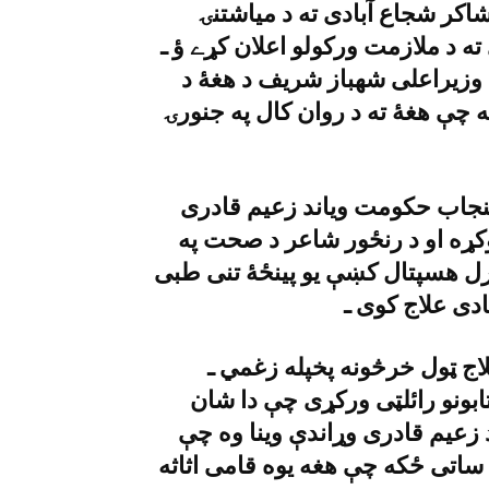
يف شاکر شجاع آبادى ته د مياشتنۍ
ته د ملازمت ورکولو اعلان کړے ؤ ـ
 وزيراعلى شهباز شريف د هغۀ د
کومه چې هغۀ ته د روان کال په جنورۍ
پنجاب حکومت وياند زعيم قادرى
کړه او د رنځور شاعر د صحت په
نرل هسپتال کښې يو پينځۀ تنى طبى
اج ټول خرڅونه پخپله زغمي ـ
بونو رائلټى ورکړى چې دا شان
زعيم قادرى وړاندې وينا وه چې
ساتى ځکه چې هغه يوه قامى اثاثه