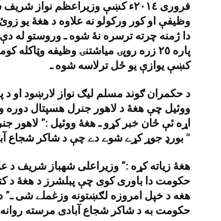
فرورى ٢٠١٤ء کښې وزيراعظم نواز شر
وظيفې او کور ورکولو نه علاوه د هغۀ يو زوئ 
دا ژمنه چرته ترسره نۀ شوه ـ وروستو له دې
پاره ٢٥ زره روپۍ مياشتنۍ وظيفه وټاکله 
کښې يوازې يو ځل ترلاسه شوه ـ
د حکمران ګوند مسلم ليګ نواز لارښود او د 
ووئيل چې هغۀ د لاهور جنرل هسپتال دوره و
اړه ئې ځان خبر کړو ـ هغۀ ووئيل :” لاهور ج
بورډ جوړ کړے شوے دے چې د شاکر شجاع آبادى علاج کوى ـ “
هغۀ زياته کړه :” وزيراعلى شهباز شريف د عل
حکومت دا باورى کوى چې پبلشرز د هغۀ د کتا
هغه د خپل امروزه لګښتونه وزغملے شى ـ” د 
حکومت به د شاکر شجاع آبادى مرسته روانه 