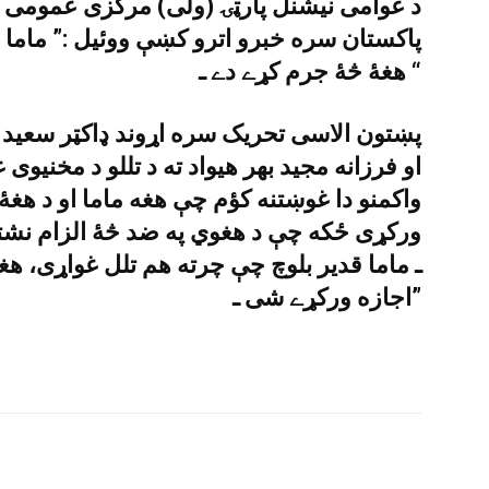
د عوامى نيشنل پارټۍ (ولى) مرکزى عمومى س
پاکستان سره خبرو اترو کښې ووئيل :” ماما 
هغۀ څۀ جرم کړے دے ـ “
پښتون الاسى تحريک سره اړوند ډاکټر سعيد ع
او فرزانه مجيد بهر هيواد ته د تللو د مخنيوى 
واکمنو دا غوښتنه کؤم چې هغه ماما او د هغۀ م
ورکړى ځکه چې د هغوي په ضد څۀ الزام نشت
ـ ماما قدير بلوچ چې چرته هم تلل غواړى، ه
اجازه ورکړے شى ـ”