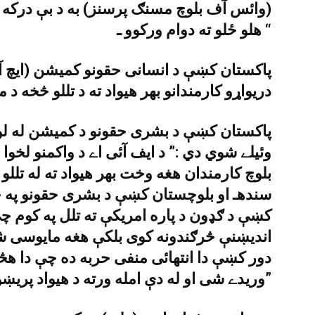
(وائس آف بلوچ مسنګ پرسنز) به د بې درکه 
هلو ځلو ته دوام ورکوو ـ “
پاکستان کښې د انسانى حقونو کميشن (ايچ آ
دريواړو کارمندانو بهر هيواد ته د تللو څخه د 
پاکستان کښې د بشرى حقونو د کميشن له ل
وئيلے شوي دي :” د ايف آئى اے د واکمنو لخوا 
بلوچ کارمندان هغه وخت بهر هيواد ته له تل
سندهـ او بلوچستان کښې د بشرى حقونو په خ
کښې د ګډون د پاره امريکې ته تلل په کوم چې
انديښنې څرګندونه کوى بلکې هغه مايوسى شو
دور کښې دا انتهائى منفى حربه ده چې دا هڅ
وريدے شى او له دې امله ورته د هيواد پريښودو اجازه ورنۀ کړے شى ـ”