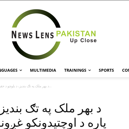
NGUAGES
MULTIMEDIA
TRAININGS
SPORTS
CO
د بهر ملک په تګ بنديز، د بلوچو د حقونو د پاره...
د بهر ملک په تګ بنديز،
پاره د اوچتيدونکو غږون