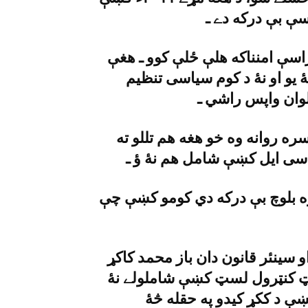
راسې امنناکه هلې ځلې کوو ـ هغې
ۀ يو او نۀ د کوم سياسى تنظيم
هم مونږ سره روانه وه خو هغه هم تللو ته
سى ايل کښې شامل هم نۀ ؤ ـ
ى ايم پى د شميرشميرې ترمخه ١٨ زره بلوچ بې درکه دي کومو کښې چې
 سينئر قانون دان باز محمد کاکړ
ګزټ کنټرول لسټ کښې شاملولے نۀ
ې د ککړ کيدو په حقله څۀ