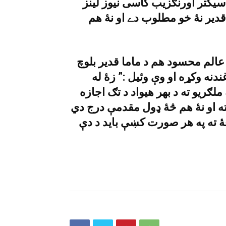
يکتر اورنګزيب کاسى نيوز لينز
قدير نۀ خو مطلوب دے او نۀ هم
الم محسود هم د ماما قدير بلوچ
غندنه وکړه او وې وئيل :” زۀ له
لګريو ته د بهر هيواد د تګ اجازه
ه او نۀ هم څۀ ډول مقدمې درج دي
غۀ ته په هر صورت کښې بايد د دې