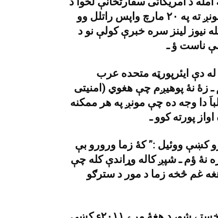
امله د امريکائى سفارتخانې لخوا د
پينځو کالو ملټى انټرى ويزا جارى شوې وه ـ مونږ ته په ٢٠ مارچ واپس راتلل وو
ه نيوز لينز سره خبرې کولې نو د
ې ناست ؤ ـ
له دې ايئرپورټه متحده عرب
م ـ زۀ نۀ پوهيږم چې هغوي (امنيتى
باَ دا وجه ده چې مونږ په هر ممکنه
رو کښې ووئيل :” کۀ زما ورورو بې
ره نۀ ؤم ـ شپږ کاله وړاندې کله چې
هغه غم څخه زما د مور د سترګو
د ماما قدير زوئے ٢٠٠٩ء کښې ولقه کښې واخستے شو، د هغۀ مړے ٢٠١١ء کښې