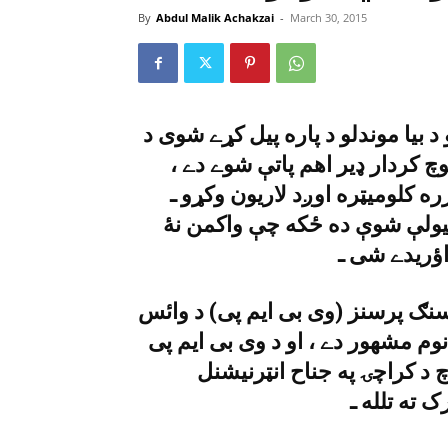
By
Abdul Malik Achakzai
-
March 30, 2015
د بيا موندلو د پاره پيل کړے شوى د
چ کردار ډير اهم پاتې شوے دے ،
ره کلوميټره اوږد لاريون وکړو ـ
 نيولې شوې ده ځکه چې واکمن نۀ
اؤريدے شى ـ
سنګ پرسنز (وى بى ايم پى) د وائس
نوم مشهور دے ، او د وى بى ايم پى
 د کراچۍ په جناح انټرنيشنل
 ته تلله ـ