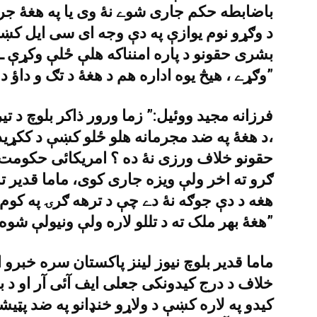
باضابطه حکم جارى شوے نۀ وى يا په هغۀ جرم
د وګړو نوم يوازې په دې وجه اى سى ايل ک
بشرى حقونو د پاره امنناکه هلې ځلې وکړې ـ 
وګړے ، هيڅ يوه اداره هم د هغۀ د تګ و داؤ د مخنيوى حق نۀ لرى ـ”
فرزانه مجيد ووئيل:” زما ورور ذاکر بلوچ د 
،د هغۀ په ضد مجرمانه هلو ځلو کښې د ککړيدو 
حقونو خلاف ورزى نۀ ده ؟ امريکائى حکومت ب
هغه د دې جوګه نۀ دے چې د ترهه ګرۍ په کو
هغۀ بهر ملک ته د تللو لاره ولې ونيولې شوه ـ”
ماما قدير بلوچ نيوز لينز پاکستان سره خبرو
خلاف د درج کيدونکى جعلى ايف آئى آر او د 
کيدو په لاره کښې د ولاړو خنډانو په ضد پټيش