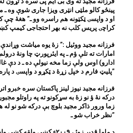
فرزانه مجيد ته وى بى ايم پى سره د تړون له 
او د واپسۍ ټکټونه هم راسره وو ـ” هغۀ چې کل
کراچۍ پريس کلب نه بهر احتجاجى کيمپ کښ
فرزانه مجيد ووئيل :” زۀ يوه مياشت وړاندې 
امارات ته تلې ؤم ـ په ايئرپورټ چا ونۀ درول
ادارو) اوس ولې زما مخه نيولې ده ـ د دې غال
پليټ فارم د خپل زړۀ د ټکړو د واپسۍ د پاره اواز پورته کوو ـ”
فرزانه مجيد نيوز لينز پاکستان سره خبرو ات
درکه نۀ ؤ نو زۀ به سړکونو ته په راوتلو مجبو
زما ورور ذاکر مجيد بلوچ بې درکه شو نو له 
نظر خراب شو ـ”