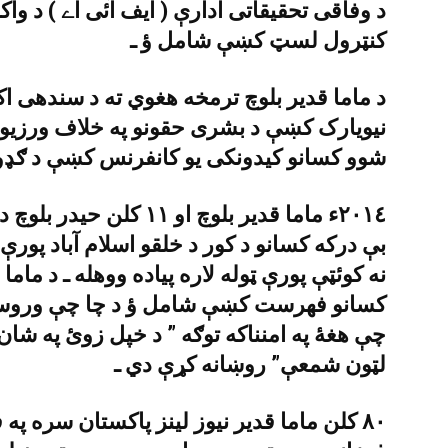
د وفاقى تحقيقاتى ادارې ( ايف آئى اے ) د وا
کنټرول لسټ کښې شامل ؤ ـ
د ماما قدير بلوچ ترمخه هغوي ته د سندهى اک
نيويارک کښې د بشرى حقونو په خلاف ورزيو ا
شوو کسانو کيدونکى يو کانفرنس کښې د ګډو
٢٠١٤ء ماما قدير بلوچ او ١
بې درکه کسانو د کور د خلقو اسلام آباد پورې
نه کوئټې پورې ټوله لاره پياده ووهله ـ د ماما
کسانو فهرست کښې شامل ؤ د چا چې وروستو 
چې هغۀ په امنناکه توګه ” د خپل زوئ په شان 
لټون شمعې” روښانه کړې دي ـ
٨٠ کلن ماما قدير نيوز لينز پاکستان سره په