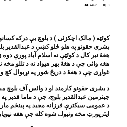
4462
0
کوئټه ( مالک اچکزئى ) د بلوچ بې درکه کسانو 
بشرى حقونو په هلو ځلو کښې د عبدالقدير بلو
هغۀ تير کال د کوئټې نه اسلام آباد پورې دوه ز
هغه وائى چې د هغۀ بهر هيواد ته د تللو مخه
غواړى چې د هغۀ د دريځ شور په نړيوال کچ و
د بشرى حقونو کارمند او د وائس آف بلوچ م
چيئرمين عبدالقدير بلوچ، چې د ماما قدير په 
د عمومى سيکترې فرزانه مجيد په پينځم مارچ
ايئرپورټ مخه ونيولے شوه کله چې هغه نيويارک