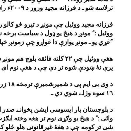
ترلاسه شو ـ د فرزانه مجيد ورور د ٢٠٠٩ء راسې بې درکه دے ـ
فرزانه مجيد ووئيل چې مونږ د تيرو څو کالو 
ووئيل :” مونږ د هيڅ يو ډول د سياست برخه ن
غړي يو ـ مونږ يوازې دا غواړو چې زمونږ خپلوان واپس راشي ـ”
هغې ووئيل چې ٢٢ کلنه فائقه بلوچ 
پرې نۀ ښودې شوه تر دې چې د هغې نوم اى 
د وى ب
١٦ سوه وژلے شوي دي ـ
د بلوچستان بار ايسوسى ايشن پخوانے صدر او
وائى :” د هيڅ يو وګړى نوم تر هغه وخته اي
شى تر کومه چې د هغۀ غيرقانونى هلو ځلو کښ