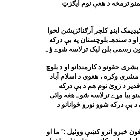
کمنو ترمخه د هغې نوم ايګزټ
يډيمک اينډ کلچر آرګنائزيشن لخوا
و د سندهـ بلوچستان په بې درکه
ن رسمى بلن ليک ترلاسه شوے ؤ ـ
١ کلن حيدر بلوچ د بشرى حقونو د کارمندانو او د بلوچ
 مشرى وکړه ، هغوي د اسلام آباد
 قدير د زوئ نوم هم د بې درکه
بيا مړے ترلاسه شو ـ هغه وائى
د بې درکه شوو نورو ځوانانو د
 فون خبرو اترو کښې ووئيل :” ما او