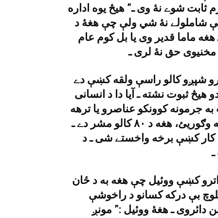
 ثابت شوے نۀ وى ـ” هيڅ يوه اداره
ښې شاملولے نۀ شي ولې چې هغۀ د
هغه ماما قدير وى يا بل کوم عام
تيرو شپږو کالو راسې ولقه کښې دے
هيڅ ثبوت نشته ـ آيا دا د انسانى
ه جرمونه کوونکو عناصرو يا ترهه
ګرو ته اخر ولې ويزه جارى کوى، ماما قدير ته وګوريئ، هغه د ٨٠ کالو مشر دے ـ
م کار کښې برخه واخستے شى ـ د
 اترو کښې ووئيل چې هغه به د ځان
بلوچ بې درکه کسانو د راخوشې
ن دائروى ـ هغۀ ووئيل :” مونږ