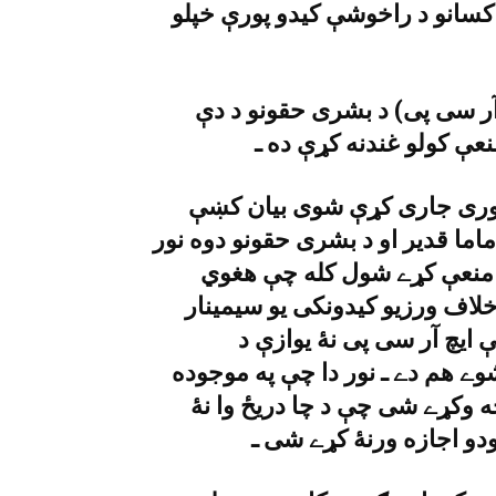
کسانو د راخوشې کيدو پورې خپلو
ر سى پى) د بشرى حقونو د دې
منعې کولو غندنه کړې ده ـ
ورى جارى کړې شوى بيان کښې
ماما قدير او د بشرى حقونو دوه نور
لو منعې کړے شول کله چې هغوي
لاف ورزيو کيدونکى يو سيمينار
 ايچ آر سى پى نۀ يوازې د
ے هم دے ـ نور دا چې په موجوده
ه وکړے شى چې د چا دريځ وا نۀ