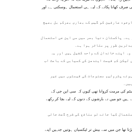
 صرف کھانا پکانے کے لیے ہی استعمال ہوسکتی ہے اور
اوجود صارفین کو گیس کے بھاری بھرکم بل بھیج
 ہے۔ پاکستان دنیا بھر میں سی این جی استعمال
 بدترین طور پر متاثر ہوا ہے۔
ائیور ہیں۔ وہ اپنے خاندان کے واحد کفیل ہیں اور یہ
ں لیکن کم قیمت ایندھن کی کمیابی کے باعث اب
ہوئے پٹرولیم مصنوعات کی قیمتوں میں غیر
ہیں۔
سسٹم کی مرمت کروانا تھی کیوں کہ سی این جی کے
 ہیں جو میں نے بارشوں کے دنوں کے لیے بچا کر رکھے
ستعمال کیا جائے تو منافع کی شرح گھٹ جاتی
تا تھا جن میں سے بیش تر ٹیکسیاں ہوتیں جنہیں اپنے