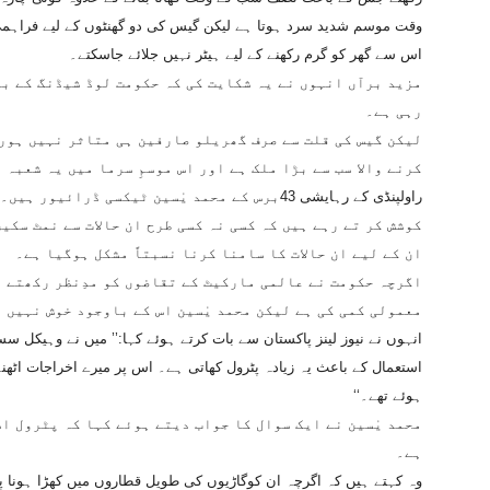
وقت موسم شدید سرد ہوتا ہے لیکن گیس کی دو گھنٹوں کے لیے فراہمی
اس سے گھر کو گرم رکھنے کے لیے ہیٹر نہیں جلائے جاسکتے۔
مزید برآں انہوں نے یہ شکایت کی کہ حکومت لوڈ شیڈنگ کے ب
رہی ہے۔
لیکن گیس کی قلت سے صرف گھریلو صارفین ہی متاثر نہیں ہور
کرنے والا سب سے بڑا ملک ہے اور اس موسمِ سرما میں یہ شعبہ
راولپنڈی کے رہایشی 43برس کے محمد یٰسین ٹیکسی ڈر
کوشش کر تے رہے ہیں کہ کسی نہ کسی طرح ان حالات سے نمٹ سکی
ان کے لیے ان حالات کا سامنا کرنا نسبتاً مشکل ہوگیا ہے۔
اگرچہ حکومت نے عالمی مارکیٹ کے تقاضوں کو مدِنظر رکھتے 
معمولی کمی کی ہے لیکن محمد یٰسین اس کے باوجود خوش نہیں 
انہوں نے نیوز لینز پاکستان سے بات کرتے ہوئے کہا:’’ میں نے وہیکل 
استعمال کے باعث یہ زیادہ پٹرول کھاتی ہے۔ اس پر میرے اخراجات اٹھنے
ہوئے تھے۔‘‘
محمد یٰسین نے ایک سوال کا جواب دیتے ہوئے کہا کہ پٹرول ا
ہے۔
وہ کہتے ہیں کہ اگرچہ ان کوگاڑیوں کی طویل قطاروں میں کھڑا ہونا پڑ