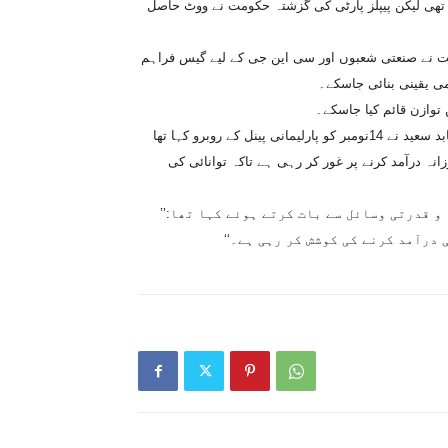
ھ تھی لیکن پیپلز پارٹی کی گزشتہ حکومت نے ووٹ حاصل
ومت نے صنعتی شعبوں اور سی این جی کے لیے گیس فراہم
می یقینی بنائی جاسکے۔
توازن قائم کیا جاسکے۔
میڈیا رپورٹس کے مطابق وزارت پٹرولیم و قدرتی وسائل کے سیکرٹری عابد سعید نے 14نومبر کو پارلیمانی پینل کے روبرو کہا تھا
نہ درآمد کرنے پر غور کر رہی ہے تاکہ توانائی کی
 قدرتی وسائل سے بات کرتے ہوئے کہا تھا:’’
درآمد کرنے کی کوشش کر رہی ہے۔‘‘