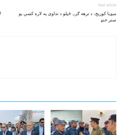
Next article
ميډيا کوريج، د ترهه ګرۍ ځپلو د تداوى په لاره کښې يو
ل
ستر خنډ