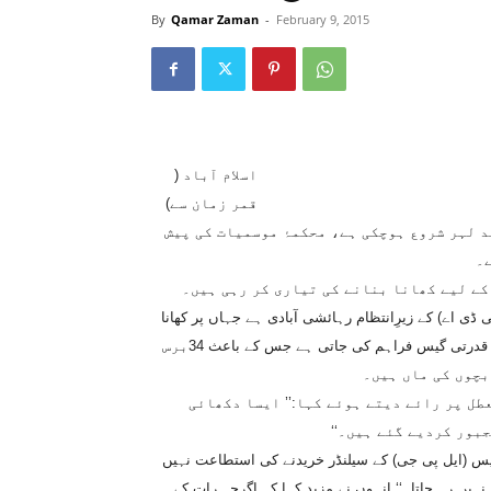
By
Qamar Zaman
-
February 9, 2015
اسلام آباد (
قمر زمان سے)
د لہر شروع ہوچکی ہے، محکمۂ موسمیات کی پیش
۔
کے لیے کھانا بنانے کی تیاری کر رہی ہیں۔
ڈی اے) کے زیرِانتظام رہائشی آبادی ہے جہاں پر کھانا
پکانے اور کمروں کو گرم رکھنے کے لیے نصف شب کو صرف دو گھنٹے ہی قدرتی گیس فراہم کی جاتی ہے جس کے باعث 34برس
بچوں کی ماں ہیں۔
عطل پر رائے دیتے ہوئے کہا:’’ ایسا دکھائی
م گیس (ایل پی جی) کے سیلنڈر خریدنے کی استطاعت نہیں
یں رہ جاتا۔‘‘ انہوں نے مزید کہا کہ اگرچہ رات کے