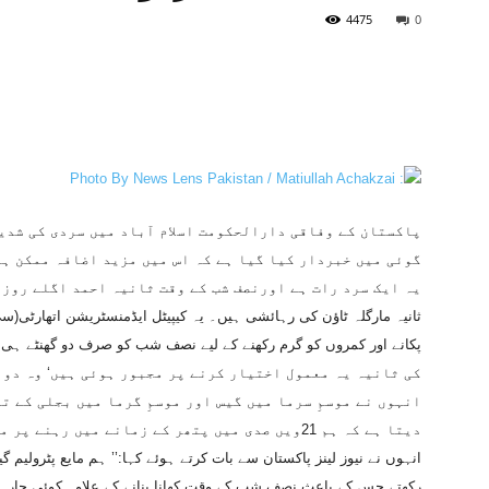
4475
0
پاکستان کے وفاقی دارالحکومت اسلام آباد میں سردی کی شدی
گوئی میں خبردار کیا گیا ہے کہ اس میں مزید اضافہ ممکن ہے
یہ ایک سرد رات ہے اورنصف شب کے وقت ثانیہ احمد اگلے روز 
ثانیہ مارگلہ ٹاؤن کی رہائشی ہیں۔ یہ کیپیٹل ایڈمنسٹریشن اتھارٹی(سی 
کی ثانیہ یہ معمول اختیار کرنے پر مجبور ہوئی ہیں‘ وہ دو 
انہوں نے موسمِ سرما میں گیس اور موسمِ گرما میں بجلی کے ت
دیتا ہے کہ ہم 21ویں صدی میں پتھر کے زمانے میں رہنے پر مجبور کردیے گئے ہیں۔‘‘
انہوں نے نیوز لینز پاکستان سے بات کرتے ہوئے کہا:’’ ہم مایع پٹرولی
رکھتے جس کے باعث نصف شب کے وقت کھانا بنانے کے علاوہ کوئی چارہ نہ