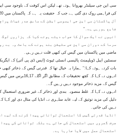
سی این جی سیلنڈر بھروانا ہوتے تھے لیکن اس کوفت کے باوجود سی ای
کی فراہمی روک دی گئی ہے جب کہ حقیقت یہ ہے کہ پاکستان میں 20لاکھ کاروں میں سی این جی سیلنڈر نصب ہیں۔
آل پاکستان سی این جی ایسوسی ایشن کے سابق صدر غیاث پراچہ
ضایع ہورہی ہے۔‘‘
انہوں نے ایک سوال کا جواب دیتے ہوئے کہا کہ ہزاروں لوگ ف
سرما کے دوران سی این جی سٹیشن بند ہونے کے باعث وہ بے رو
ماضی میں پاکستان میں گیس کی کبھی قلت نہیں رہی۔
سسٹین ایبل ڈویلپمنٹ پالیسی انسٹی ٹیوٹ (ایس ڈی پی آئی) کے ایگزیکٹو
بات کرتے ہوئے کہا:’’ ہمارا یہ خیال تھا کہ قدرتی گیس کے ذخائر کبھی 
انہوں نے کہا کہ کچھ تحقیق
گیس کے مزید ذخائر موجود نہیں رہیں گے۔
انہوں نے کہا کہ غلط منصوبہ بندی اور ذخائر کے غیر ضروری استعمال 
دلیل کی مزید توثیق کے لیے عابد سلہری نے انڈیا کی مثال دی اور کہا کہ
نہیں کی جاتی۔
انڈیا قدرتی گیس کا استعمال توانائی پیدا کرنے کے لیے اس
صرف گھروں میں استعمال کی جاتی ہے بلکہ توانائی کی پیداو
استعمال عمل میں لایا جارہا ہے۔