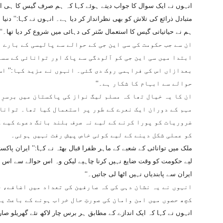
انہوں نے ایک سوال کا جواب دیتے ہوئے کہا کہ ہم صرف گیس کا ہی اند
متبادل ذرائع کی تلاش کو بھی نظرانداز کر دیا ہے۔ انہوں نے کہا:’’ دنی
ہم نے حیاتیاتی گیس کا استعمال سّتر کی دہائی میں شروع کر دیا تھا۔‘‘
ان سے جب حکومت کی سی این جی کے حوالے سے پالیسی کے بارے 
ابتدا میں سی این جی کو آلودگی سے پاک اور توانائی کے سست
بعدازاں اس کی فراہمی روک دی گئی۔ انہوں نے مزید کہا:’’ ا
حوالے سے ابہام کا شکار ہے۔‘‘
ان کا یہ خیال تھا کہ مسلم لیگ نواز کی پاکستان میں برسرِا
مہم کے دوران ایک نعرے کے طور پر استعمال کیا تھا۔ توانا
ضروریات کو پورا کرنے کے لیے نہ صرف بلند بانگ دعوے کیے گ
کو عملی شکل دینے کے لیے کوئی خاص پیش رفت نہیں ہوئی۔
ملک میں توانائی کے شعبے کے ماہر ظفرا قبال بھٹہ نے کہا:’’ ایران پا
لیے حکومت کو وقت ضایع نہیں کرنا چاہیے لیکن وہ اس حوالے سے اس
ایران سے پابندیاں نہیں اٹھا لی جاتیں۔‘‘
انہوں نے یہ نشان دہی کی کہ صارفین کی تعداد میں اضافے، 
کچھ حصوں میں امن وامان کی صورتِ حال خراب ہونے کے باعث یہ
انہوں نے کہا کہ ایک اندازے کے مطابق ہر برس چار لاکھ نئے گھریلو 