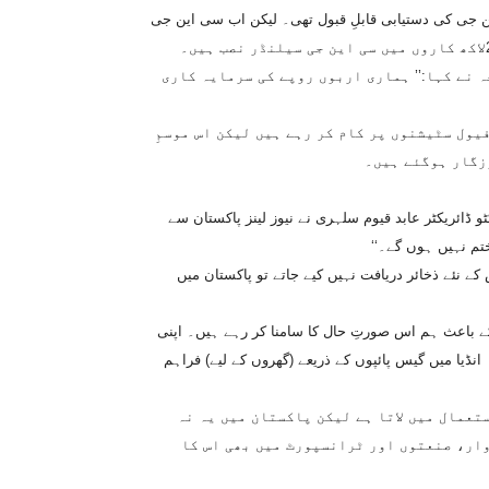
ن جی کی دستیابی قابلِ قبول تھی۔ لیکن اب سی این جی
 نے کہا:’’ ہماری اربوں روپے کی سرمایہ کاری
یول سٹیشنوں پر کام کر رہے ہیں لیکن اس موسمِ
زگار ہوگئے ہیں۔
 ڈائریکٹر عابد قیوم سلہری نے نیوز لینز پاکستان سے
ختم نہیں ہوں گے۔‘‘
ات کے مطابق اگر اگلے 16,17برس میں گیس کے نئے ذخائر دریافت نہیں کیے جاتے تو پاکستان میں
کے باعث ہم اس صورتِ حال کا سامنا کر رہے ہیں۔ اپنی
 انڈیا میں گیس پائپوں کے ذریعے (گھروں کے لیے) فراہم
تعمال میں لاتا ہے لیکن پاکستان میں یہ نہ
ار، صنعتوں اور ٹرانسپورٹ میں بھی اس کا