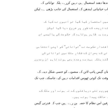
ھا دھند استعمال ہی نہیں کررہے بلکہ توانائی کے
ا اب حیاتیاتی ایندھن کے استعمال کی جانب بڑھی ہے لیکن
میں استفسار کیا گیا تو انہوں نے کہا کہ
ے ذریعے کے طور پر فروغ دیا گیا لیکن
س سے یہ ظاہر ہوتاہے کہ حکومت کی پالیسی اس
قتدار حکومت نے ’’توانائی‘‘ کو اپنی انتخابی
ئی کے بحران کے شکار ملک میں توانائی کی
ئے بلکہ بہت سے وعدے بھی ہوئے تاہم ان وعدوں
کستان گیس پائپ لائن کے منصوبے کو حتمی شکل دینے کے
 وقت تک کوئی ٹھوس اقدامات نہیں کیے جاسکتے جب تک
چوری، نئی دریافتوں کے نہ ہونے اور ملک کے
 حالات پیدا ہوئے ہیں۔
صارفین اس نظام کا حصہ بن رہے ہیں جب کہ قدرتی گیس