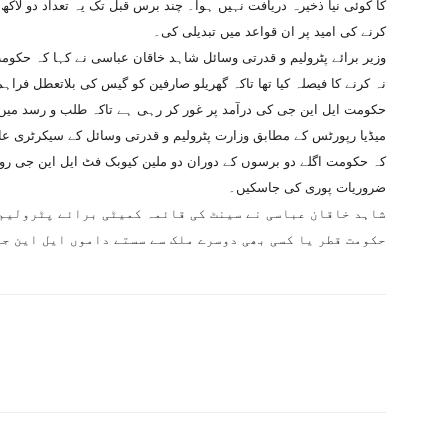
کا کوئی نیا ذخیرہ دریافت نہیں ہوا۔ چند برس قبل تک یہ تعداد دو لاک
کرنے کی امید پر ان قواعد میں تبدیلی کی۔
وزیر برائے پٹرولیم و قدرتی وسائل شاہد خاقان عباسی نے کہا کہ حک
نہ کرنے کا فیصلہ کیا تھا تاکہ گھریلو صارفین کو گیس کی بلاتعطل فراہ
حکومت ایل این جی کی درآمد پر غور کر رہی ہے تاکہ طلب و رسد میں 
کہ حکومت اگلے دو برسوں کے دوران دو ملین کیوبک فٹ ایل این جی روزا
ضروریات پوری کی جاسکیں۔
شاہد خاقان عباسی نے سینٹ کی قائمہ کمیٹی برائے پٹرولیم و
حکومت قطر یا کسی بھی دوسرے ملک سے سستے داموں ایل این جی 