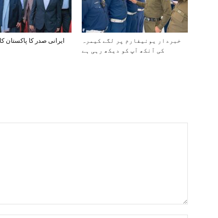
خبردار یونیفارم پر لگے کیمرہ
ایرانی صدر کا پاکستان کا
کی آنکھ آپ کو دیکھ رہی ہے