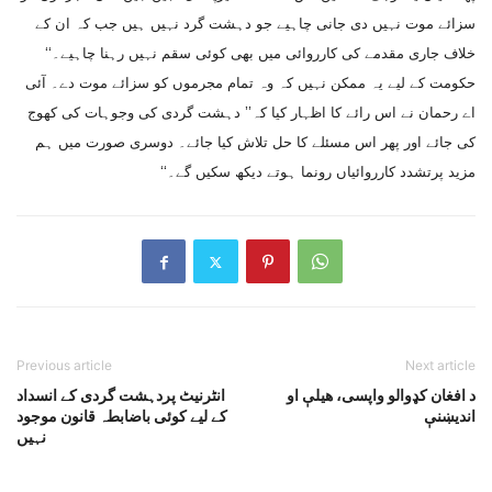
سزائے موت نہیں دی جانی چاہیے جو دہشت گرد نہیں ہیں جب کہ ان کے
خلاف جاری مقدمے کی کارروائی میں بھی کوئی سقم نہیں رہنا چاہیے۔‘‘
حکومت کے لیے یہ ممکن نہیں کہ وہ تمام مجرموں کو سزائے موت دے۔ آئی
اے رحمان نے اس رائے کا اظہار کیا کہ’’ دہشت گردی کی وجوہات کی کھوج
کی جائے اور پھر اس مسئلے کا حل تلاش کیا جائے۔ دوسری صورت میں ہم
مزید پرتشدد کارروائیاں رونما ہوتے دیکھ سکیں گے۔‘‘
Previous article
Next article
د افغان کډوالو واپسى، هيلې او
انٹرنیٹ پردہشت گردی کے انسداد
انديښنې
کے لیے کوئی باضابطہ قانون موجود
نہیں