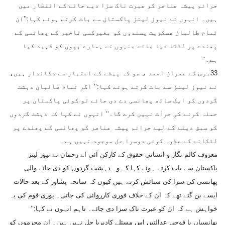
جرائم پیشہ عناصر کو عبرت ناک سزا دیے جانے کے انتظار میں
ہیں۔ انہوں نے نیوز لینز پاکستان سے بات کرتے ہوئے کہا:’’ان
تمام طالبان عسکریت پسندوں کو بغیرکسی تاخیر کے پھانسی کے
پھندے پر لٹکا دیا جائے جنہوں نے ہمارے بچوں کو شہید کیا
ہے۔‘‘
33برس کے عمران احمد ، جو کہ پیشے کے اعتبار سے دکاندار ہیں،
نے نیوز لینز سے بات کرتے ہوئے کہا:’’ اگر تمام طالبان دہشت
گردوں کو ایک ساتھ پھانسی دے دی جائے تو کوئی پاکستان پر
حملہ کرنے کی جرأت نہیں کرے گا۔‘‘ انہوں نے کہا کہ دہشت گردوں
کو سبق دینے کے لیے جرائم پیشہ عناصر کو پھانسی کے پھندے پر
لٹکانے کے علاوہ کوئی دوسرا حل موجود نہیں ہے۔
معروف کالم نگار و انسانی حقوق کے کارکن آئی اے رحمان نے نیوز لینز
پاکستان سے بات کرتے ہوئے کہا کہ وہ دہشت گردوں کو دی جانے والی
پھانسی کی سزا کی ستائش کرتے ہیں کیوں کہ سانحہ پشاور کے بعد حالات
ایسے بن گئے تھے کہ ان کے خلاف فوری کارروائی کی جاتی۔ پوری قوم کی یہ
خواہش ہے کہ ان کو عبرت ناک سزا دی جائے۔ تاہم انہوں نے کہا:’’
پھانسیاں یا فوجی عدالتیں اس مسئلے کادیرپا حل نہیں ہیں۔ ان مجرموں کو