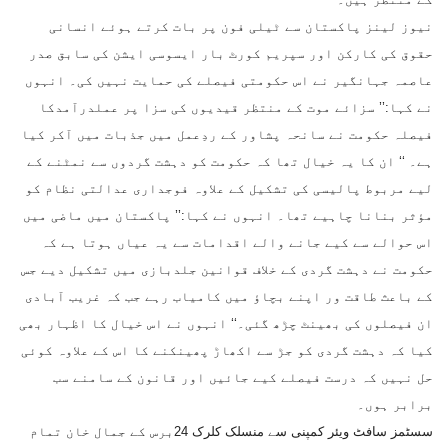
نیوز لینز پاکستان سے ٹیلی فون پر بات کرتے ہوئے انسانی
حقوق کی کارکن اور سپریم کورٹ بار ایسوسی ایشن کی سابق صدر
عاصمہ جہانگیر نے اس حکومتی فیصلے کی حمایت نہیں کی۔ انہوں
نے کہا:’’ سزائے موت کے منتظر قیدیوں کی سزا پر عملدرآمدکا
فیصلہ حکومت نے سانحہ پشاور کے ردِعمل میں جذبات میں آکر کیا
ہے۔ ‘‘ ان کا یہ خیال تھا کہ حکومت کو دہشت گردوں سے نمٹنے کے
لیے مربوط پالیسی کی تشکیل کے علاوہ فوجداری عدالتی نظام کو
مؤثر بنانا چاہیے تھا۔ انہوں نے کہا:’’ پاکستان میں ماضی میں
اس حوالے سے کیے جانے والے اقدامات سے یہ عیاں ہوتا ہے کہ
حکومت نے دہشت گردی کے خلاف قوانین جلدبازی میں تشکیل دیے جس
کے باعث طاقت ور اپنے بچاؤ میں کامیاب رہے جب کہ غریب آبادی
ان فیصلوں کی بھینٹ چڑھ گئی۔‘‘ انہوں نے اس خیال کا اظہار بھی
کیا کہ دہشت گردی کو جڑ سے اکھاڑ پھینکنے کا اس کے علاوہ کوئی
حل نہیں کہ درست فیصلے کیے جائیں اور قانون کے سامنے سب
برابر ہوں۔
سسٹمز سافٹ ویئر کمپنی سے منسلک کلرک 24برس کے جمال خان تمام