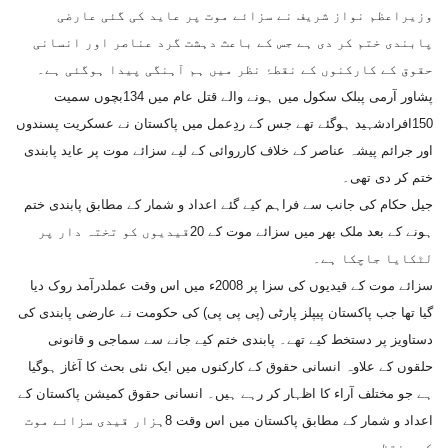
وزیراعظم نواز شریف نے سزائے موت پر عاید کی گئی عارضی
پابندی ختم کر دی ہے جس کے باعث دہشت گرد عناصر اور انسانی
حقوق کے کارکنوں کے نقطۂ نظر میں ہم آہنگی پیدا ہوگئی ہے۔
پشاور آرمی پبلک سکول میں ہونے والے قتل عام میں 134بچوں سمیت
150افرادشہید ہوگئے تھے جس کے ردِعمل میں پاکستان نے عسکریت پسندوں
اور جرائم پیشہ عناصر کے خلاف کارروائی کے لیے سزائے موت پر عاید پابندی
ختم کر دی تھی۔
جیل حکام کی جانب سے فراہم کیے گئے اعداد و شمار کے مطابق پابندی ختم
ہونے کے بعد ملک بھر میں سزائے موت کے 20قیدیوں کو تختہ دار پر
لٹکایا جاچکا ہے۔
سزائے موت کے قیدیوں کی سزا پر 2008ء میں اس وقت عملدرآمد روک دیا
گیا تھا جب پاکستان پیپلز پارٹی (پی پی پی) کی حکومت نے عارضی پابندی کی
دستاویز پر دستخط کیے تھے۔ پابندی ختم کیے جانے سے سماجی و قانونی
حلقوں کے علاوہ انسانی حقوق کے کارکنوں میں ایک نئی بحث کا آغاز ہوگیا
ہے جو مختلف آراء کا اظہار کر رہے ہیں۔ انسانی حقوق کمیشن پاکستان کے
اعداد و شمار کے مطابق پاکستان میں اس وقت 8ہزار قیدی سزائے موت
کے منتظر ہیں۔