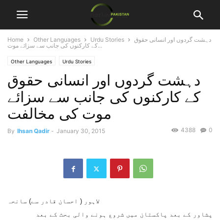
دہشت گردوں اور انسانی حقوق
Urdu Stories
Other Languages
Home
کے کارکنوں کی جانب سے سزائے موت...
Other Languages
Urdu Stories
دہشت گردوں اور انسانی حقوق
کے کارکنوں کی جانب سے سزائے
موت کی مخالفت
4388
0
By
Ihsan Qadir
-
January 30, 2015
لاہور ( احسان قادر سے) سانحہ
پشاور کے بعد پاکستان میں شروع ہونے والی بحث کے بعد