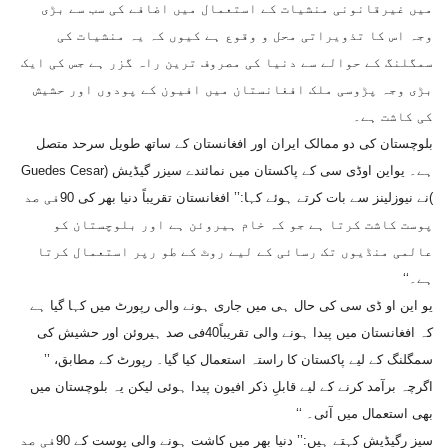
میں غیرقانونی منشیات کے استعمال میں اضافے کی سب سے بڑی
وجہ اس کا تذویراتی محل و وقوع ہے کیوں کہ یہ منشیات کی
سمگلنگ کے حوالے سے دنیا کی مصروف ترین راہ گزر ہے جس کی ایک
بڑی وجہ پڑوسی ملک افغانستان میں افیون کے پودوں اور حشیش
کی کاشت ہے۔
بلوچستان کی دو ممالک ایران اور افغانستان کے ساتھ طویل سرحد متصل
ہے۔ یواین اوڈی سی کے پاکستان میں نمائندے سیزر گیڈیش (Guedes Cesar
)نے نیوزلینز سے بات کرتے ہوئے کہا:’’ افغانستان تقریباً دنیا بھر کی 90فی صد
پوست کاشت کرتا ہے جو کہ خام ہیروئن ہے اور بلوچستان کو
عالمی منڈیوں تک رسائی کے لیے روٹ کے طو رپر استعمال کرتا
ہے۔‘‘
یو این او ڈی سی کی حال ہی میں جاری ہونے والی رپورٹ میں کہا گیا ہے
کہ افغانستان میں پیدا ہونے والی تقریباً40فی صد ہیروئن اور حشیش کی
سمگلنگ کے لیے پاکستان کا راستہ استعمال کیا گیا۔ رپورٹ کے مطابق، ’’
اگرچہ برآمد کرنے کے لیے قابلِ ذکر افیون پیدا ہوئی لیکن یہ بلوچستان میں
بھی استعمال میں آئی۔ ‘‘
سیز رگیڈیش کہتے ہیں:’’ دنیا بھر میں کاشت ہونے والی پوست کے 90فی صد