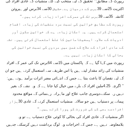
رپورٹ کے مطابق:’’ تحقیق کے لیے منتخب کیے گئے منشیات کے عادی افراد کی
اکثریت 25سے 39برس کے درمیان ہے۔حشیش 30سے 34برس اور ہیروئن
کانشہ 35سے 39برس تک کی عمرکے افراد زیادہ کرتے ہیں۔‘‘
رپورٹ کے مطابق خواتین کی نسبت مرد منشیات کی زیادہ اقسام
استعمال کرتے ہیں۔ یہ امکان زیادہ ہے کہ خواتین سکون آور
ادویات کے علاوہ ایمفیٹامائین کا غلط استعمال کرتی ہیں۔ نشہ
کے عادی افراد کے علاج کے ضمن میں مردوں کی نسبت خواتین کی
بحالی کا امکان زیادہ نہیں ہے۔
رپورٹ میں کہا گیا ہے کہ پاکستان میں 15سے 64برس تک کی عمر کے افراد
منشیات کی زائد مقدار لیتے ہیں یا اس طریقے سے استعمال کرتے ہیں جو ان
کے لیے نقصان کا باعث بنتا ہے جس کے انتہائی مضر اثرات برآمد ہوتے ہیں:
’’ اگرچہ 4.25ملین افراد کے بارے میں خیال کیا جاتا ہے کہ وہ نشے کے بغیر
نہیں رہ سکتے،دوسری جانب علاج اور ماہرانہ رہنمائی کے مواقع محدود
پیمانے پر دستیاب ہیں جو سالانہ منشیات استعمال کرنے کے عادی 30ہزار
افرادسے بھی کم کی ضرورت کو پورا کرتے ہیں۔‘‘
اگر منشیات کے عادی افراد کی بحالی کا کوئی علاج دستیاب ہے تو وہ
بلامعاوضہ نہیں ہے جس کے اخراجات وہ لوگ برداشت نہیں کرسکتے جنہیں