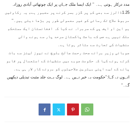
مدد درکار ہوتی ہے۔ ’’ ایک ایسا ملک جہاں پر ایک چوتھائی آبادی روزانہ
1.25ڈالرز سے بھی کم پر گزر بسر کرنے پر مجبور ہے، یہ رکاوٹیں
مربوط علاج تک رسائی کو غیر معمولی طور پر بڑھا دیتی ہیں۔‘‘
یو این او ایف پی کے سربراہ نے کہا کہ افغانستان ایک مستحکم
ملک نہیں ہے جس کے باعث پاکستان سرحد پار سے ہونے والی
منشیات کی تجارت سے متاثر ہوتا ہے۔
صوبائی وزیر برائے صحت رحمت صالح بلوچ نے نیوز لینز سے بات
کرتے ہوئے کہا کہ حکومت صوبے میں منشیات کے استعمال پر قابو
پانے کے لیے اپنی بہترین صلاحیتوں کو بروئے کار لار ہی ہے۔
انہوں نے کہا:’’حکومت بے خبر نہیں ہے۔ لوگ بہت جلد مثبت تبدیلی دیکھیں
گے۔‘‘