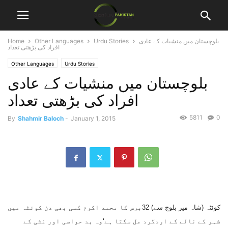
بلوچستان میں منشیات کے عادی
Urdu Stories
Other Languages
Home
افراد کی بڑھتی تعداد
Other Languages
Urdu Stories
بلوچستان میں منشیات کے عادی
افراد کی بڑھتی تعداد
5811
0
By
Shahmir Baloch
-
January 1, 2015
کوئٹہ (شاہ میر بلوچ سے) 32برس کا محمد اکرم کسی بھی دن کوئٹہ میں
شہر کے نالے کے اردگرد مل سکتا ہے‘وہ بد حواسی اور غشی کے