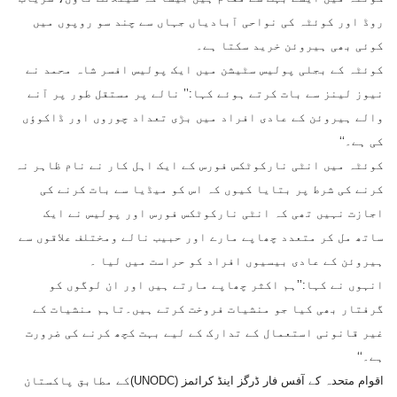
روڈ اور کوئٹہ کی نواحی آبادیاں جہاں سے چند سو روپوں میں
کوئی بھی ہیروئن خرید سکتا ہے۔
کوئٹہ کے بجلی پولیس سٹیشن میں ایک پولیس افسر شاہ محمد نے
نیوز لینز سے بات کرتے ہوئے کہا:’’ نالے پر مستقل طور پر آنے
والے ہیروئن کے عادی افراد میں بڑی تعداد چوروں اور ڈاکوؤں
کی ہے۔‘‘
کوئٹہ میں انٹی نارکوٹکس فورس کے ایک اہل کار نے نام ظاہر نہ
کرنے کی شرط پر بتایا کیوں کہ اس کو میڈیا سے بات کرنے کی
اجازت نہیں تھی کہ انٹی نارکوٹکس فورس اور پولیس نے ایک
ساتھ مل کر متعدد چھاپے مارے اور حبیب نالے ومختلف علاقوں سے
ہیروئن کے عادی بیسیوں افراد کو حراست میں لیا ۔
انہوں نے کہا:’’ہم اکثر چھاپے مارتے ہیں اور ان لوگوں کو
گرفتار بھی کیا جو منشیات فروخت کرتے ہیں۔تاہم منشیات کے
غیر قانونی استعمال کے تدارک کے لیے بہت کچھ کرنے کی ضرورت
ہے۔‘‘
اقوام متحدہ کے آفس فار ڈرگز اینڈ کرائمز (UNODC)کے مطابق پاکستان