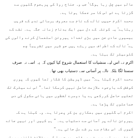
عالم میں چل رہا ہوگا‘ جب وہ جناح روڈ کی پرہجوم گلیوں سے
گزرتا ہے تو اس کا سر جھکا ہوتا ہے۔
محمد اکرم حبیب نالے کے نام سے معروف برساتی ندی کے قریب
رہتاہے‘ یہ کوئٹہ کے دل میں ایک بدنام زمانہ جگہ ہے۔ نشے کے
بیسیوں عادی جن میں بڑی تعداد ہیروئن استعمال کرنے والوں کی
ہے‘ نالے کے اطراف میں رہتے ہیں جو شہر میں تقریباً چھ
کلومیٹر تک بہتا ہے۔
اکرم نے اس لیے منشیات کا استعمال شروع کیا کیوں کہ یہ اسے نہ صرف
سستا لگا بلکہ نالے پر آسانی سے دستیاب بھی تھا۔
محمد اکرم کہتا ہے:’’ میں ڈپریشن کا شکار تھا کیوں کہ پوری
کوشش کے باوجود ملازمت حاصل نہیں کرسکا تھا۔‘‘ اس نے میٹرک تک
تعلیم حاصل کررکھی ہے یا دوسرے لفظوں میں ہائی سکول کی دس
جماعتوں تک پڑھا ہے۔
اکرم اب گلیوں میں بھکاری بن کر پھرتا ہے۔ وہ کہتا ہے کہ
ہیروئن نالے پر آسانی سے دستیاب ہے۔ ’’ ہم کہیں اور نہیں جاتے
کیوں کہ اس مقام سے ہر شے مل جاتی ہے۔‘‘
کوئٹہ میں ایسے بہت سے مقام ہیں جیسا کہ سیٹلائٹ ٹاؤن، سریاب