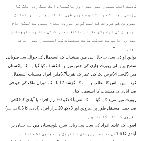
کھیت افغانستان میں ہیں اور پاکستان ایک جنگ زدہ ملک کا
پڑوسی ہونے کے باعث اس سے بری طرح متاثر ہوا ہے۔ پاکستان
ہیروئن کی فروخت کے لیے کوئی موزوں مقام نہیں ہے لیکن خام
ہیروئن کی ایک بڑی مقدار مختلف وجوہات کی بنا پر بلوچستان
میں رہ جاتی ہے جس کے باعث منشیات کے استعمال میں اضافہ
ہورہا ہے۔‘‘
یواین او ڈی سی نے حال ہی میں منشیات کے استعمال کے حوالے سے صوبائی
سطح پر پہلی رپورٹ جاری کی جس میں یہ انکشاف کیا گیا ہے کہ پاکستان
میں 15سے 64برس تک کی عمر کے تقریباً6.7ملین افراد منشیات استعمال
کرتے ہیں۔ اس کا مطلب یہ ہے کہ گزشتہ12ماہ کے دوران ملک کی چھ فی
صد آبادی نے منشیات کا استعمال کیا۔
رپورٹ میں مزید کہا گیا ہے کہ تقریباً 8لاکھ 60ہزار افراد یا آبادی کا0.8فی
صد حصہ مستقل طور پر ہیروئن اور 3لاکھ 20ہزار افراد (آبادی کا 0.3فی صد)
افیون کے نشے کا عادی ہے۔
افیون کے عادی افراد کی سب سے زیادہ شرح بلوچستان میں ہے جہاں پر
آبادی کا 1.6فی صد حصہ ہیروئن ، افیون یا دونوں نشے کرتا ہے۔