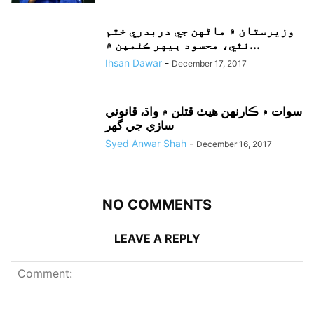
وزيرستان ۾ ماڻهن جي دربدري ختم
نٿي، محسود ٻيهر ڪئمپن ۾...
Ihsan Dawar
-
December 17, 2017
سوات ۾ ڪارنهن هيٺ قتلن ۾ واڌ، قانوني
سازي جي گهر
Syed Anwar Shah
-
December 16, 2017
NO COMMENTS
LEAVE A REPLY