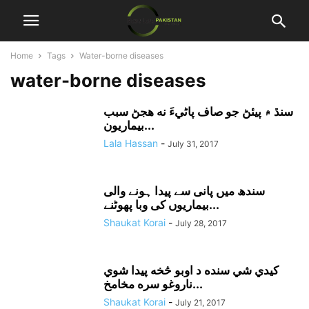
Home
Tags
Water-borne diseases
water-borne diseases
سنڌ ۾ پيئڻ جو صاف پاڻيءَ نه هجڻ سبب
بيماريون...
Lala Hassan
-
July 31, 2017
سندھ میں پانی سے پیدا ہونے والی
بیماریوں کی وبا پھوٹنے...
Shaukat Korai
-
July 28, 2017
کيدي شي سنده د اوبو څخه پيدا شوي
ناروغو سره مخامخ...
Shaukat Korai
-
July 21, 2017