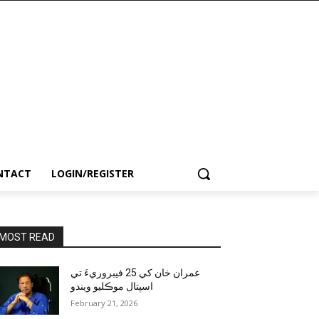
NTACT
LOGIN/REGISTER
MOST READ
عمران خان کي 25 فيبروريءَ تي
اسپتال موڪليو ويندو
February 21, 2026