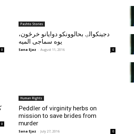
Pashto Stories
دجينکوالۍ بحالوونکو دوايانو خرڅون،
يوه سماجى الميه
Sana Ejaz
-
August 11, 2016
0
0
Human Rights
ک
Peddler of virginity herbs on
mission to save brides from
murder
0
Sana Ejaz
-
July 27, 2016
0