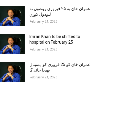
عمران خان به ۲۵ فبروري روغتون ته
لېږدول کېږي
February 21, 2026
Imran Khan to be shifted to
hospital on February 25
February 21, 2026
عمران خان کو 25 فروری کو ہسپتال
بھیجا جائے گا
February 21, 2026