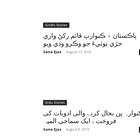
Sindhi Stories
پاڪستان ۾ ڪنوارپ قائم رکڻ واري
جڙي ٻوٽيءَ جو وڪرو وڌي ويو
Sana Ejaz
-
August 15, 2016
Urdu Stories
نوارہ پن بحال کرنے والی ادویات کی
فروخت ، ایک سماجی المیہ
Sana Ejaz
-
August 8, 2016