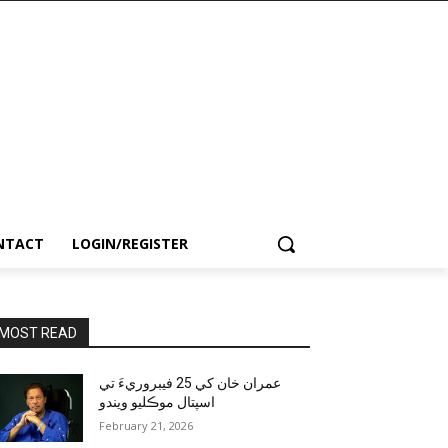
NTACT
LOGIN/REGISTER
MOST READ
عمران خان کي 25 فيبروريءَ تي
اسپتال موڪليو ويندو
February 21, 2026