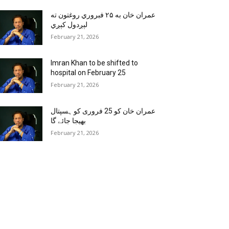
عمران خان به ۲۵ فبروري روغتون ته
لېږدول کېږي
February 21, 2026
Imran Khan to be shifted to
hospital on February 25
February 21, 2026
عمران خان کو 25 فروری کو ہسپتال
بھیجا جائے گا
February 21, 2026