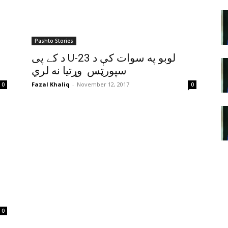
Pashto Stories
د کے پی U-23 لوبو په سوات کې د
سپورټس وړتيا نه لري
Fazal Khaliq
-
November 12, 2017
0
0
0