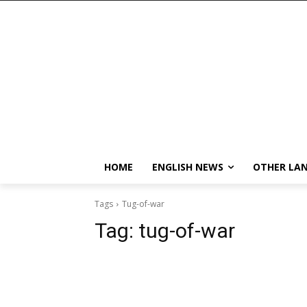
HOME
ENGLISH NEWS
OTHER LA
Tags
Tug-of-war
Tag:
tug-of-war