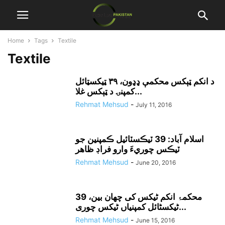
Home
Tags
Textile
Textile
د انکم ټېکس محکمې ډډون، ٣٩ ټيکسټائل
کمپنۍ د ټېکس غلا...
Rehmat Mehsud
-
July 11, 2016
اسلام آباد: 39 ٽيڪسٽائيل ڪمپنين جو
ٽيڪس چوريءَ وارو فراڊ ظاهر
Rehmat Mehsud
-
June 20, 2016
محکمۂ انکم ٹیکس کی چھان بین، 39
ٹیکسٹائل کمپنیاں ٹیکس چوری...
Rehmat Mehsud
-
June 15, 2016