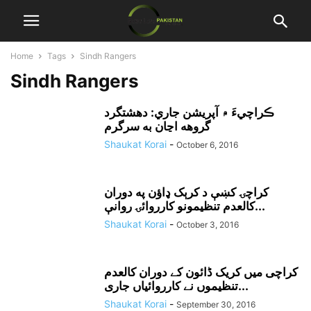
Home
Tags
Sindh Rangers
Sindh Rangers
ڪراچيءَ ۾ آپريشن جاري: دهشتگرد
گروهه اڃان به سرگرم
Shaukat Korai
-
October 6, 2016
کراچۍ کښې د کرېک ډاؤن په دوران
کالعدم تنظيمونو کارروائۍ روانې...
Shaukat Korai
-
October 3, 2016
کراچی میں کریک ڈائون کے دوران کالعدم
تنظیموں نے کارروائیاں جاری...
Shaukat Korai
-
September 30, 2016