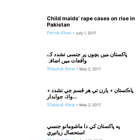
Child maids’ rape cases on rise in
Pakistan
Pernia Khan
-
July 1, 2017
پاکستان میں بچوں پر جنسی تشدد کے
واقعات میں اضافہ
Shaukat Korai
-
May 2, 2017
پاڪستان ۾ ٻارن تي هر قسم جي تشدد ۾
واڌ، جوابدار...
Shaukat Korai
-
May 2, 2017
په پاکستان کي دا ماشومانو جنسي
استحصال زياتيږي