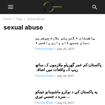
Home
Tags
Sexual abuse
sexual abuse
پاڪستان ۾ گھريلو ملازم ڇوڪرين
سان جنسي ڏاڍ وارن واقعن ۾...
Pernia Khan
-
July 20, 2017
پاکستان:کم عمر گھریلو ملازموں کے ساتھ
ریپ کے واقعات میں اضافہ
Pernia Khan
-
July 16, 2017
په پاکستان کي د نوکرو ماشومانو جينکو
سره د جنسي تيري ...
Pernia Khan
-
July 13, 2017