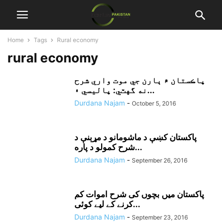
Home
Tags
Rural economy
rural economy
پاڪستان ۾ ٻارن جي موت واري شرح
نه گهٽي: پاليسي ۽...
Durdana Najam
-
October 5, 2016
پاکستان کښې د ماشومانو د مړېنې د
شرح کمولو د پاره...
Durdana Najam
-
September 26, 2016
پاکستان میں بچوں کی شرح اموات کم
کرنے کے لیے کوئی...
Durdana Najam
-
September 23, 2016