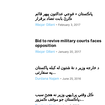
پاڪستان ۾ فوجي عدالتون ٻيهر قائم
ڪرڻ بابت تضاد برقرار
Waqar Gillani
-
February 3, 2017
Bid to revive military courts faces
opposition
Waqar Gillani
-
January 20, 2017
د خارجه وزير د نۀ شتون له کبله پاکستان
په سفارتى...
Durdana Najam
-
June 25, 2016
ڪل وقتي پرڏيهي وزير نه هجڻ سبب
پاڪستان جو موقف ڪمزور،...