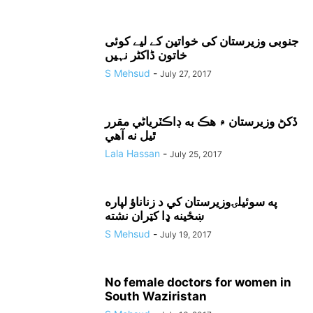
جنوبی وزیرستان کی خواتین کے لیے کوئی
خاتون ڈاکٹر نہیں
S Mehsud
-
July 27, 2017
ڏکڻ وزيرستان ۾ هڪ به ڊاڪٽرياڻي مقرر
ٿيل نه آهي
Lala Hassan
-
July 25, 2017
په سوئيلۍوزيرستان کي د زناناؤ لپاره
ښځينه ډا کټران نشته
S Mehsud
-
July 19, 2017
No female doctors for women in
South Waziristan