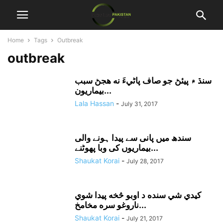
Home
Tags
Outbreak
outbreak
سنڌ ۾ پيئڻ جو صاف پاڻيءَ نه هجڻ سبب
بيماريون...
Lala Hassan
-
July 31, 2017
سندھ میں پانی سے پیدا ہونے والی
بیماریوں کی وبا پھوٹنے...
Shaukat Korai
-
July 28, 2017
کيدي شي سنده د اوبو څخه پيدا شوي
ناروغو سره مخامخ...
Shaukat Korai
-
July 21, 2017