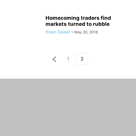
Homecoming traders find
markets turned to rubble
Ihsan Dawar
-
May 20, 2016
1
2