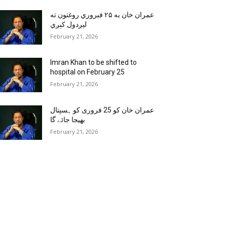
عمران خان به ۲۵ فبروري روغتون ته
لېږدول کېږي
February 21, 2026
Imran Khan to be shifted to
hospital on February 25
February 21, 2026
عمران خان کو 25 فروری کو ہسپتال
بھیجا جائے گا
February 21, 2026