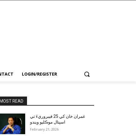
NTACT
LOGIN/REGISTER
MOST READ
عمران خان کي 25 فيبروريءَ تي
اسپتال موڪليو ويندو
February 21, 2026