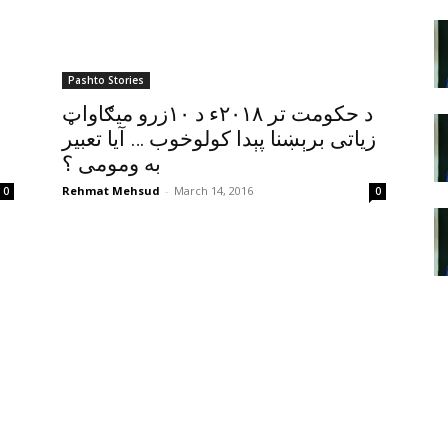
Pashto Stories
د حکومت تر ٢٠١٨ء د ١٠زرو ميګاواټ
زياتى برېښنا پېدا کولوخوب … آيا تعبير
به ومومى ؟
Rehmat Mehsud
-
March 14, 2016
0
0