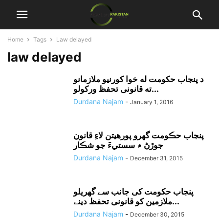
Home
Tags
Law delayed
law delayed
د پنجاب حکومت له خوا کورنيو ملازمانو
ته قانونى تحفظ ورکولو...
Durdana Najam
-
January 1, 2016
پنجاب حڪومت گهرو پورهيتن لاءِ قانون
جوڙڻ ۾ سستيءَ جو شڪار
Durdana Najam
-
December 31, 2015
پنجاب حکومت کی جانب سے گھریلو
ملازمین کو قانونی تحفظ دینے...
Durdana Najam
-
December 30, 2015