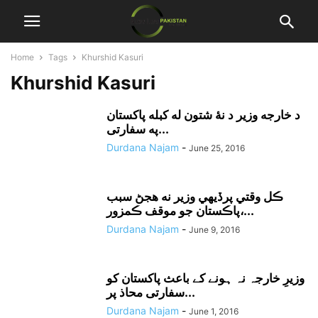
Home
Tags
Khurshid Kasuri
Khurshid Kasuri
د خارجه وزير د نۀ شتون له کبله پاکستان
په سفارتى...
Durdana Najam
-
June 25, 2016
ڪل وقتي پرڏيهي وزير نه هجڻ سبب
پاڪستان جو موقف ڪمزور،...
Durdana Najam
-
June 9, 2016
وزیرِ خارجہ نہ ہونے کے باعث پاکستان کو
سفارتی محاذ پر...
Durdana Najam
-
June 1, 2016