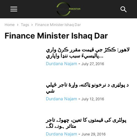
Home
Tags
Finance Minister Ishaq Dar
Finance Minister Ishaq Dar
لاهور: ڪڪڙ جي قيمت مقرر ڪرڻ واري
پاليسيءَ سبب ننڍا واپاري...
Durdana Najam
-
July 27, 2016
د پولټرى د نرخونو ټاکنه، واړۀ تاجر ځپلي
شي
Durdana Najam
-
July 12, 2016
پولٹری کی قیمتوں کا تعین، چھوٹے تاجر
متاثر ہونے لگے
Durdana Najam
-
June 29, 2016