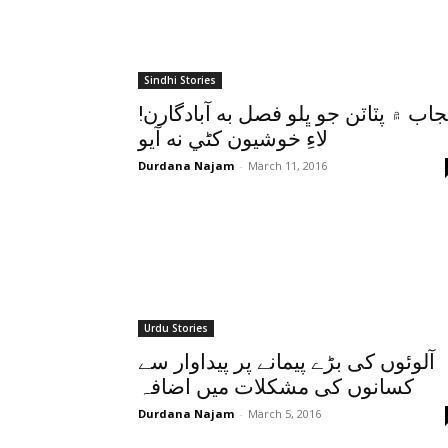
Sindhi Stories
!پنجاب ۾ پٽاٽن جو ڀلو فصل به آبادگارن
لاءِ خوشيون کڻي نه آيو
Durdana Najam
-
March 11, 2016
Urdu Stories
آلوئوں کی بڑے پیمانے پر پیداوار سے
کسانوں کی مشکلات میں اضافہ
Durdana Najam
-
March 5, 2016