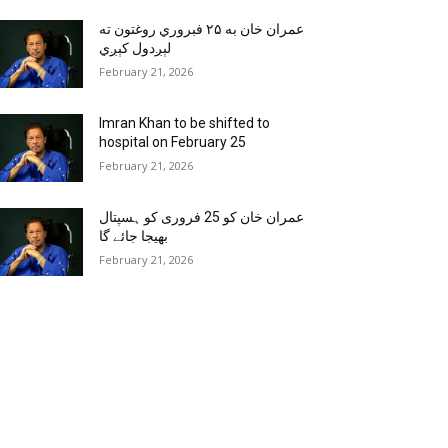
عمران خان به ۲۵ فبروري روغتون ته
لېږدول کېږي
February 21, 2026
Imran Khan to be shifted to
hospital on February 25
February 21, 2026
عمران خان کو 25 فروری کو ہسپتال
بھیجا جائے گا
February 21, 2026