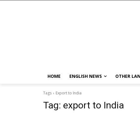
HOME
ENGLISH NEWS
OTHER LA
Tags
Export to India
Tag:
export to India