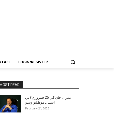
NTACT
LOGIN/REGISTER
MOST READ
عمران خان کي 25 فيبروريءَ تي
اسپتال موڪليو ويندو
February 21, 2026