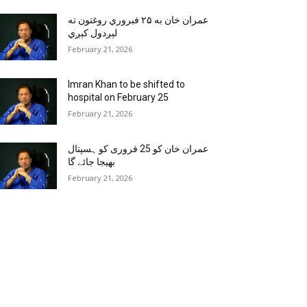
عمران خان به ۲۵ فبروري روغتون ته
لېږدول کېږي
February 21, 2026
Imran Khan to be shifted to
hospital on February 25
February 21, 2026
عمران خان کو 25 فروری کو ہسپتال
بھیجا جائے گا
February 21, 2026