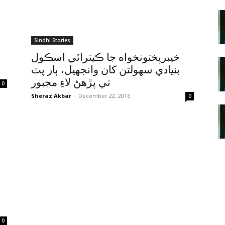
Sindhi Stories
خيبرپختونخواه جا ڪيترائي اسڪول
بنيادي سهولتن کان وانجهيل، ٻار پٽ
تي پڙهڻ لاءِ مجبور
0
Sheraz Akbar
-
December 22, 2016
0
0