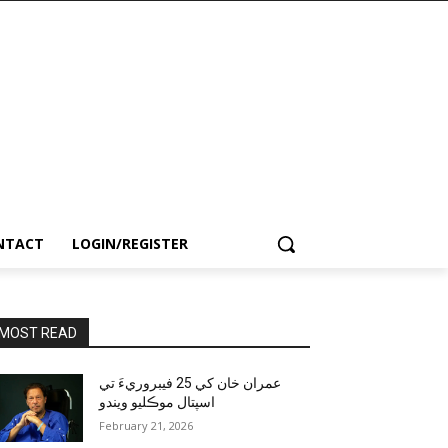
NTACT
LOGIN/REGISTER
MOST READ
عمران خان کي 25 فيبروريءَ تي
اسپتال موڪليو ويندو
February 21, 2026