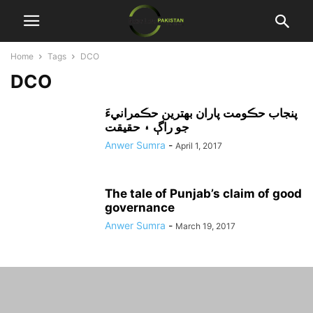
Home
Tags
DCO
DCO
پنجاب حڪومت پاران بهترين حڪمرانيءَ
جو راڳ ۽ حقيقت
Anwer Sumra
-
April 1, 2017
The tale of Punjab’s claim of good
governance
Anwer Sumra
-
March 19, 2017