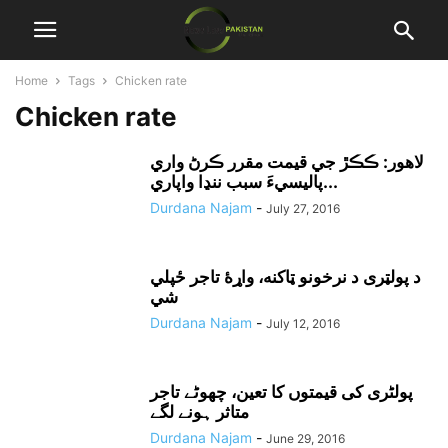
Home
Tags
Chicken rate
Chicken rate
لاهور: ڪڪڙ جي قيمت مقرر ڪرڻ واري
پاليسيءَ سبب ننڍا واپاري...
Durdana Najam
-
July 27, 2016
د پولټرى د نرخونو ټاکنه، واړۀ تاجر ځپلي
شي
Durdana Najam
-
July 12, 2016
پولٹری کی قیمتوں کا تعین، چھوٹے تاجر
متاثر ہونے لگے
Durdana Najam
-
June 29, 2016