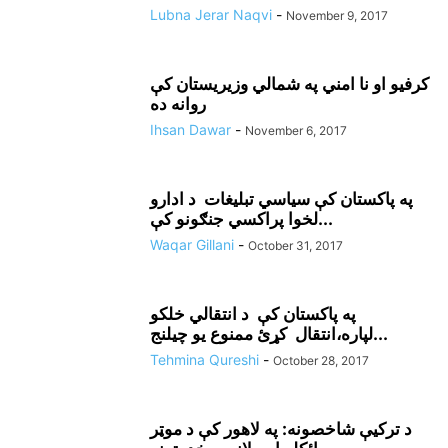
Lubna Jerar Naqvi
-
November 9, 2017
کرفيو او نا امني په شمالي وزيريستان کې
روانه ده
Ihsan Dawar
-
November 6, 2017
په پاکستان کې سياسي تبليغات د ادارو
لخوا پراکسي جنګونو کې...
Waqar Gillani
-
October 31, 2017
په پاکستان کې د انتقالي خلکو
لپاره،انتقال کړئ ممنوع يو چيلنج...
Tehmina Qureshi
-
October 28, 2017
د ترکيې شاخصونه: په لاهور کې د موټر