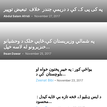
په کی پی کے کې د دريمې جندر خلاف تبعيض توپير
Abdul Salam Afridi
-
November 27, 2017
په شمالي وزيريستان کې،ځايي خلک د وحشيانو
خنزيرونو له لاسه خپل...
Ihsan Dawar
-
November 25, 2017
يواځې کور : په خيبر پختون خواه او
بلوچستان کې د...
Zeenat Bibi
-
November 23, 2017
د ايس ډبليو اے څخه تازه بې ځايه کيدل :
محسود...