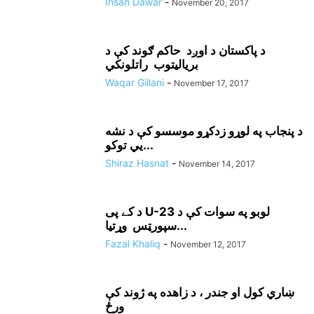
Ihsan Dawar
-
November 20, 2017
د پاکستان د اوږد حاکم ګوند کې د
برياليتوب راتلونکي
Waqar Gillani
-
November 17, 2017
د پنجاب په لوړو زدکړو موسسو کې د نشه
يي توکو...
Shiraz Hasnat
-
November 14, 2017
د کے پی U-23 لوبو په سوات کې د
سپورټس وړتيا...
Fazal Khaliq
-
November 12, 2017
ښاري کول او جندر ، د زاهده په ژوند کې
ورځ