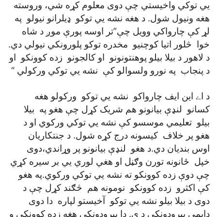
يي توکي واخيستي چې دوی معلوم کړه شي، وروسته
هغه ونيول شول. د هغه نشه يي توکو ډيلرانو نيولو په
لړ کې چارواکي وويل چې”تر اوسه پورې موږ د شاه
خوا څلور اتيا کوچنيو مخدره توکو پلورونکي نيولي دي.
د لاهور د بيلا بيلو پوهنتونونو او کالجونو زده کوونکو او
د پنجاب په نورو ولسوالو کې نشه يي توکي ورکولي “
د اے اين ايف چارواکو نشه يي توکو ورکولو هغه
کسانو لنډې بيانونو هم شريک کړل چې هغو په بيلا
بيلو تعليمي موسسو کې نشه يي توکي ورکوي او د
هغو پر خلاف کيسونه درج کړه شول. د جنتکاريان
اوس بنديان دي.د هغو لنډې بيانونو پر وړاندي،دوی
خپل ځانونه تورن وګڼل او هغي لوري يي بر سيره کړي
چې دوې زده کوونکو ته نشه يي توکي ورکوي.په هغو
کې اکثرو زده کوونکو نومونه هم څګند کړل چې د
دوی د بيلا بيلو نشه يي توکو آخيستو لپاره دا دوی
دايمي پيرودونکي د ي. دا پيرودونکي هغه زده کوونکي و