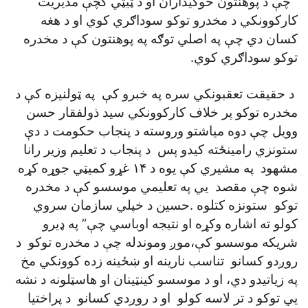
چې د پوهنتون څوکيداران او د ټيټي کچې مديريت
کارکوونکي د مخدرو توکو سوداګري کوي او د هغه
کسان دي چې په اصلي توګه په پوهنتون کې د مخدره
توکو سوداګري کوي.
د حقيقت تعقبونکي سره په خبرو کې په ټولنيزه کې د
مخدره توکو پر خلاف کارکوونکي سيد ذولفقار حسن
وويل چې دوه مياشتو وروسته د پنجاب حکومت د دې
ستونزي رامينځته کيدو پس د پنجاب د تعليم وزير رانا
مشهود په مشيري کې يوه د ۱۴ غړو کميټي جوړه کړه
شوه چې مقصد يي په تعليمي موسسو کې د مخدره
توکو ستونزه کتلوه .حسين د خپلي سازمان سروي
کولو ته اشاره وکړه او نتيجه اوباسي چې” په ډيرو
شريکه موسسو کې،موږ وموندله چې د مخدره توکو د
روږدو کسانو تناسب نارينه او ښځينه زده کوونکي مخ
په زياتيدو دي، او د موسسو کينټينان او هاسټلونه د نشه
يي توکو د تر لاسه کولو او د روږدي کسانو د پراختيا