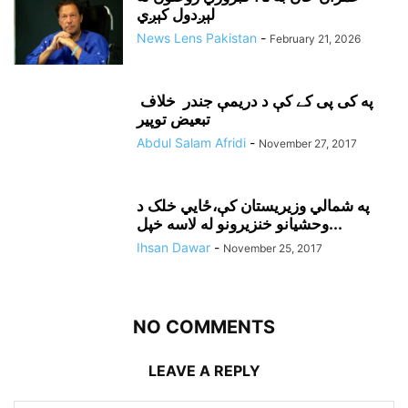
لېږدول کېږي
News Lens Pakistan
-
February 21, 2026
په کی پی کے کې د دريمې جندر خلاف
تبعيض توپير
Abdul Salam Afridi
-
November 27, 2017
په شمالي وزيريستان کې،ځايي خلک د
وحشيانو خنزيرونو له لاسه خپل...
Ihsan Dawar
-
November 25, 2017
NO COMMENTS
LEAVE A REPLY