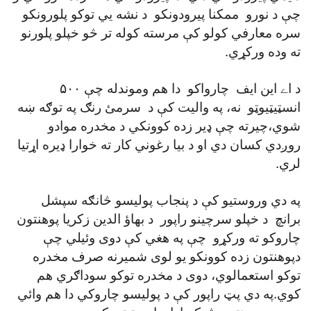
چې د نورو ممکنا پيرودونکو د نشه يي توکو پلورونکو
سره معارفي کولو کې مرسته کوله تر څو خپلو پلورنو
ته وده ورکړي.
د اے اين ايف چارواکو دا هم وموندله چې ۵۰۰
انسټيټيوټو نه، په واليت کې د سرمئ رنګ په توګه ښه
شوي،چيرته چې ډير زده کوونکي د مخدره موادو
روږدي کسان دي او د بيا رغوني کار ته خوارا ډيره اړتيا
لري.
په دي وروستيو کې د پنجاب پوليسو څانګه سپشل
برانچ د خپلو سرچينو راپور د بهاؤ الدين زکريا پوهنتون
چاروکو ته ورکړو چې په هغي کې دوی وئيلي چې
دپوهنتون زده کوونکو يو لوی شميرنه صرف مخدره
توکو استعمالوي، دوی د مخدره توکو سوداګري هم
کوي.په دي پټ راپور کې د پوليسو چاروکي دا هم وائي