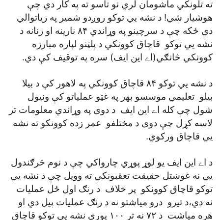
ته تلونکي ماشومان لري نو تاسو ته په کار دي چې
هوشيار شي! د نشه يي توکو روږدو شمير په زياتوالي
دي ځکه چې د سرچينو په وړاندي ۸۴ نارينه او زنانه د
نشه يي توکو قاچاق کوونکي د پلټنو لپاره مبارزه
کوونکي څانګي(اے اين ايف) سره په توقيف کې دي.
د نشه يي توکو ۸۴ قاچاق کوونکي په لاهور کې د بيلا
بيلو تعليمي موسسو بهر په غټو عملياتو کې ونيول
شول چې کله اے اين ايف د دوی په وړاندي معلومات تر
لاسه کړل چې دوی د مختلفو عمر زده کوونکو ته نشه
يي قاچاق ورکوي.
د اے اين ايف يو لوړ پوړي چارواکي چې د نوم څرګندول
يي نه غوښتل حقيقت تعقبونکي ته وويل چې د نشه يي
توکو قاچاق کوونکو پر خلاف د رنګ اول ځل عمليات
نه دي،د تيرو درو مياشتو نه د رنګ عمليات پيل دي او
هره مياشت د ۷۲ نه تر ۱۰۰ پوري نشه يي توکو قاچاق