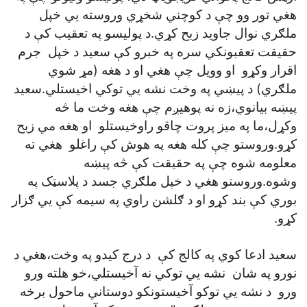
هغي تور وو چې د کوچني شخړي وروسته يي خپل
ملګري نوال جاويد زبح کړي.د پوليسو په تعقيب کې د
حقيقت تعقبونکي سره په خبرو کې سعيد د خپل جرم
اقرار وکړو او وويل چې هغي او د هغه (مړ شوي
ملګري) د پيښي په وخت نشه يي توکي اخيستلي.سعيد
پيښه بيانوي،زه نه پوهيږم چې هغه وخت ما څه
وکړل،ما په ميز پروت چاقو راوخيستلو او هغه مي زبح
کړو.وروستو چې کله هغه په هوش کې راغلو هغي ته
معلومه شوه چې په حقيقت کې څه پيښه
وشوه.وروستو هغي د خپل ملګري جسد د پلاسټک په
بوري کې بند کړو او د ګلشن راوي په سيمه کې يي ګزار
کړو.
سعيد ادعا کوي په کالج کې د درج کيدو په وخت،هغي د
نورو په شان نشه يي توکي نه آخيستلي،خو هلته ورو
ورو د نشه يي توکو آخيستونکو دوستاني ماحول برخه