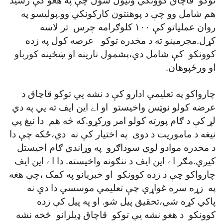
توکو قاچاق کوونکي ونيول شول چې په هغو کې رشيد
هم شامل وو چې د پوهنتون کارکونکي وو.پوليسو په
روان عملياتو کې ۱۰۰ کلوګرامه چرس تر لاسه
کړل.مجرمينو ته د مخدره توکو عرصه کول په زده
کوونکو کې شامل دي،پشمول نارينه او ښځينه کورباو
او ورځپوهان.
چارواکو په تعليمي ادارو کې د نشه يي توکو قاچاق د
عرضه کولو نوټس واخيستو او اے اين ايف ته يي په دي
لړ کې د ګام پورته کولو امر ورکړو.که څه هم دا نيغ پي
نيغه د ماموريت د دوی په اختيار کې نه دي،ځکه چې دا
د مخدره موادو لوي سوداګرو په وړاندي ګام اخيستل
کيږي.مګر اے اين ايف د ننګونه واخيسته. دا اے اين ايف
چارواکو چې د زده کوونکو او خبريانو په کمک ،چې هغه
په زړه سره غواړي چې تعليمي موسسي دا دي نه
پاکي کړه شي،تحقيق پيل شو. او په پيل کې زده
کوونکو د هغو نشه يي توکو قاچاق ډيلرانو څخه نشه