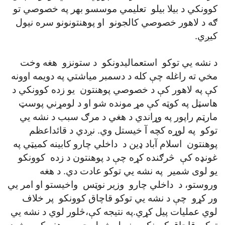
کوونکي د بيلا بيلو تعليمي موسسو بهر په خصوصي تو
ګه د لاهور خصوصي کالجونو او پوهنتونونو سره نيول
کيږي.
د نشه يي توکو استعماليدونکو د ستونزو هغه وخت
مخي ته راغله چې کله د دسمبر مياشتي په دويمه اوونه
کې په لاهور کې د خصوصي پوهنتون يو زده کوونکي د
هاسټل په کوټه کې مړ مونده شو او د لومړني پوسټ
مارټم راپور په وړاندي د هغي د مرګ سبب د نشه يي
توکو په لوړه کچه آ خيستل وي. نږدي د قائداعظم
پوهنتون اسلام آباد ډين د داخلي چارو کابينه کميټي په
غونډه کې څرګنده کړه چې د پوهنتون د زده کوونکو
يو لوی شمير په نشه يي توکو عادت دي. د هغه
وروستو، د داخلي چارو وزير نوټس واخيستو او امر يي
ور کړو چې د نشه يي توکو قاچاق کوونکو پر خلاف
لوي عمليات پيل کړي.په نتيجه کې،څلور لوي د نشه يي