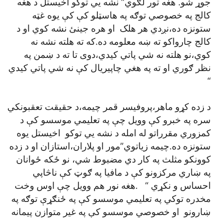
جوړ شو. هغه تور لګوي” نشه يي توکو آخيستل د هغه
کالج په خصوصي توګه په هاسټلو کې کې يوه غټه
ستونزه ده،نږدي هر هلک او هره جينئ نشه کوي او د
کالج چارواکو ته ښه معلومه ده.که ته هلته نشه نه
کوي،نو هلته نه شي پاتي کيدي،دوی تا ته د ښمن په
نظر ګوري او ته په هغي چاپيريال کې نه شي پاتي کيدي
“
د زده کړو ماهر،پروفيسر قمر چيمه،د حقيقت تعقبونکي
سره په خبرو کې وويل چې په تعليمي موسسو کې د
کمزوري مقرراتو له امله د نشه يي توکو اخيستل يوه
ستونزه ده.چيمه زياتوي”مور او پلاران،استازان او د زده
کوونکو مثلث په کار دي مضبوط شي، نو ځکه ځوانان
په ښاري مرکزونو کې د مافيا په ګوټ کې ناڅاپي
احساس و نکړي “ .هغه نور هم وويل چې اوس وخت
مخدره توکي په تعليمي موسسو کې په ځنګړې توګه په
ښارونو او خصوصي موسسو کې په غير متوازن پيمانه