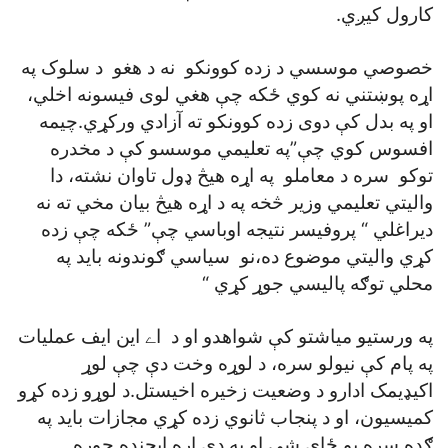
کارول کيږي.
خصوصي موسسي د زده کوونکو نه د هغو د سلوک په
اړه پوښتني نه کوي ځکه چې هغي لوی فيسونه اخلي،
او په بدل کې دوی زده کوونکو ته آزادي ورکړي.چيمه
افسوس کوي چې”په تعليمي موسسو کې د مخدره
توکو سره د معاملو په اړه هيڅ ډول تاوان نشته، دا
واليتي تعليمي وزير څخه په د اړه هيڅ بيان مخي ته نه
ديراغلي “ پروفيسر نتيجه اوباسي چې” ځکه چې زده
کړي واليتي موضوع ده،نو سياسي ګوندونه بايد په
محلي توګه پاليسي جوړ کړي “
په ورستيو مياشتو کې شواهدو او د اے اين ايف عمليات
په پام کې نيولو سره، د لوړه وخت دې چې لوړ
اکيډيمک ادارو د وضعيت زخيره اخيستل.د لوړو زده کړو
کميسيون، او د پنجاب ثانوي زده کړي مجازات بايد په
ګډه سره يو ځای شي او په دې اړه ايجنډه جوړه