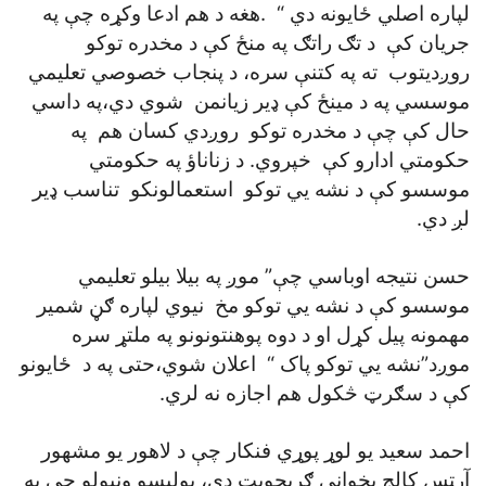
لپاره اصلي ځايونه دي “ .هغه د هم ادعا وکړه چې په
جريان کې د تګ راتګ په منځ کې د مخدره توکو
روږديتوب ته په کتنې سره، د پنجاب خصوصي تعليمي
موسسي په د مينځ کې ډير زيانمن شوي دي،په داسي
حال کې چې د مخدره توکو روږدي کسان هم په
حکومتي ادارو کې خپروي. د زناناؤ په حکومتي
موسسو کې د نشه يي توکو استعمالونکو تناسب ډير
لږ دي.
حسن نتيجه اوباسي چې” موږ په بيلا بيلو تعليمي
موسسو کې د نشه يي توکو مخ نيوي لپاره ګڼ شمير
مهمونه پيل کړل او د دوه پوهنتونونو په ملتړ سره
موږد”نشه يي توکو پاک “ اعلان شوي،حتی په د ځايونو
کې د سګرټ څکول هم اجازه نه لري.
احمد سعيد يو لوړ پوړي فنکار چې د لاهور يو مشهور
آرټس کالج پخواني ګريجويټ دي، پوليسو ونيولو چې په