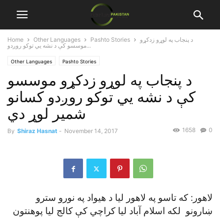
د پنجاب په لوړو زدکړو
Pashto Stories
Other Languages
Home
موسسو کې د نشه يي توکو روږدو...
Other Languages
Pashto Stories
د پنجاب په لوړو زدکړو موسسو
کې د نشه يي توکو روږدو کسانو
شمير لوړ دي
1658
0
By
Shiraz Hasnat
-
November 14, 2017
لاهور: که تاسو په لاهور ليا د هيواد په نورو سترو
ښارونو لکه اسلام آباد ليا کراچي کې کالج ليا پوهنتون