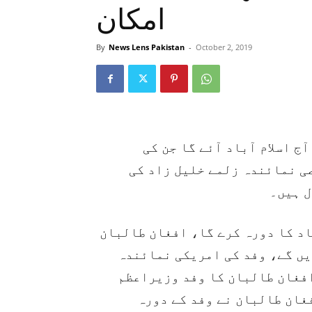
امکان
By
News Lens Pakistan
-
October 2, 2019
( اسلام آباد آئے گا جن کی
ی نمائندہ زلمے خلیل زاد کی
ل ہیں۔
اد کا دورہ کرے گا، افغان طالبان
یں گے، وفد کی امریکی نمائندہ
افغان طالبان کا وفد وزیراعظم
فغان طالبان نے وفد کے دورہ