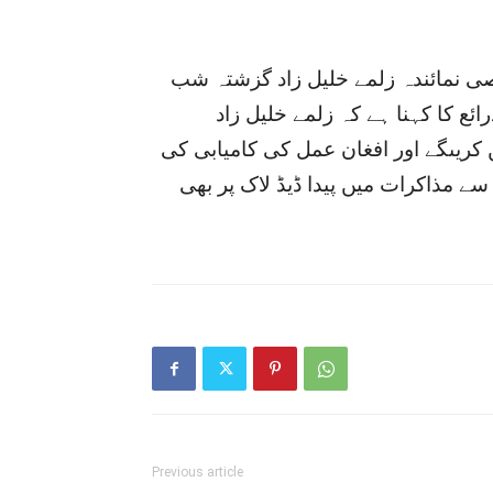
 نمائندہ زلمے خلیل زاد گزشتہ شب
۔ ذرائع کا کہنا ہے کہ زلمے خلیل زاد
ریںگے اور افغان عمل کی کامیابی کی
سے مذاکرات میں پیدا ڈیڈ لاک پر بھی
Previous article