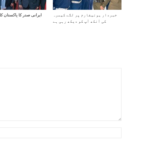
خبردار یونیفارم پر لگے کیمرہ
ایرانی صدر کا پاکستان کا
کی آنکھ آپ کو دیکھ رہی ہے