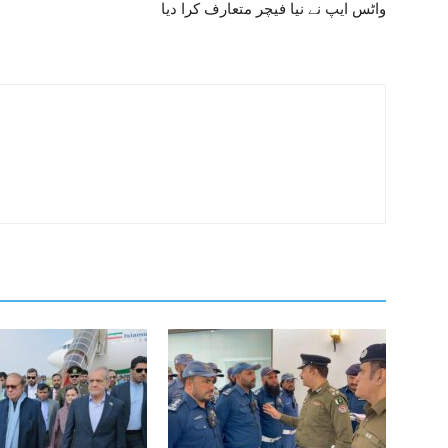
واٹس ایپ نے نیا فیچر متعارف کرا دیا