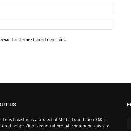
owser for the next time I comment.
OUT US
F
 Lens Pakistan is a project of Media Foundation 360, a
stered nonprofit based in Lahore. All content on this site