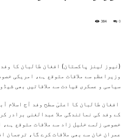
384
0
نیوز لینز پاکستان) افغان طالبان کا وفد آج
وزیراعظم سے ملاقات متوقع ہے، امریکی خصوص
سیاسی و عسکری قیادت سے ملاقاتیں بھی شیڈو
افغان طالبان کا اعلیٰ سطح وفد آج اسلام آب
کے وفد کی نمائندگی ملا عبدالغنی برادر کر
خصوصی زلمے خلیل زاد سے ملاقات متوقع ہے، 
عمران خان سے بھی ملاقات کرے گا، ترجمان ا