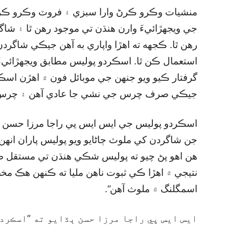
منشيات وڪرو ڪرڻ وارا سبزي ۽ فروٽ وڪرو ڪر
جي ويجهڙائيءَ وارن هنڌن تي موجود رهن ٿا ۽ شا
رهن ٿا. ڪجهه ته اهڙا واپاري به آهن جيڪي شاگرد
استعمال ڪن ٿا. اسڪردو پوليس مطابق ويجهڙائيء
گرفتار ڪيو ويو جنهن جي موبائل فون ۾ اهڙن اس
جيڪي صرف چرس جي نشي جا عادي آهن ۽ چرس و
اسڪردو پوليس جي ايس ايس پي راجا مرزا حسن ج
جن شاگردن کي ملوث ڄاڻايو ويو پوليس پاران انه
هن اهو پڻ چيو ته پوليس شڪي هنڌن تي مستقل طو
نتيجي ۾ اهڙا ڪي ثبوت ناهن مليا ته ڪنهن هڪ
اسمگلنگ ۾ ملوث آهن“.