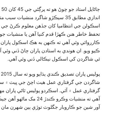
ڄا
اندازي مطابق 35 سيڪڙو شاگرد منشيات سب
اسڪولن جي انتظاميا کان جڏهن معلوم ڪرڻ ج
تحفظ خاطر هنن ڪهڙا قدم کنيا آهن يا منشيات ج
ڪارروائي وئي آهي ته ڪنهن به هڪ اسڪول پاران
ڪيو ويو. ان هوندي به استادن پاران ڄاڻ ڏني وئي
ئي شاگردن کي اسڪول نيڪالي ڏني وئي آهي.
گرفتاري عمل ۾ آئي. اسڪردو پوليس ٿاڻي پاران مهي
آهي ته منشيات وڪرو ڪندڙ 4
آور شين جو ڪاروبار جگلوٽ توڙي ٻين شهرن مان 