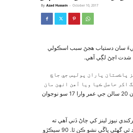
By
Azad Hussain
-
October 10, 2017
نيءَ سان دستياب هجڻ سبب اسڪولي
۾ شدت اچڻ لڳي آهي.
ز پاڪستان پاران پوليس جي جاچ
 اکر حاصل ڪيا ويا آهن انهن مان
انڪشاف ٿيو آهي ته ”صرف اسڪردو شهر ۾ 17 کان 20 سالن جي عمر وارا 17 سو نوجوان
ندي نيوز لينز کي ڄاڻ ڏني آهي ته
”ستين درجي ۽ ان کان مٿي وارن ڪلاسن جا شاگرد ئي گھڻي ڀاڱي نشو ڪن ٿا. 90 سيڪڙو