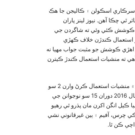
ڻايل استاد جو چوڻ هو ته پرڳڻي جي 45 کان 50 سرڪاري اسڪولن ۽ ڪاليجن جا هڪ
ب متاثر ٿي چڪا آهن. نيوز لينز پاران
ي ڪوشش ڪئي وئي ته شاگردن جي
و استعمال ڪندڙن خلاف ڪهڙي
 اهڙي ڪوشش جو مثبت جواب مهيا نه
 آهي ته منشيات استعمال ڪندڙ ڪيترن
پوليس پاران تصديق ڪندي ٻڌايو ويو ته سال 2015 ۾ منشيات استعمال ڪرڻ وارن 2 سو
شاگردن جي گرفتاري عمل هيٺ اچڻ جي ڀيٽ ۾ سال 2016 دوران 15 سو نوجوانن جي
ا ڪيل انگن اکرن مان پڌرو ٿي رهيو
2 مک ماڻهو آهن جيڪي چرس، آفيم ۽ ٻين غيرقانوني نشي
اچي ڪن ٿا.