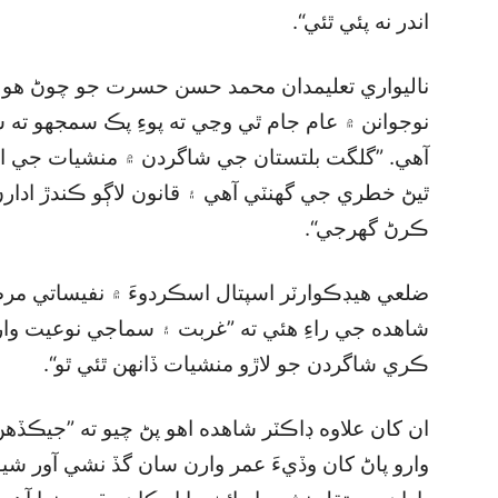
اندر نه پئي ٿئي“.
ناليواري تعليمدان محمد حسن حسرت جو چوڻ هو
نوجوانن ۾ عام جام ٿي وڃي ته پوءِ پڪ سمجهو ته 
آهي. ”گلگت بلتستان جي شاگردن ۾ منشيات جي اس
ٿيڻ خطري جي گھنٽي آهي ۽ قانون لاڳو ڪندڙ ادار
ڪرڻ گھرجي“.
ضلعي هيڊڪوارٽر اسپتال اسڪردوءَ ۾ نفيساتي مر
شاهده جي راءِ هئي ته ”غربت ۽ سماجي نوعيت و
ڪري شاگردن جو لاڙو منشيات ڏانهن ٿئي ٿو“.
ان کان علاوه ڊاڪٽر شاهده اهو پڻ چيو ته ”جيڪڏهن 
وارو پاڻ کان وڏيءَ عمر وارن سان گڏ نشي آور شيو