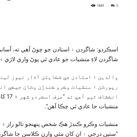
1641
0
اسڪردو: شاگردن ۽ استادن جو چوڻ آهي ته، آسا
شاگردن لاءِ منشيات جو عادي ٿي پوڻ واري لاڙي 
والدين ۽ استادن جي شڪايتن آڌار نيوز لين
رپورٽن ۽ منشيات وڪرو ڪندڙن وٽان جيڪي انگ
منشيات جا عادي ٿي چڪا آهن“.
منشيات وڪرو ڪندڙ هڪ شخص پنهنجو نالو راز ۾ رک