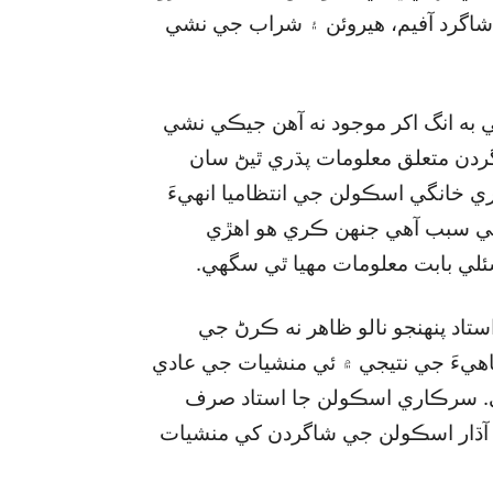
والي، جڏهن ته باقي 10 سيڪڙو شاگرد آفيم، هيروئن ۽ شراب جي نشي
 به انگ اکر موجود نه آهن جيڪي نشي
ردن متعلق معلومات پڌري ٿيڻ سان
ي خانگي اسڪولن جي انتظاميا انهيءَ
 ئي سبب آهي جنهن ڪري هو اهڙي
ئلي بابت معلومات مهيا ٿي سگھي.
اد پنهنجو نالو ظاهر نه ڪرڻ جي
اهيءَ جي نتيجي ۾ ئي منشيات جي عادي
آهي. سرڪاري اسڪولن جا استاد صرف
جن آڌار اسڪولن جي شاگردن کي منشيات