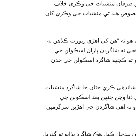
يس طرفان منشيات جي وڪري خلاف
خصوص هنڌ تي منشيات جي وڪري کان
 هو ته ”هن کي اهڙي رپورٽ ڪڏهن به
جي ته شاگردن پاران اسڪولن جي
 ٿو ته ڪجهه شاگرد اسڪولن جي حدن
نشاندهي ڪري جتان جا شاگرد منشيات
 کي ڏنا وڃن جنهن بعد اسڪولن جي
يندو ته اهي شاگردن جي اهڙين سرگرمين
بيدخل ڪيل هڪ شاگرد ٻڌايو ته گذريل