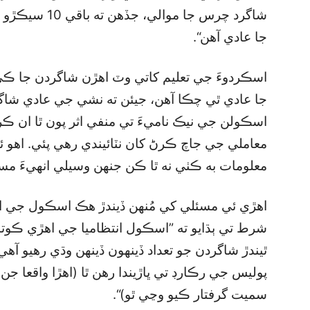
شاگرد چرس جا م
جا عادي آهن“.
اسڪردوءَ جي تعليم کاتي وٽ اهڙن شاگردن جا ڪي
جا عادي ٿي چڪا آهن، جيئن ته نشي جي عادي شاگ
اسڪولن جي نيڪ ناميءَ تي منفي اثر پون ٿا ان ڪر
معاملي جي جاچ ڪرڻ کان نٽائيندي رهي پئي. اهو
معلومات به ڪٺي نه ٿا ڪن جنهن وسيلي انهيءَ مس
اهڙي ئي مسئلي کي مُنهن ڏيندڙ هڪ اسڪول جي است
شرط تي ٻڌايو ته ”اسڪول انتظاميا جي اهڙي ڪوت
ٿيندڙ شاگردن جو تعداد ڏينهون ڏينهن وڌي رهيو 
پوليس جي رڪارڊ تي ڀاڙيندا رهن ٿا (اهڙا واقعا 
سميت گرفتار ڪيو وڃي ٿو)“.