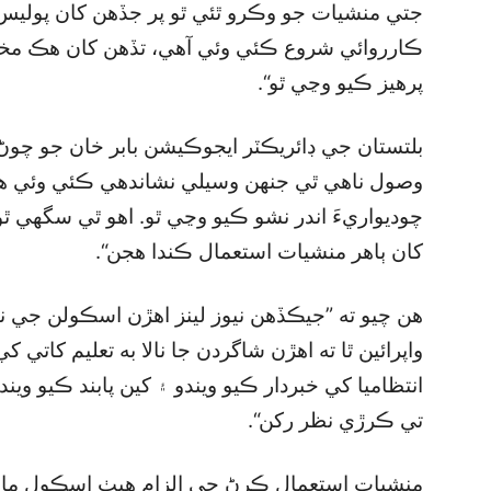
جتي منشيات جو وڪرو ٿئي ٿو پر جڏهن کان پول
ڪارروائي شروع ڪئي وئي آهي، تڏهن کان هڪ م
پرهيز ڪيو وڃي ٿو“.
بلتستان جي ڊائريڪٽر ايجوڪيشن بابر خان جو چوڻ
وصول ناهي ٿي جنهن وسيلي نشاندهي ڪئي وئي ه
چوديواريءَ اندر نشو ڪيو وڃي ٿو. اهو ٿي سگھي
کان ٻاهر منشيات استعمال ڪندا هجن“.
هن چيو ته ”جيڪڏهن نيوز لينز اهڙن اسڪولن جي 
واپرائين ٿا ته اهڙن شاگردن جا نالا به تعليم کاتي
انتظاميا کي خبردار ڪيو ويندو ۽ کين پابند ڪيو و
تي ڪرڙي نظر رکن“.
منشيات استعمال ڪرڻ جي الزام هيٺ اسڪول مان 