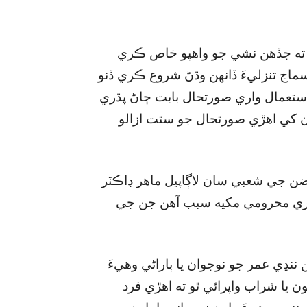
 ته جڏهن نشي جو واهپو خاص ڪري
سماج تنزليءَ ڏانهن وڌڻ شروع ڪري ڏنو
تعمال واري صورتحال بابت ڄاڻ پڌري
ن کي اهڙي صورتحال جو ستت ازالو
ضن جي شعبي سان لاڳاپيل ماهر ڊاڪٽر
اري محرومي مکيه سبب آهن جن جي
ننڍي عمر جو نوجوان يا ٻاراڻي وهيءَ
ن يا شراب واپرائي ٿو ته اهڙي فرد