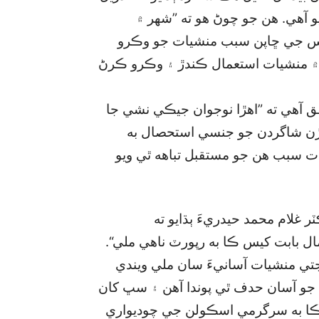
و آهي. هن جو چوڻ هو ته ”شهر ۾
ليس جي ڇاپن سبب منشيات جو وڪرو
 ۾ منشيات استعمال ڪندڙ ۽ وڪرو ڪرڻ
فق آهي ته ”اهڙا نوجوان جيڪي نشي جا
ڙن شاگردن جو جنسي استحصال به
دت سبب هن جو مستقبل تباهه ٿي ويو
لام محمد حيدريءَ ٻڌايو ته
ل بابت کيس ڪا به رپورٽ ناهي ملي“.
تي منشيات آسانيءَ سان ملي ويندي
 جو آسان حدف ٿي پوندا آهن ۽ سڀ کان
جي ڪا به سرگرمي اسڪولن جي چوديواري