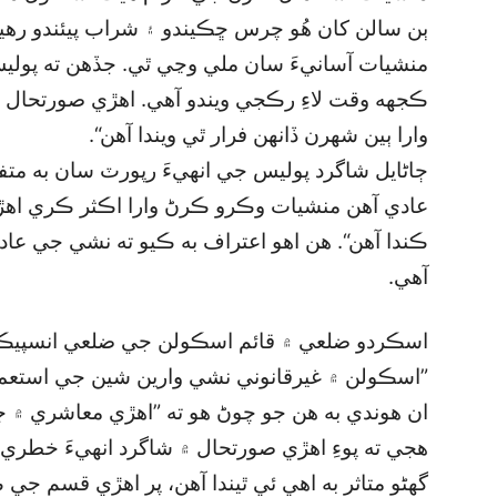
ٻن سالن کان هُو چرس ڇڪيندو ۽ شراب پيئندو رهي
منشيات آسانيءَ سان ملي وڃي ٿي. جڏهن ته پو
ڪجهه وقت لاءِ رڪجي ويندو آهي. اهڙي صورتحال
وارا ٻين شهرن ڏانهن فرار ٿي ويندا آهن“.
ڄاڻايل شاگرد پوليس جي انهيءَ رپورٽ سان به مت
عادي آهن منشيات وڪرو ڪرڻ وارا اڪثر ڪري اه
ڪندا آهن“. هن اهو اعتراف به ڪيو ته نشي جي عا
آهي.
اسڪردو ضلعي ۾ قائم اسڪولن جي ضلعي انسپيڪٽر غ
”اسڪولن ۾ غيرقانوني نشي وارين شين جي استعما
ان هوندي به هن جو چوڻ هو ته ”اهڙي معاشري ۾ ج
هجي ته پوءِ اهڙي صورتحال ۾ شاگرد انهيءَ خطري
گھڻو متاثر به اهي ئي ٿيندا آهن، پر اهڙي قسم 