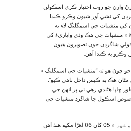
ڻ وارن جو روپ اختيار ڪري اسڪولن
گردن کي نشي آور شيون وڪرو ڪندا
ن کي منشيات جي اسمگلنگ لاءِ به
َ ۾ منشيات جي هڪ وڏي واپاريءَ کي
ڪولي شاگردن جون تصويرون هيون
ڪرو به ڪندا آهن.
و چوڻ هو ته ”منشيات جي اسمگلنگ ۾
ن مٿان هڪ به ڪيس داخل ناهي ڪيو“.
ر ڇاپا هڻندي رهي ٿي پر انهن جي
 مخصوص اسڪول جا شاگرد منشيات جي
ايس ايس پي راجا مرزا حسن ٻڌايو ته ”اسڪردو شهر ۾ 05 کان 06 اهڙا مکيه هنڌ آهن