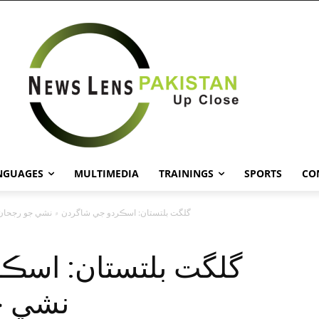
NGUAGES
MULTIMEDIA
TRAININGS
SPORTS
CO
گلگت بلتستان: اسڪردو جي شاگردن ۾ نشي جو رجحان 
گلگت بلتستان: اسڪ
نشي ج