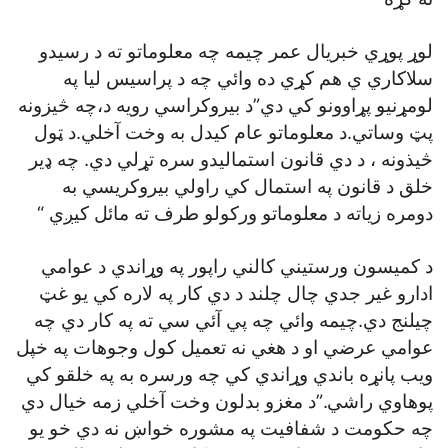
لوړ پوړي خبريال عمر چيمه چه معلوماتو ته د رسيدو
سلاکاري ي هم کړي ده وائي چه د پراسيس ليا په
لومړنيو پړاوونو کي دي”د بيروکراسي رويه د،چه څيزونه
پټ وساتي.د معلوماتو عام کيدل به وخت آخلي.د ټول
څيذونه ، د دي قانون استماليدو سره تړلي دي. چه ډير
خلق د قانون په استمال کي راولي بيروکريسي به
دومره زياته د معلوماتو ورکولو طرف ته مائل کيږي “
د کميسون ورستيني کالني راپور په وړاندي د عوامي
ادارو غير جدي چال چلند د دي کار په لاره کي يو غټ
چيلنج دي.چيمه وائي چه پي آئي سي ته په کار دي چه
عوامي عرضي او د هغي نه تعميل کول وجوهات په خپل
ويب پانړه باندي وړاندي کي چه ورسره به په خلقو کي
پوهاوي راشي.”د مغزو بدلون وخت آخلي زمه خيال دي
چه حکومت د شفافيت په مشوره خواښ نه دي خو يو