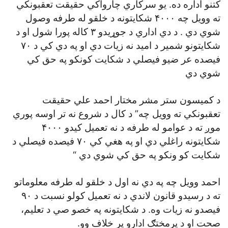
کتنو اداره ده. يو سرکاري چارواکي حقيقت تعقبونکي
ته وويل چه ۴۰۰۰ شکايتونه د خلقو له طرفه وصول
شوي دي . د دي اداري د جوړيدو ۳ کاله پورا شول او د
شکايتونو شمير د اميد نه زيات دي او په دي کي د ۷۰
فيصده عر ضيو فيصلي د شکايت کونکو په حق کي
شوي دي
د کميسون ستر مشر مختار احمد علي حقيقت
تعقبونکي ته وويل چه” د کال د شروع نه تر اوسه پوري
موږ ته د عوامو له طرفه د نه تعميل کيدو ۴۰۰۰
شکايتونه راغلي دي او په هغي کي ۷۰ فيصده فيصلي د
شکايت کو ونکو په حق کي شوي دي “
احمد وويل چه په دي نه اول د خلقو له طرفه معلوماتو
ته د رسيدو قانون لاندي د نه تعميل کولو نسبت د ۹۰
فيصدو نه زيات وه. د شکايتونه په خصو صي د تعليم،
صحت او د پرمختګ ادارو پر خلاف وو.