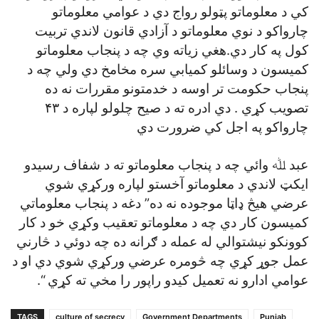
کي د معلوماتو پټولو رواج دي د عوامي معلوماتو
چارواکو د نوي معلوماتو د آزادي قانون لاندي تربيت
کول په کار دي.هغي زياته وي چه د پنجاب معلوماتو
کميسون د وسائلو کميابي سره مخامخ دي ولي چه د
پنجاب حکومت تر اوسه د خدمتونو مقررات نه ده
تصويب کړي . دي ادره ته د صيح چلولو لپاره د ۴۳
چارواکو په اجل کي ضرورت دي
عبد ﷲ وائي چه د پنجاب معلوماتو ته د شفاف رسيدو
ايکټ لاندي د معلوماتو آخستو لپاره ورکړي شوي
عرضي هيڅ ډاټا موجوده نه ده” دغه د پنجاب معلوماتي
کميسون کار دي چه د معلوماتو تعقيب وکړي خو د کار
کوونکو نيشتوالي له عمله د ګرانه ده چه دوئي د څارني
عمل جوړ کړي چه څومره عرضي ورکړي شوي دي او د
عوامي ادارو نه تعميل کيدو راپور را مخي ته کړي “.
TAGS
culture of secrecy
Government Departments
Punjab