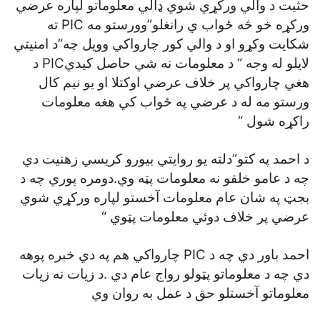
حثيت د والي ورکړي شوي ډالي معلوماتو لپاره عرضي
ورکړه خو څه ځواب ي رانغلو”وورستو مه PIC ته
شکايت وکړو او د والي کور چارواکي وويل چه”د امنيتي
لايلو له وجه “ د معلومات نه شي حاصل کيديPIC د
هغي چارواکي پر خلاف عرضي اوکتلا او يو نيم کال
ورستو مه له د عرضي په ځواب کي هغه معلومات
راکړه شول “
د احمد په کتو”دلته يو روايتي بيورو کريسي زهنيت دي
چه د عامو خلقو نه معلومات پټه وي.دومره پوري چه د
بجټ په شان عام معلومات آخستو لپاره ورکړي شوي
عرضي پر خلاف دوئي معلومات پټوي “
احمد باور دي چه د PIC چارواکي هم په دي خبره پوهه
دي چه د معلوماتو پټولو رواج عام دي .د زيات نه زيات
معلوماتو آخستلو حق د عمل به روان وي