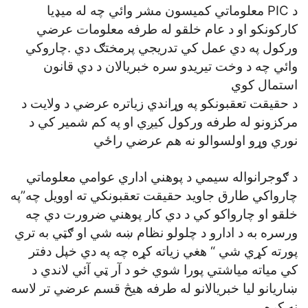
د PIC معلوماتي کميسون مشر وائي چه له ميډيا
کارکونکو او د عام خلقو له طرفه معلومات عرضي
ورکول په دي عمل کي تدريجي پرمختګ دي .چاروکي
وائي چه د وخت تيريدو سره خبريالان د دي قانون
استمال کوي
د حقيقت تعقبونکو په وړاندي زياتره عرضي د ولايت د
مرکزونو له طرفه ورکول کيږي او په کم شمير کي د
نوري وړو اولسوالو نه هم عرضي راځي
د ګوجرانواله سيمي د پوهني اداري عوامي معلوماتي
چارواکي طارق جاويد حقيقت تعقبونکي ته اوويل چه”په
خلقو او چارواکو کي د دي کار پوهني ضرورت دي چه
ورسره به د ادارو د چلولو نظام ښه شي او ګټي به تري
پورته کړي شي “ هغي زياته کړه چه په دي خپل دفتر
کي مياته مياشتي پورا شوي خو د آر ټي آئي لاندي د
ښاريانو ليا خبريالانو له طرفه هيڅ قسم عرضي تر لاسه
نه کړه