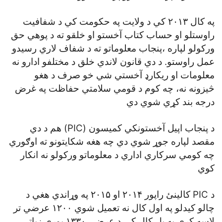
په کال ۲۰۱۳ کي د ولايت په حکومت کي د شفافيت
راوستلو او حساب کتاب آخستو او خلقو ته د پوهي حق
ورکولو لپاره ،پنجاب معلوماتو ته د شفاف لاري رسيدو
عمل راوستو. د دي قانون لاندي خلق د مختلفو ادارو نه
معلومات او ريکارډ آخستي شي خو صرف د هغو
څيزونه نه، چه کوم د قومي سلامتي حفاظت په غرض
درجه بند کړي شوي دي
د پنجاب اپيل آخستونکي کميسون (PIC) هم د دي
مقصد لپاره جوړ شوي دي چه هغه شکايتونو ته اوګوري
چه کومي سرکاري اداري د معلوماتو ورکولو نه انکار
کوي
د PIC کالينئ راپور ۲۰۱۴ او ۲۰۱۵ په وړاندي هغي د
چالو کيدلو په اول کال نه تعميل شوي ۱۲۰۰ عرضي تر
لاسه کړي په بل کال کي د عرضي ۱۳۳۰ پوري زياتي