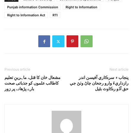
Punjab information Commission
Right to Information
Right to Information Act
RTI
Previous article
Next article
پنجاب ۾ سرڪاري آفيسن اندر
مشعال خان کا قتل، ماہرینِ تعلیم
رازداريءَ وارو رجحان ڄاڻ وٺڻ جي
کاطالب علموں کو جذباتی صحت
حق آڏو رڪاوٽ بڻيل
بارے پڑھانے پر زور