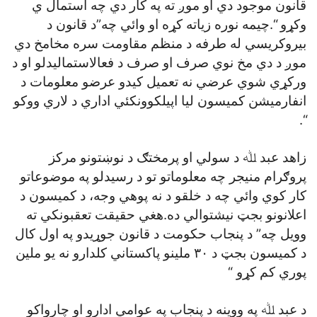
قانون موجود دي او موږ ته په کار دي چه استمال ي
وکړو “.چيمه نوره زياته کړه او وائي چه”د قانون د
بيروکريسي له طرفه د منظم مقاومت سره مخامخ دي
موږ د دي مخ نوي صرف او صرف د فعالاستماليدلو او د
ورکړي شوي عرضي نه تعميل کيدو عرضو معلومات د
انفارميشن کميسون ليا اپيلکوونکئي اداري د لاري ووکو
“.
زاهد عبد ﷲ د سولي او پرمختګ د نوښتونو مرکز
پروګرام منيجر چه معلوماتو تو د رسيدلو په موضوعاتو
کار کوي وائي چه د خلقو د نه پوهي وجه، د کميسون د
اعلانونو بجټ نيشتوالي ده.هغي حقيقت تعقبونکي ته
وويل چه” د پنجاب حکومت د قانون جوړيدو په اول کال
د کميسون بجټ د ۳۰ ملينو پاکستاني کلدارو نه يو ملين
پوري کم کړو “
د عبد ﷲ په ووينه د پنجاب په عوامي ادارو او چارواکو