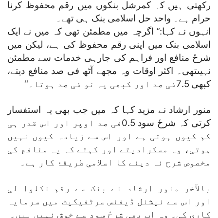
رکھتی ہیں کہ کمرشل بنکوں میں رقم محفوظ کرنا
حرام ہے۔ واحد حل اسلامی بنک ہی تھے۔
انہوں نے کہا:’’ اگرچہ میں مطمئن تھی کہ میں نے ایک
اسلامی بنک میں اپنی رقم محفوظ کی ہے، لیکن میں
شرحٔ منافع اور فراہم کی جارہی خدمات سے مطمئن
نہیںتھی۔ اکثر اوقات وہ مجھے آٹھ فی صد منافع دیتے،
کبھی 7.5فی صد اور کبھی یہ نو فی صد ہوتا۔‘‘
منور ارشاد نے مزید کہا کہ میں جب بھی یہ استفسار
کرتی کہ شرحٔ سود 0.5فی صد اوپر اور اس قدر ہی
کم کیوں ہوتی ہے اور اس سے زیادہ کیوں نہیں
ہوتی، وہ مسکرادیتے اور کہتے کہ یہ منافع کی
مخصوص شرح نہ دینے کا اسلامی طریقۂ کار ہے۔
بالآخر منور ارشاد نے بنک سے رقم نکلوا لی
اور اس سے نیشنل ڈیفنس سرٹفیکیٹ میں سرمایہ
کاری کی۔ وہ اب بھی شرحٔ سود سے خوش نہیں ہیں۔