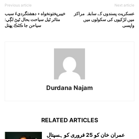
Previous article
Next article
عسکریت پسندوں کے سابقہ مراکز
خيبرپختونخواه ۾ دهشتگرديءَ سبب
میں لڑکیوں کی سکولوں میں
متاثر ٿيل سياحت بحال ٿيڻ لڳي:
واپسی
سياحن جا ڪٽڪ پهتل
Durdana Najam
RELATED ARTICLES
عمران خان کو 25 فروری کو ہسپتال