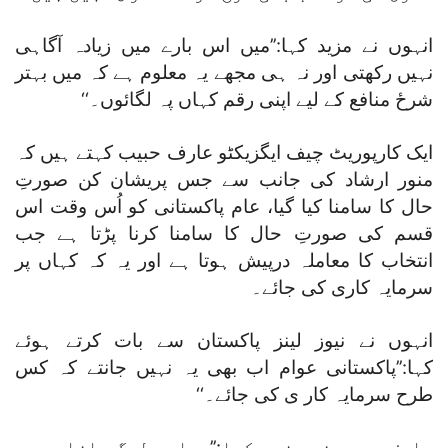
انہوں نے مزید کہا:’’میں اس بارے میں زیادہ آگاہی
نہیں رکھتی اور نہ ہی مجھے یہ معلوم ہے کہ میں بہتر
شرحٔ منافع کے لیے اپنی رقم کہاں پہ لگائوں۔‘‘
ایک کارپوریٹ چیف ایگزیکٹو عارف حبیب کہتے ہیں کہ
منور ارشاد کی جانب سے جس پریشان کن صورتِ
حال کا سامنا کیا گیا، عام پاکستانی کو اُس وقت اس
قسم کی صورتِ حال کا سامنا کرنا پڑتا ہے جب
انتخاب کا معاملہ درپیش ہوتا ہے اور یہ کہ کہاں پر
سرمایہ کاری کی جائے۔
انہوں نے نیوز لینز پاکستان سے بات کرتے ہوئے
کہا:’’پاکستانی عوام اب بھی یہ نہیں جانتے کہ کس
طرح سرمایہ کار ی کی جائے۔‘‘
عارف حبیب نے مزید کہا:’’ہمارے لوگ بازارِ حصص