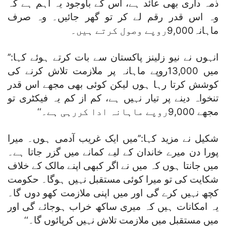
ذمہ داری بھی عائد ہے، اس کے باوجود یہ اہم ہے کہ
وہ اس قدر رقم لے کر تو گھر جائیں۔ وہ صرف
ماہانہ9,000روپے وصول کرتے ہیں۔
انہوں نے نیو زلینز پاکستان سے بات کرتے ہوئے کہا:’’
میں 13,000روپے ماہانہ پر ملازمت تلاش کرنے کی
کوشش کرتا رہا ہوں لیکن کوئی بھی مجھے اس قدر
تنخواہ دینے پر تیار نہیں ہے، کم از کم یہ فیکٹری تو
مجھے 9,000روپے ماہانہ ادا کررہی ہے۔‘‘
شکیل نے مزید کہا:’’میں ایک غریب آدمی ہوں۔ میرا
پورا دن میرے خاندان کے لیے کمانے میں گزر جاتا ہے۔
میں جانتا ہوں کہ میں نے اگر کبھی اپنے مالک کے خلاف
شکایت کی تو میرا کوئی مستقبل نہیں ہوگا۔ حکومت
کچھ نہیں کرے گی اور میں اپنی ملازمت کھو دوں گا۔
یہ امکانات ہیں کہ میری ساکھ خراب ہوجائے گی اور
میں مستقبل میں ملازمت تلاش نہیں کرپائوں گا۔‘‘