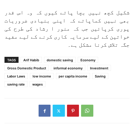
شکیل کچھ نہیں بچا پاتے کیوں کہ وہ اس قدر
بھی نہیں کماپاتے کہ اپنی بنیادی ضروریات
پوری کرپائیں جب کہ منور ا رشاد کی طرح کی
خواتین کے لیے سرمایہ کاری کرنے کے لیے مفید
جگہ تلاش کرنا مشکل ہے۔
TAGS
Arif Habib
domestic saving
Economy
Gross Domestic Product
informal economy
Investment
Labor Laws
low income
per capita income
Saving
saving rate
wages