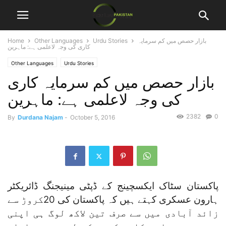
بازار حصص میں کم سرمایہ
Urdu Stories
Other Languages
Home
کاری کی وجہ لاعلمی ہے: ماہرین
Other Languages
Urdu Stories
بازار حصص میں کم سرمایہ کاری
کی وجہ لاعلمی ہے: ماہرین
2382
0
By
Durdana Najam
-
October 5, 2016
پاکستان سٹاک ایکسچینج کے ڈپٹی مینیجنگ ڈائریکٹر
ہارون عسکری کہتے ہیں کہ پاکستان کی 20کروڑ سے
زائد آبادی میں سے صرف تین لاکھ لوگ ہی اپنی