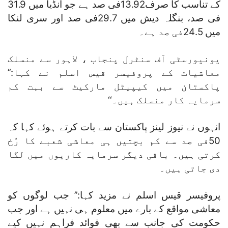
کے تناسب کا صرف13.92فی صد ہے جو انڈیا میں 31.9
فی صد، بنگلہ دیش میں 29.7فی صد اور سری لنکا
میں 24.5فی صد ہے۔
یونیورسٹی آف سنٹرل پنجاب ، لاہور سے منسلک
معاشیات کے پروفیسر قیس اسلم نے کہا:’’
پاکستان میں کیپیٹل مارکیٹ سے بہت کم
سرمایہ کار منسلک ہیں۔‘‘
انہوں نے نیوز لینز پاکستان سے بات کرتے ہوئے کہا کہ
50فی صد سے کم بچتیں ہی معاشی شعبے کا رُخ
کرتی ہیں۔ باقی دیگر سرمایہ کاریوں میں لگا
دی جاتی ہیں۔
پروفیسر قیس اسلم نے مزید کہا:’’ جب لوگوں کو
معاشی مواقع کے بارے میں معلوم ہی نہیں ہے اور جب
حکومت کی جانب سے بھی فوائد فراہم نہیں کیے