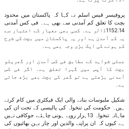
پروفیسر قیس اسلم نے کہا کہ پاکستان میں محدود
بچت کا تعلق کم آمدنی سے بھی ہے۔ فی کس آمدنی
1152.14ڈالر ہے۔ کسی بھی معیار کے اعتبار سے
یہ کم آمدن ہے اور یہ پاکستان میں بچت کی شرح
کم ہونے کی ایک بڑی وجہ بھی ہے۔
عملی شواہد کے مطابق فی کس آمدن اور گھریلو
بچت کا آپس میں گہرا تعلق ہے۔ اگر فی کس
آمدنی بڑھتی ہے تو گھر کی بچت بھی بڑھ جاتی
ہے۔
شکیل ملبوسات بنانے والی ایک فیکٹری میں کام کرتے
ہیں۔ حکومت کی تنخواہ کی پالیسی کے تحت ان کی
ماہانہ تنخواہ 13ہزار روپے ہونی چاہئے، جوکافی نہیں
ہے کیوں کہ ان پراپنے والدین اور چار بہن بھائیوں کی