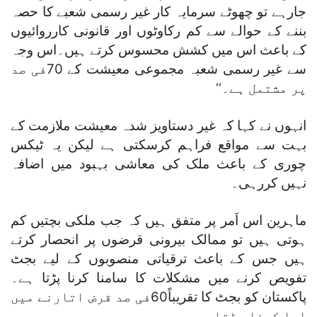
جارہے تو چھوٹے سرمایہ کار غیر رسمی شعبے کا حصہ
بننے کے حوالے سے کم رکاوٹوں اور قانونی کارروائیوں
کے باعث اس میں کشش محسوس کرتے ہیں۔اس وجہ
سے غیر رسمی شعبہ مجموعی معیشت کے 70فی صد
پر مشتمل ہے۔‘‘
انہوں نے کہا کہ غیر دستاویز شدہ معیشت ملازمت کے
بہت سے مواقع فراہم کرسکتی ہے لیکن یہ ٹیکس
چوری کے باعث ملک کی معاشی بہبود میں اضافہ
نہیں کررہی۔
ماہرین اس اَمر پر متفق ہیں کہ جب ملکی بچتیں کم
ہوتی ہیں تو ممالک بیرونی قرضوں پر انحصار کرتے
ہیں جس کے باعث ترقیاتی منصوبوں کے لیے بجٹ
تفویص کرنے میں مشکلات کا سامنا کرنا پڑتا ہے۔
پاکستان کو بجٹ کا تقریباً60فی صد قرض اتارنے میں
ادا کرنا پڑتا ہے۔