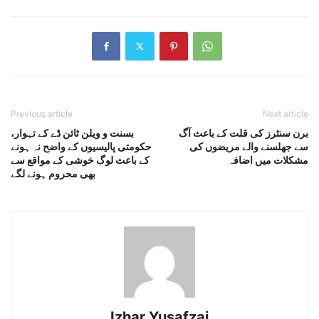
Previous article
Next article
برن سنٹرز کی قلت کے باعث آگ
بسنت و ویلن ٹائن ڈے کے تہوار،
سے جھلسنے والے مریضوں کی
حکومتی پالیسیوں کے واضح نہ ہونے
مشکلات میں اضافہ
کے باعث لوگ خوشی کے مواقع سے
بھی محروم ہونے لگے
Izhar Yusafzai