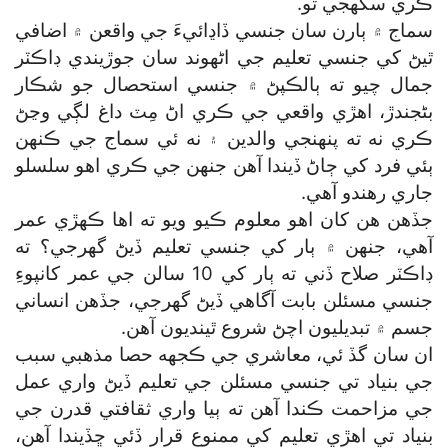
ڪري سگھجي ٿو.
سماج ۾ ٻارن سان جنسي ڏاڍائيءَ جي واقعن ۾ اضافي
ٿيڻ کي جنسي تعليم جي اڻهوند سان جوڙيندي ڊاڪٽر
جمال چيو ته ٻالڪپڻ ۾ جنسي استحصال جو شڪار
بڻجندڙ، اهڙي واقعي جي ڪري اڻ مِٽ داغ لڳي وڃڻ
ڪري نه ته پنهنجي والدين ۽ نه ئي سماج جي ڪنهن
ٻئي فرد کي ڄاڻ ڏيندا آهن جنهن جي ڪري اهو سلسلو
جاري رهندو آهي.
جڏهن هن کان اهو معلوم ڪيو ويو ته اها ڪهڙي عمر
آهي، جنهن ۾ ٻار کي جنسي تعليم ڏيڻ گھرجي؟ ته
ڊاڪٽر صلاح ڏني ته ٻار کي 10 سالن جي عمر کانپوءِ
جنسي مسئلن بابت آگاهي ڏيڻ گھرجي، جڏهن انساني
جسم ۾ تبديليون اچڻ شروع ٿينديون آهن.
ان سان گڏ ئي، معاشري جي ڪجهه حصا مذهبي سبب
جي بنياد تي جنسي مسئلن جي تعليم ڏيڻ واري عمل
جي مزاحمت ڪندا آهن ته ٻيا واري ثقافتي قدرن جي
بنياد تي اهڙي تعليم کي ممنوع قرار ڏئي ڇڏيندا آهن،