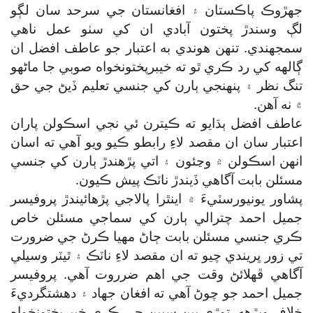
جهڙوڪ پاڪستان ۽ افغانستان جي سرحد سان لڳو
لڳ وسندڙ پختون آبادي ان کي سٺو عمل ناهي
سمجهندي. تنهن هوندي به اعتبار جو عاطف افضل ان
ڳالهه کي رد ڪري ٿو ته خيبرپختونخواه صوبي جا ماڻهو
تنگ نظر ۽ پنهنجي ٻارن کي جنسي تعليم ڏيڻ جي حق
۾ نه آهن.
عاطف افضل ٻڌايو ته ڪيترن ئي نجي اسڪولن پاران
اعتبار سان ان مقصد لاءِ رابطو ڪيو ويو آهي ته اسان
انهن اسڪولن ۾ وڃئون ۽ اتي پڙهندڙ ٻارن کي جنسي
مسئلن بابت آگاهي ڏيندڙ ناٽڪ پيش ڪيون.
پشاور يونيورسٽيءَ ۾ اينٿرا پالاجي پڙهائيندڙ پروفيسر
جميل احمد چترالي ٻارن کي سماجي مسئلن خاص
ڪري جنسي مسئلن بابت ڄاڻ مهيا ڪرڻ جي ضرورت
تي زور ڀريندي چيو ته ان مقصد لاءِ ناٽڪ ۽ ٿيٽر وسيلي
آگاهي ڦهلائڻ وقت جي اهم ضرروت آهي. پروفيسر
جميل احمد جو چوڻ آهي ته افغان جهاد ۽ دهشتگرديءَ
خلاف ويڙهه، توڙي ٻين سببن جي ڪري خيبرپختونخواه