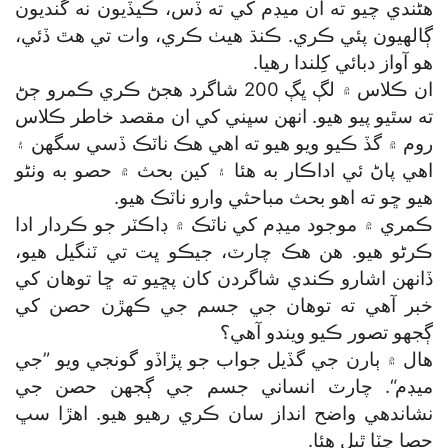
هڻندي چيو ته ان ميڊم کي ته ڏس، ڪيڏيون نه گنديون
ڳالهيون پئي ڪري. ڪنڌ هيٺ ڪري، وات تي هٿ ڏئي،
هو آواز دبائي کِلندا رهيا.
ان ڪلاس ۾ لڳ ڀڳ 200 شاگرد هجڻ ڪري ڪمرو ڄڻ
ته سٿيو پيو هيو. انهن سڀني کي ان مقصد خاطر ڪلاس
روم ۾ گڏ ڪيو ويو هيو ته اهي هڪ ناٽڪ ڏسي سگھن ۽
اهي پاڻ ئي اداڪار به هئا ۽ کين بحث ۾ حصو به وٺڻو
هيو ڇو ته اهو بحث مباحثي وارو ناٽڪ هيو.
ڪمري ۾ موجود ميڊم کي ناٽڪ ۾ ڊاڪٽر جو ڪردار ادا
ڪرڻو هيو. هن هڪ چارٽ، جيڪو ڀت تي ٽنگيل هيو،
ڏانهن اشارو ڪندي شاگردن کان پڇيو ته ڇا توهان کي
خبر آهي ته توهان جي جسم جي ڪهڙن حصن کي
ڳجهو تصور ڪيو ويندو آهي؟
هال ۾ ٻارن جي گڏيل جواب جو پڙاڏو گونجي ويو ”جي
ميڊم“. چارٽ انساني جسم جي ڳجهن حصن جي
نشاندهي واضح انداز سان ڪري رهيو هيو. اهڙا سڀ
حصا چِٽا ٿيل هئا.