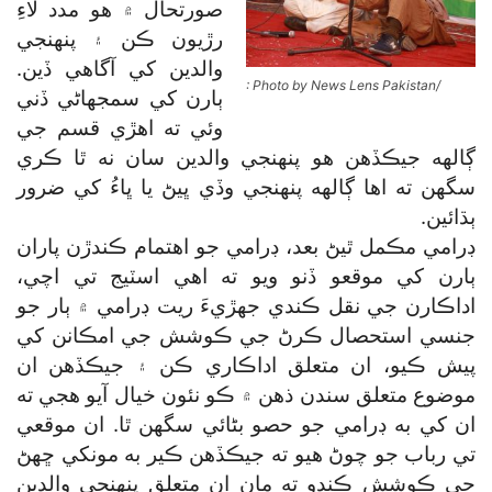
صورتحال ۾ هو مدد لاءِ
رڙيون ڪن ۽ پنهنجي
والدين کي آگاهي ڏين.
: Photo by News Lens Pakistan/
ٻارن کي سمجهاڻي ڏني
وئي ته اهڙي قسم جي
ڳالهه جيڪڏهن هو پنهنجي والدين سان نه ٿا ڪري
سگھن ته اها ڳالهه پنهنجي وڏي ڀيڻ يا ڀاءُ کي ضرور
ٻڌائين.
ڊرامي مڪمل ٿيڻ بعد، ڊرامي جو اهتمام ڪندڙن پاران
ٻارن کي موقعو ڏنو ويو ته اهي اسٽيج تي اچي،
اداڪارن جي نقل ڪندي جهڙيءَ ريت ڊرامي ۾ ٻار جو
جنسي استحصال ڪرڻ جي ڪوشش جي امڪانن کي
پيش ڪيو، ان متعلق اداڪاري ڪن ۽ جيڪڏهن ان
موضوع متعلق سندن ذهن ۾ ڪو نئون خيال آيو هجي ته
ان کي به ڊرامي جو حصو بڻائي سگھن ٿا. ان موقعي
تي رباب جو چوڻ هيو ته جيڪڏهن ڪير به مونکي ڇهڻ
جي ڪوشش ڪندو ته مان ان متعلق پنهنجي والدين