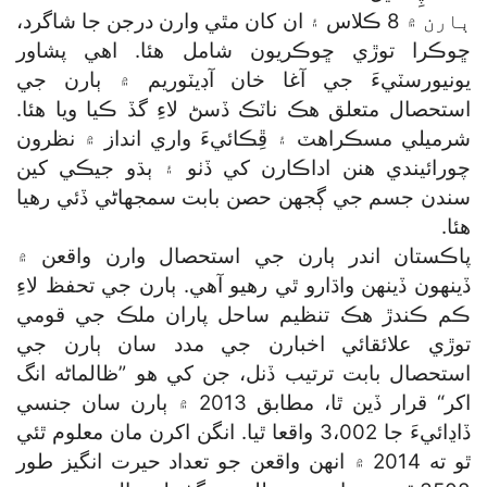
ٻارن ۾ 8 ڪلاس ۽ ان کان مٿي وارن درجن جا شاگرد،
ڇوڪرا توڙي ڇوڪريون شامل هئا. اهي پشاور
يونيورسٽيءَ جي آغا خان آڊيٽوريم ۾ ٻارن جي
استحصال متعلق هڪ ناٽڪ ڏسڻ لاءِ گڏ ڪيا ويا هئا.
شرميلي مسڪراهٽ ۽ ڦِڪائيءَ واري انداز ۾ نظرون
چورائيندي هنن اداڪارن کي ڏٺو ۽ ٻڌو جيڪي کين
سندن جسم جي ڳجهن حصن بابت سمجهاڻي ڏئي رهيا
هئا.
پاڪستان اندر ٻارن جي استحصال وارن واقعن ۾
ڏينهون ڏينهن واڌارو ٿي رهيو آهي. ٻارن جي تحفظ لاءِ
ڪم ڪندڙ هڪ تنظيم ساحل پاران ملڪ جي قومي
توڙي علائقائي اخبارن جي مدد سان ٻارن جي
استحصال بابت ترتيب ڏنل، جن کي هو ”ظالماڻه انگ
اکر“ قرار ڏين ٿا، مطابق 2013 ۾ ٻارن سان جنسي
ڏاڍائيءَ جا 3،002 واقعا ٿيا. انگن اکرن مان معلوم ٿئي
ٿو ته 2014 ۾ انهن واقعن جو تعداد حيرت انگيز طور