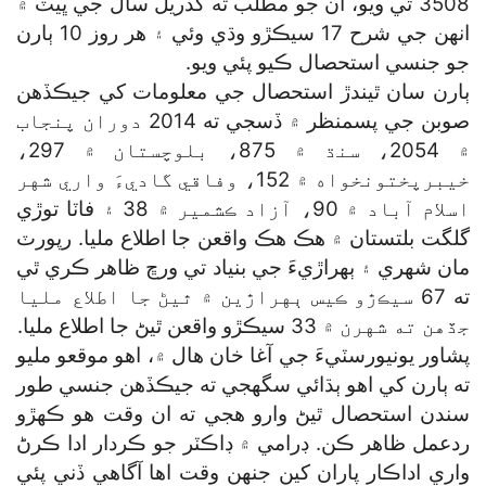
3508 ٿي ويو، ان جو مطلب ته گذريل سال جي ڀيٽ ۾
انهن جي شرح 17 سيڪڙو وڌي وئي ۽ هر روز 10 ٻارن
جو جنسي استحصال ڪيو پئي ويو.
ٻارن سان ٿيندڙ استحصال جي معلومات کي جيڪڏهن
صوبن جي پسمنظر ۾ ڏسجي ته 2014 دوران پنجاب
۾ 2054، سنڌ ۾ 875، بلوچستان ۾ 297،
خيبرپختونخواه ۾ 152، وفاقي گاديءَ واري شهر
اسلام آباد ۾ 90، آزاد ڪشمير ۾ 38 ۽ فاٽا توڙي
گلگت بلتستان ۾ هڪ هڪ واقعن جا اطلاع مليا. رپورٽ
مان شهري ۽ ٻهراڙيءَ جي بنياد تي ورڇ ظاهر ڪري ٿي
ته 67 سيڪڙو ڪيس ٻهراڙين ۾ ٿيڻ جا اطلاع مليا
جڏهن ته شهرن ۾ 33 سيڪڙو واقعن ٿيڻ جا اطلاع مليا.
پشاور يونيورسٽيءَ جي آغا خان هال ۾، اهو موقعو مليو
ته ٻارن کي اهو ٻڌائي سگھجي ته جيڪڏهن جنسي طور
سندن استحصال ٿيڻ وارو هجي ته ان وقت هو ڪهڙو
ردعمل ظاهر ڪن. ڊرامي ۾ ڊاڪٽر جو ڪردار ادا ڪرڻ
واري اداڪار پاران کين جنهن وقت اها آگاهي ڏني پئي