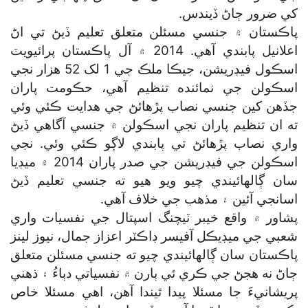
کي ضرور ڄاڻ ڏيندس.
پاڪستان ۾ جنسي مسئلن متعلق تعليم ڏيڻ تي اڻ
اعلانيل پابندي آهي. 2014 ۾ آل پاڪستان پرائيويٽ
اسڪول فيڊريشن، جيڪا ملڪ جي 1 لک 52 هزار نجي
اسڪولن جي نمائنده تنظيم آهي، حڪومت پاران
جڏهن کين جنسي نصاب پڙهائڻ جي هدايت ڪئي وئي
ته ان تنظيم پاران نجي اسڪولن ۾ جنسي آگاهي ڏيڻ
واري نصاب پڙهائڻ تي پابندي لاڳو ڪئي وئي. نجي
اسڪولن جي فيڊريشن جي صدر پاران 2014 ۾ ميڊيا
سان ڳالهائيندي چيو ويو هيو ته جنسي تعليم ڏيڻ
اسانجي آئين ۽ مذهب جي خلاف آهي.
پشاور ۾ واقع خيبر ٽيچنگ اسپتال جي نفسيات واري
شعبي جي ميڊيڪل آفيسر ڊاڪٽر اعزاز جمال، نيوز لينز
پاڪستان سان ڳالهائيندي چيو ته جنسي مسئلن متعلق
ڄاڻ نه هجڻ جي ڪري ئي ٻارن ۾ نفسياتي دٻاءُ ۽ ذهني
پريشانيءَ جا مسئلا پيدا ٿيندا آهن، اهي مسئلا خاص