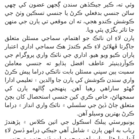
وئي ته، ڪير جيڪڏهن سندن ڳجهن عضون کي ڇهي
ساڻن جنسي بدفعلي ڪرڻ يا جنسي تسڪين وٺڻ جي
ڪوشش ڪندو هجي، ته ان موقعي تي ٻارن جي منهن
جا تاثر بگڙي پئي ويا.
ٻارن لاءِ ان ناٽڪ جو اهتمام، سماجي مسئلن متعلق
جاڳرتا ڦهلائڻ لاءِ ڪم ڪندڙ هڪ سماجي اداري اعتبار
پاران ڪيو ويو هيو. اداري جي ناٽڪ واري پروگرام جي
ڪوآرڊينيٽر عاطف افضل ٻڌايو ته جنسي معاملن
سميت ٻين سڀني مسئلن بابت ناٽڪي ڊراما پيش ڪرڻ
واري سندن ڪوشش کي ٻارن جا والدين ۽ تعليمي ادارا
گھڻو ساراهي رهيا آهن. پنهنجي ڳالهه ٻارن کي
سمجهائڻ، خاص ڪري کين جنسي استحصال کان بچڻ
متعلق ڄاڻ ڏيڻ جي سلسلي ۾ ناٽڪ واري انداز ۾ ڊراما
ڪرڻ بهترين وسيلو آهن.
يونيورسٽي پبلڪ اسڪول جي اٺين ڪلاس ۾ پڙهندڙ
رباب به انهن ٻارن ۾ شامل آهي جيڪي ڊرامو ڏسڻ لاءِ
آندا ويا هئا. رباب اهو سڄو ڊرامو ڏٺو جنهن ۾ جنسي