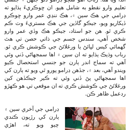
تعليم وارو نقطو به شامل هيو. ان ڇوڪريءَ ٻڌايو ته
ڊرامي جي هڪ سين ۾، هڪ ننڍي عمر وارو ڇوڪرو
ڏيکاريو ويو، جيڪو گاڏين جي هڪ مستريءَ وٽ ڪم
ڪري ٿو. هن جو استاد، جيڪو هڪ وڏي عمر وارو
شخص آهي، سندس جسم جي ذاتي حصن تي هٿ
گھمائي کيس لڀائڻ يا ورغلائڻ جي ڪوشش ڪري ٿو.
رباب وڌيڪ ٻڌايو ته ان سين ۾ اها سمجهاڻي ڏني وئي
آهي ته سماج اندر ٻارن جو جنسي استحصال ڪيو
ويندو آهي، بعد ۾، جڏهن ڊرامو پورو ٿي ويو ته ٻارن کي
اها سمجهاڻي پڻ ڏني وئي ته ڪير جيڪڏهن کين
ورغلائڻ جي ڪوشش ڪري ته ان موقعي تي هو ڪهڙو
ردعمل ظاهر ڪن.
ڊرامي جي آخري سين ۾
ٻارن کي رڙيون ڪندي
چيو ويو ته، اهڙي