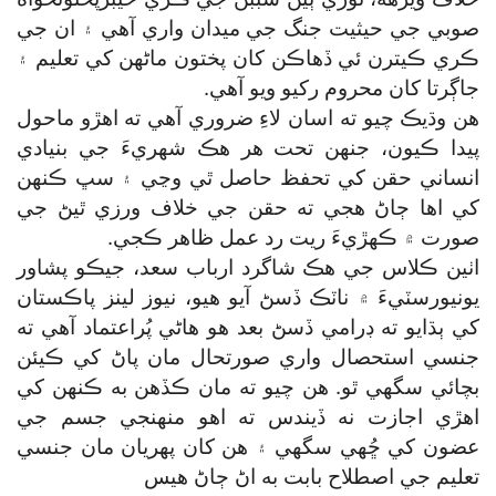
صوبي جي حيثيت جنگ جي ميدان واري آهي ۽ ان جي
ڪري ڪيترن ئي ڏهاڪن کان پختون ماڻهن کي تعليم ۽
جاڳرتا کان محروم رکيو ويو آهي.
هن وڌيڪ چيو ته اسان لاءِ ضروري آهي ته اهڙو ماحول
پيدا ڪيون، جنهن تحت هر هڪ شهريءَ جي بنيادي
انساني حقن کي تحفظ حاصل ٿي وڃي ۽ سڀ ڪنهن
کي اها ڄاڻ هجي ته حقن جي خلاف ورزي ٿيڻ جي
صورت ۾ ڪهڙيءَ ريت رد عمل ظاهر ڪجي.
اٺين ڪلاس جي هڪ شاگرد ارباب سعد، جيڪو پشاور
يونيورسٽيءَ ۾ ناٽڪ ڏسڻ آيو هيو، نيوز لينز پاڪستان
کي ٻڌايو ته ڊرامي ڏسڻ بعد هو هاڻي پُراعتماد آهي ته
جنسي استحصال واري صورتحال مان پاڻ کي ڪيئن
بچائي سگھي ٿو. هن چيو ته مان ڪڏهن به ڪنهن کي
اهڙي اجازت نه ڏيندس ته اهو منهنجي جسم جي
عضون کي ڇُهي سگھي ۽ هن کان پهريان مان جنسي
تعليم جي اصطلاح بابت به اڻ ڄاڻ هيس