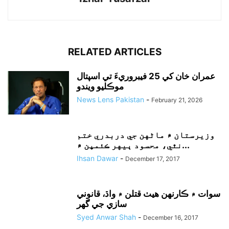
RELATED ARTICLES
عمران خان کي 25 فيبروريءَ تي اسپتال
موڪليو ويندو
News Lens Pakistan
-
February 21, 2026
وزيرستان ۾ ماڻهن جي دربدري ختم
نٿي، محسود ٻيهر ڪئمپن ۾...
Ihsan Dawar
-
December 17, 2017
سوات ۾ ڪارنهن هيٺ قتلن ۾ واڌ، قانوني
سازي جي گهر
Syed Anwar Shah
-
December 16, 2017