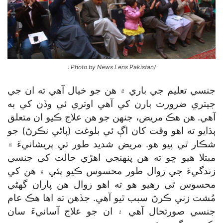
: Photo by News Lens Pakistan/
جنسي تعليم جي باري ۾ هن جو خيال آهي ته ان جي
جيتري ضرورت ٻارن کي آهي اوتري ئي وڏن کي به
آهي. هن هڪ مريض، جنهن جو هن علاج ڪيو ان متعلق
ٻڌايو ته اهو وقت کان اڳ ئي بلوغت (پاڻي نڪرڻ) جو
شڪار ٿي پيو هو. مريض شديد طور تي پريشانيءَ ۾
مبتلا هيو ڇو ته هن پنهنجي اهڙي حالت کي جنسي
زندگيءَ جي زوال طور محسوس ڪيو پئي ۽ هن کي
محسوس ٿي رهيو هو ته اهو زوال هن پاران گھڻي
مُشت زني ڪرڻ سبب ٿيو آهي. جڏهن ته اها هڪ عام
جنسي صورتحال آهي ۽ ان جو علاج آسانيءَ سان