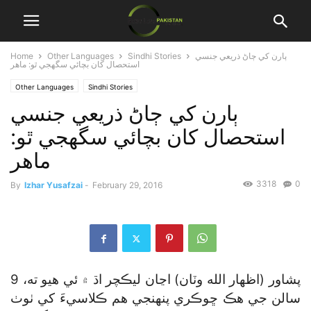
ٻارن کي ڄاڻ ذريعي جنسي
Sindhi Stories
Other Languages
Home
استحصال کان بچائي سگهجي ٿو: ماهر
Other Languages
Sindhi Stories
ٻارن کي ڄاڻ ذريعي جنسي
استحصال کان بچائي سگهجي ٿو:
ماهر
3318
0
By
Izhar Yusafzai
-
February 29, 2016
پشاور (اظهار الله وٽان) اڃان ليڪچر اڌ ۾ ئي هيو ته، 9
سالن جي هڪ ڇوڪري پنهنجي هم ڪلاسيءَ کي ٺوٺ