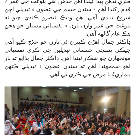
ڪري تڏهن پيدا ٿيندا آهن جڏهن اهي بلوغت جي عمر ۾
قدم رکندا آهن ۽ سندن جسم جي عضون ۾ تبديلي اچڻ
شروع ٿيندي آهي. هن وڌيڪ تبصرو ڪندي چيو ته
بلوغت جي عمر وارن ٻارن ۾ نفسياتي مسئلن جو هجڻ
هڪ عام ڳالهه آهي.
ڊاڪٽر جمال اهڙن ڪيترن ئي ٻارن جو علاج ڪيو آهي
جيڪي پنهنجي جسماني تبديلين جي ڪري نفسياتي
مونجهارن جو شڪار ٿيندا آهن. ڊاڪٽر جمال ٻڌايو ته ٻار
اهو سمجهندا آهن ته سندن عضون ۾ تبديلي ڪنهن
بيماريءَ يا مرض جي ڪري ٿي آهي.