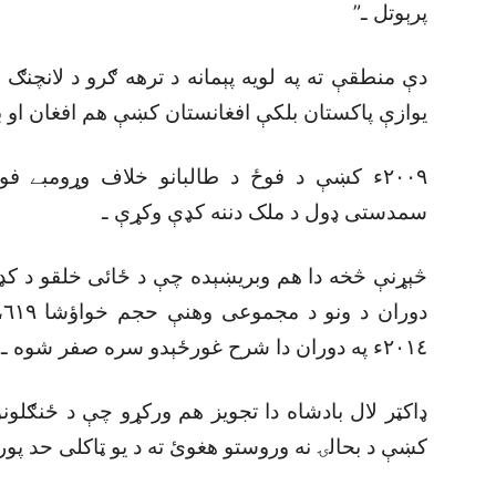
پرېوتل ـ”
دې منطقې ته په لويه پېمانه د ترهه ګرو د لانچنګ 
يوازې پاکستان بلکې افغانستان کښې هم افغان او ب
٢٠٠٩ء کښې د فوځ د طالبانو خلاف وړومبے ف
سمدستى ډول د ملک دننه کډې وکړې ـ
٢٠١٤ء په دوران دا شرح غورځېدو سره صفر شوه ـ “
ډاکټر لال بادشاه دا تجويز هم ورکړو چې د ځنګلون
کښې د بحالۍ نه وروستو هغوئ ته د يو ټاکلى حد پور