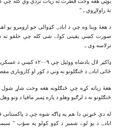
بوټي هغه وخت فطرت ته زيات نزدې وي کله چې کوم
نۀ راولاړوي ـ “
د هغۀ وېنا وه چې د ابادۍ کډوالى خو ارومرو يو ا
صورت کښې يقينى کولے شى کله چې خلقو ته د و
ترلاسه وى ـ
ډاکټر لال بادشاه ووئيل 
ځائى ابادۍ د ځنګلونو نه ونې د کور او کاروبارى مقص
هغۀ زياته کړه چې ځنګلونه هغه وخت شاړ شول کل
ځنګلونو نه د لرګيو وهلو د پاره ټمبر مافيا د ونو وهل
له دې څېړنې دا هم په ډاګه شوه چې د پاکستانى فوځ
ابادۍ د يو لوے شمېر د کډو کولو په سؤب ” سيم