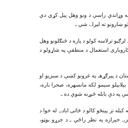
 له وړاندې راسې د ونو وهل پيل کړي دي
لو ښارونو ته لېږلے شي ـ
د لرګيو ترلاسه کولو د پاره د ځنګلونو وهل
روبارى استعمال د منطقې په شاړولو د
ستان د پيرګړهـ په غرونو کښې د سبزيو او
 بيلابيلو سيمو لکه مانسهره، صحرا ناره،
 په دې بابله څېړنه شوې ده ـ
ه تر پينځو کالو د ځائى ابادۍ له خوا د
ۍ خېرازه په نظر راځي ـ د جرړو بوټو،