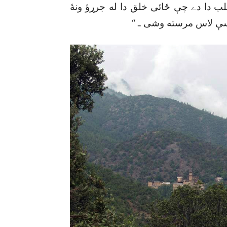
طلب دا دے چې ځائى خلق دا له جرړؤ ونۀ
کښې لاس مرسته وشى ـ “