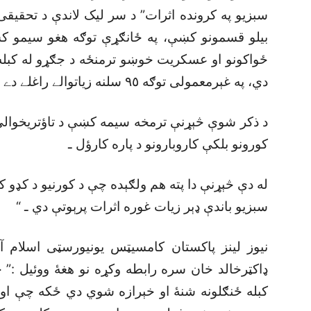
سبزيو په کرونده اثرات” د سر ليک لاندې د تحقيقى 
بيلو قسمونو کښې، په ځانګړې توګه هغو سيمو کښ
ځواکونو او عسکريت خوښو ترمنځه د جګړو له کبله 
دي، په غېرمعمولى توګه ٩٥ سلنه زياتوالے راغلے دے ـ
د ذکر شوې څېړنې ترمخه سيمه کښې د تاؤتريخوالى ن
کورونو بلکې کاروبارونو د پاره کارؤل ـ
له دې څېړنې دا پته هم ولګېده چې د کورنيو د کډو ک
سبزيو باندې ډېر زيات غوره اثرات پرېوتې دي ـ “
نيوز لينز پاکستان کامسيټس يونيورسټى اسلام آ
ډاکټرخالد خان سره رابطه وکړه نو هغۀ ووئيل :” 
کبله ځنګلونه شنۀ او خېرازه شوي دي ځکه چې اوس