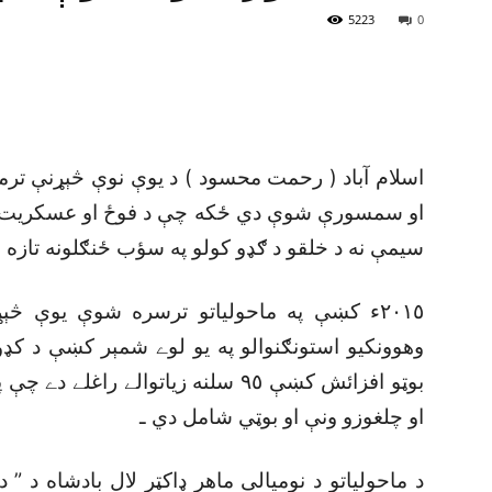
5223
0
اسلام آباد ( رحمت محسود ) د يوې نوې څېړنې ترم
او سمسورې شوې دي ځکه چې د فوځ او عسکريت خوښ
سيمې نه د خلقو د ګډو کولو په سؤب ځنګلونه تازه
٢٠١٥ء کښې په ماحولياتو ترسره شوې يوې څ
وهوونکيو استونګنوالو په يو لوے شمېر کښې د کډو کول
بوټو افزائش کښې ٩٥ سلنه زياتوالے ر
او چلغوزو ونې او بوټي شامل دي ـ
د ماحولياتو د نوميالى ماهر ډاکټر لال بادشاه د ”