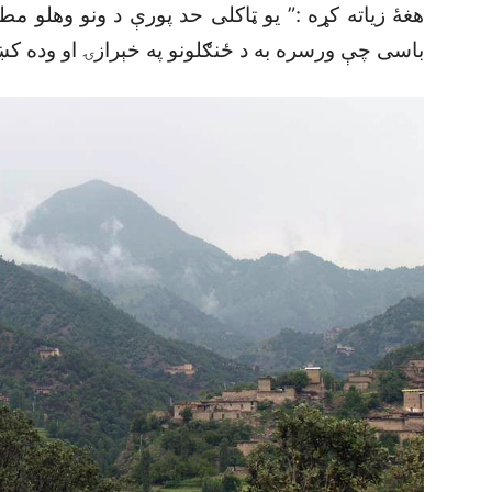
هغۀ زياته کړه :” يو ټاکلى حد پورې د ونو وهلو م
باسى چې ورسره به د ځنګلونو په خېرازۍ او وده 