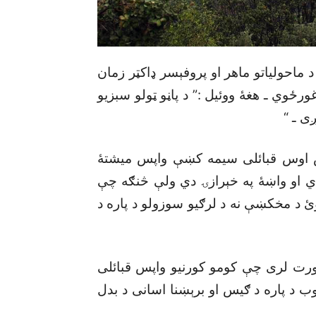
 ماحولياتو ماهر او پروفېسر ډاکټر زمان
ځوي ـ هغۀ ووئيل :” د پاڼو ټولو سبزيو
ى ـ “
وس اوس قبائلى سيمه کښې واپس ميشتۀ
ي او واښۀ په خېرازۍ دي ولې څنګه چې
ئ د مخکښې نه د لرګيو سوزولو د پاره د
رت لرى چې کومو کورنيو واپس قبائلى
ب د پاره د ګيس او برېښنا اسانى د بدل