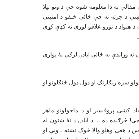
مقالې نه دا معلومه شوه چې د ونو بيلا
ې د چرته نه چې ځائى خلقو د امنيتى
د هېواد د نورو علاقو لورى ته کډې کړې
ه وړاندې به ځائى ابادۍ لرګي نۀ يوازې
ولو سره رنګارنګ او ډول ډول ځنګلونو او
باد کښې پروفېسر او د ماحولونو ماهر
جى! څرګنده ده … د ابادۍ د نۀ شتون له
 د هغې وهلو والا څوک نشته ـ ونې او