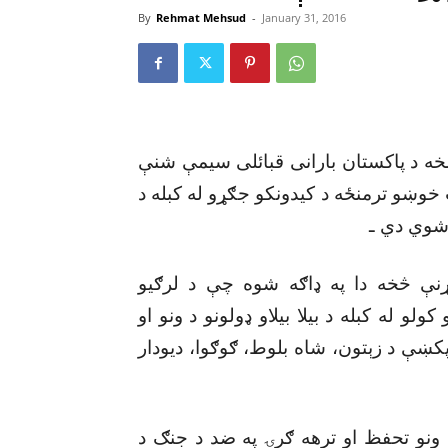
By
Rehmat Mehsud
-
January 31, 2016
خه د پاکستان بارانى قبائلى سيمې شنې
و ترمنځه د کيدونکو جګړو له کبله د
 شوي دي ـ
ېړنې څخه دا په ډاګه شوه چې د لرګيو
و له کبله د بيلا بيلاو ډولونو د ونو او
اغلے دے چې پکښې د زېتون، شاه بلوط، ګوګوا، ديودار
 د ونو تحفظ او ترهه ګرۍ په ضد د جنګ د