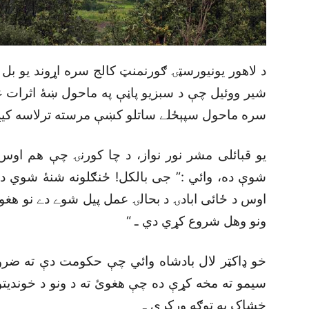
د لاهور يونيورسټۍ ګورنمنټ کالج سره اړوند يو بل د
شير ووئيل چې د سبزيو پاڼې په ماحول ښۀ اثرات غور
سره ماحول سپېځلے ساتلو کښې مرسته ترلاسه کيږ
يو قبائلى مشر نور نواز، د چا کورنۍ چې هم ا
شوې ده، وائي :” جى بالکل! ځنګلونه شنۀ شوي د
اوس د ځائى ابادۍ د بحالۍ عمل پيل شوے دے نو هغو
ونو وهل شروع کړي دي ـ “
خو ډاکټر لال بادشاه وائي چې حکومت دې ته ضرو
سيمو ته مخه کړې ده چې هغوئ ته د ونو د خونديتو
خشاک په توګه ورکړي ـ