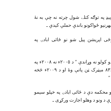
پيډ په توګه کتلے شول چرته نه چې به نۀ
هرنيو ځواکونو باندې حملې کېدې ـ
وځى اپريشن پيل شو نو ځائى ابادۍ په
څېړنې څخه دا هم وبريښېده چې د ځائى خلقو د کډو کولو نه وړاندې ” د ٢٠٠٥ء نه ٢٠٠٨ء په
دوران د ونو د مجموعى وهنې حجم خواؤشا ٨٣،٦١٩ ميټرک ټن پاتې وۀ او د ٢٠٠٩ء څخه
و محکمه دې د ځائى ابادۍ په خپلو سيمو
ې د ونو د وهلو اجازت ورکړى ـ