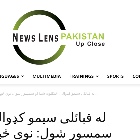
NGUAGES
MULTIMEDIA
TRAININGS
SPORTS
CO
له قبائلى سيمو کډوالى، ځنګلونه شنۀ او سمسور شول: نوې څېړنه کښې...
له قبائلى سيمو کډوال
سمسور شول: نوې څې