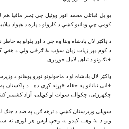
يو بل قبائلى محمد انور ووئيل چې ټمبر مافيا هم
کومې چې ودانيو کښې د کارولو د پاره د هېواد بيلابي
د ډاکټر لال بادشاه وېنا وه چې د اور بلولو په خاطر 
د کوم ډېر زيات زيان سؤب نۀ ګرځى ولې د هغې کا
ځنګلونو د تباهۍ لامل جوړيږى ـ
ډاکټر لال بادشاه او د ماحولونو نورو پوهانو د وزير
ځائى نباتاتو په حقله څېړنه کړې ده ـ د پاکستان په
چګهرزئى، چکوال، سوات او کوټلى، آزاد کشمير کښې
سويلى وزيرستان کښې د ترهه ګرۍ په ضد د جنګ له کبل
ونو د نۀ وهلے کېدو له وجې اوس هر لورى ته سبز