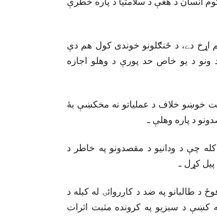
 انسان د هغې د سلامتيا د پاره خطرې
هم اړخ دے، د ځنګلونو خوندى کول هم دې
نو د يو خاص حد پورې د وهلو اجازه
چې ٢٠٠٩ء کښې د عسکريت خوښو خلاف د عملياتو نه مخکښې بۀ
دونو د پاره وهلې ـ
ه چې د ودانيو د مقصدونو په خاطر د
 پيل کړل ـ
 د طالبانو په ضد د کارروائۍ له کبله د
ه کښې د سبزيو په کرونده مثبت اثرات