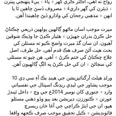
رواج نه آهي، اڪثر ڪري گهر ۾ ڀاءُ ۽ پيءَ پنهنجي ڀينرن
۽ ڌيئرن کي گهر داريءَ ۾ مصروف ڏسڻ چاهين ٿا يا
انهن ۾ مذهبي رجحان کي واڌارو ڏيڻ چاهيندا آهن.
ميرت موجب اسان ماڻهو ڳالهين ٻولهين ذريعي ڇڪتاڻ
حل ڪرڻ بدران جهيڙن ۾ هٿيار ڪڍڻ جا وڌيڪ شوقين
آهيون. ان سان گڏ ميرت واضح ڪيو ته مسئلن کي
بحث هيٺ آڻڻ صرف هڪ قدم آهي، حل طرف، اصل
علاج ڇڪتاڻ کي ختم ڪرڻ ۾ آهي. هن چيو ته مسئلي
کي سڃاڻڻ ۽ ان کي حل ڪرڻ ٻه الڳ ڳالهيون آهن.
ورلڊ هيلٿ آرگنائيزيشن جي هينڊ بڪ آءِ سي ڊي 10
موجب پشاور جي ليڊي ريڊنگ اسپتال جي نفسياتي
وارڊ ۾ جنوري کان نومبر 2014ع جي وچ ۾ داخل ٿيندڙ
عورتن ۾ ڪنورزن، ڊپريشن بعد ٻيو وڏو ذهني مسئلو
هيو، ان جي ابتڙ ڪراچي جي آغا خان ريسرچ
فائونڊيشن ۾ ڪيل تحقيق موجب صرف ڪجهه واقعا