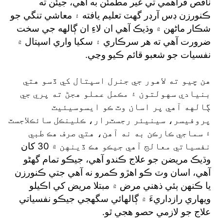
ناقص فراهمي تي غير مطمئن به آهي، جيئن ته
ڪنورزن ڊس آرڊر گهٽ تعليم يافته ۽ معاشي تنگي جو
شڪار ماڻهن ۾ وڌيڪ آهي ان لاءِ ان ڳالهه جي سخت
ضرورت آهي ته هر سرڪاري ۽ سکيا واري اسپتال ۾
نفسيات جو شعبو قائم ڪيو وڃي.
هن چيو ته لاهور جي جنرل اسپتال کي ڏسو هتي
بنيادي سهولتون ۽ مڪمل عملو هجڻ ته پري جي
ڳالهه آهي پر اسان وٽ ڪو ايسوسيئيٽ
پروفيسر، سينيئر رجسٽرار، ڪلينڪل سائڪلاجسٽ
۽ سماجي ڪارڪن به نه آهن، هتي صرف هڪ طبي
نفسياتي معالج آهي جيڪو هڪ ڏينهن ۾ 30 کان
وڌيڪ مريضن جو علاج ڪندو آهي، جيڪو تمام گهڻو
آهي، اسان وٽ ڪو اهڙو ڪمرو نه آهي جتي ڪنورزن
يا ڪنهن ٻئي ذهني مرض ۾ مبتلا مريض کي اڪيلو
ويهاري رازداريءَ ۾ ڳالهائي سگهجي جيڪو نفسياتي
علاج جو لازمي حصو هجي ٿو.