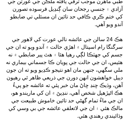
طبي ماهرن موجب ترقي يافته ملڪن جي عورتن جي
آزادي ۽ جنسي رجحان سان ڳنڍيل فرسوده تصورن
کي ختم ڪري ڪافي حد تائين ان مسئلي تي ضابطو
آندو ويو آهي.
هڪ 24 سالن جي عائشه نالي عورت کي لاهور جي
سرگنگا رام اسپتال ۾ اهڙي حالت ۾ آندو ويو ته ان جي
جسم کي جهٽڪا لڳي رهيا هئا ۽ هٿ پير ضابطي ۾ نه
هئيس، ان جي حالت جي پويان ڪا جسماني بيماري نه
ملي سگهي، جنهن مان اهو نتيجو ڪڍيو ويو ته ان جون
دٻيل خواهشون انهن دورن جي ذريعي ظاهر ٿي رهيون
آهن، وڌيڪ ڇنڊ ڇاڻ مان خبر پئي ته عائشه جو پيءُ
هڪ اڻپڙهيل شخص آهي، ننڍپڻ ۾ ان کي ماريندو هو،
ان جي ماءُ تمام گهڻي حد تائين خاموش طبيعت جي
مالڪ هئي ۽ ان جي لاتعلقي عائشه جي بي وسي کي
وڌائيندي رهندي هئي.