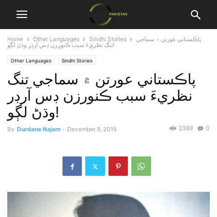
پاڪستاني عورتن ۾ سماجي
Sindhi Stories
Other Languages
Home
تنگ نظريءَ سبب ڪنورزن ڊس آرڊر وڌڻ لڳو!
Other Languages
Sindhi Stories
پاڪستاني عورتن ۾ سماجي تنگ
نظريءَ سبب ڪنورزن ڊس آرڊر
وڌڻ لڳو!
2389
0
By
Durdana Najam
-
December 9, 2015