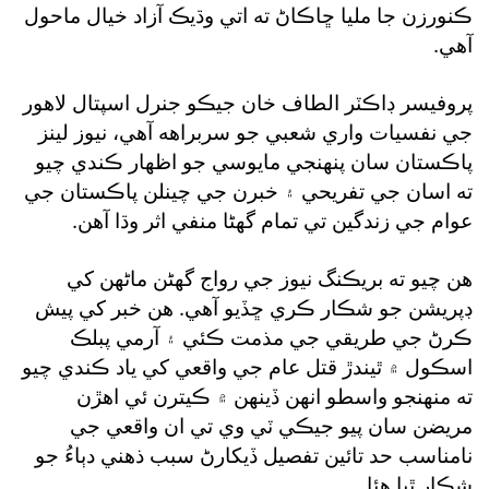
ڪنورزن جا مليا ڇاڪاڻ ته اتي وڌيڪ آزاد خيال ماحول
آهي.
پروفيسر ڊاڪٽر الطاف خان جيڪو جنرل اسپتال لاهور
جي نفسيات واري شعبي جو سربراهه آهي، نيوز لينز
پاڪستان سان پنهنجي مايوسي جو اظهار ڪندي چيو
ته اسان جي تفريحي ۽ خبرن جي چينلن پاڪستان جي
عوام جي زندگين تي تمام گهڻا منفي اثر وڌا آهن.
هن چيو ته بريڪنگ نيوز جي رواج گهڻن ماڻهن کي
ڊپريشن جو شڪار ڪري ڇڏيو آهي. هن خبر کي پيش
ڪرڻ جي طريقي جي مذمت ڪئي ۽ آرمي پبلڪ
اسڪول ۾ ٿيندڙ قتل عام جي واقعي کي ياد ڪندي چيو
ته منهنجو واسطو انهن ڏينهن ۾ ڪيترن ئي اهڙن
مريضن سان پيو جيڪي ٽي وي تي ان واقعي جي
نامناسب حد تائين تفصيل ڏيکارڻ سبب ذهني دٻاءُ جو
شڪار ٿيا هئا.