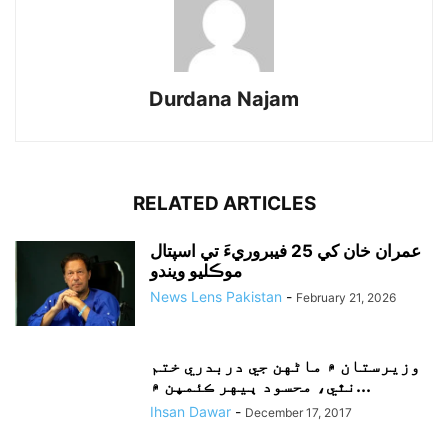
Durdana Najam
RELATED ARTICLES
عمران خان کي 25 فيبروريءَ تي اسپتال
موڪليو ويندو
News Lens Pakistan
-
February 21, 2026
وزيرستان ۾ ماڻهن جي دربدري ختم
نٿي، محسود ٻيهر ڪئمپن ۾...
Ihsan Dawar
-
December 17, 2017