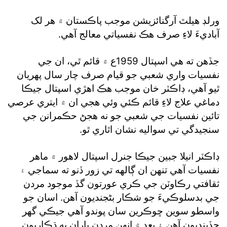
ورلڊ هيلٿ آرگنائزيشن موجب پاڪستان ۾ هر لک
آباديءَ لاءِ صرف هڪ نفسياتي معالج آهي.
جڏهن ته هي اسپتال 1959ع ۾ قائم ٿي، ان جي
نفسيات واري شعبي جو قيام صرف چار سال پهريان
ٿيو آهي، ڊاڪٽر خان موجب هڪ اهڙي اسپتال جيڪا
دماغي علاج لاءِ قائم ڪئي وئي هجي ان ۾ ايتري عرصي
تائين نفسيات جي شعبي جو نه هجڻ حڪمرانن جي
سنجيدگي تي سواليه نشان اٿاري ٿو.
ڊاڪٽر انيلا جبين جيڪا جنرل اسپتال لاهور ۾ ماهر
نفسيات آهي تنهن ان ڳالهه تي زور ڏنو ته سماجي ۽
ثقافتي رڪاوٽن جي ڪري عورتون گڏ موجود مردن
جي بدسلوڪيءَ جو شڪار بڻجنديون آهن. اسان جو
واسطو سوين ڇوڪرين سان پوندو آهي جيڪي گهر
ڇڏينديون آهن ۽ بعد ۾ انهن مردن پاران به ڌڪاريون