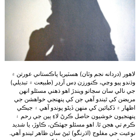
لاهور (دردانه نجم وٽان) هسٽيريا پاڪستاني عورتن ۾
وڌندو پيو وڃي، ڪنورزن ڊس آرڊر (طبيعت ۾ تبديلي)
جي نالي سان سڃاتو ويندڙ اهو ذهني مسئلو انهن
مريضن کي ٿيندو آهي جن کي پنهنجي خواهشن جي
اظهار ۾ ڏکيائين کي منهن ڏيڻو پوندو آهي ۽ جيڪي
پنهنجيون خوشيون حاصل ڪرڻ لاءِ ٻين جي رحم ۽
ڪرم تي هجن ٿا. اهو مسئلو جهٽڪن، ڪاوڙ، يا شديد
نوعيت جي مفلوج (اڌرنگو) ٿيڻ سان ظاهر ٿيندو آهي.