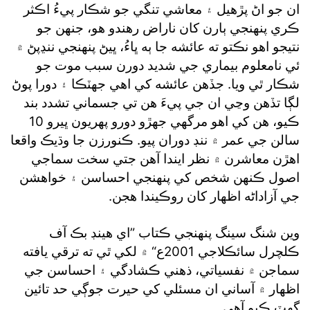
ان جو اڻ پڙهيل ۽ معاشي تنگي جو شڪار پيءُ اڪثر
ڪري پنهنجي ٻارن کان ناراض رهندو هو، جنهن جو
نتيجو اهو نڪتو ته عائشه جا ٻه ڀاءُ، ڀيڻ پنهنجي ننڍپڻ ۾
ئي نامعلوم بيماري جي شديد دورن سبب موت جو
شڪار ٿي ويا. جڏهن عائشه کي اهي جهٽڪا ۽ دورا پوڻ
لڳا تڏهن وڃي ان جي پيءَ هن تي جسماني تشدد بند
ڪيو، هن کي اهو مرگهي جهڙو دورو پهريون ڀيرو 10
سالن جي عمر ۾ ننڊ دوران پيو. ڪنورزن جا وڌيڪ واقعا
اهڙن معاشرن ۾ نظر ايندا آهن جتي سخت سماجي
اصول ڪنهن شخص کي پنهنجي احساسن ۽ خواهشن
جي آزاداڻه اظهار کان روڪيندا هجن.
وين شنگ سينگ پنهنجي ڪتاب ”اي هينڊ بڪ آف
ڪلچرل سائڪلاجي 2001ع“ ۾ لکي ٿي ته ترقي يافته
سماجن ۾ نفسياتي، ذهني ڪشادگي ۽ احساسن جي
اظهار ۾ آساني ان مسئلي کي حيرت جوڳي حد تائين
گهٽ ڪيو آهي.