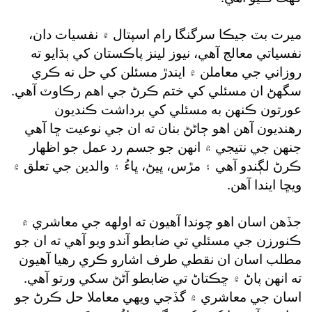
ميرت بٽ جيڪا سرگنگا رام اسپتال ۾ نفسيات دان،
نفسياتي معالج آهي، نيوز لينز پاڪستان کي ٻڌايو ته
روزاني جي معاملن ۾ ايندڙ مسئلن کي حل نه ڪري
سگهڻ ان مسئلي کي ختم ڪرڻ جي اهم رڪاوٽ آهي.
عورتون ڪنهن به مسئلي کي برداشت ڪنديون
رهنديون آهن اهو ڄاڻڻ بنان ته ان جي نوعيت ڇا آهي
جنهن جي نتيجي ۾ انهن جو جسم رد عمل جو اظهار
ڪرڻ لڳندو آهي ۽ مڙس، ڀيڻ، ڀاءُ ۽ والدين جي تعلق ۾
ويڇا ايندا آهن.
جڏهن اسان اهو چوندا آهيون ته اولهه جي معاشري ۾
ڪنورزن جي مسئلي تي ضابطو آندو ويو آهي ته ان جو
مطلب اسان ان نقطي طرف اشارو ڪري رهيا آهيون
ته انهن پاڻ ۾ ڇڪتاڻ تي ضابطو آڻڻ سکي ورتو آهي.
اسان جي معاشري ۾ گڏجي ويهي معاملا حل ڪرڻ جو