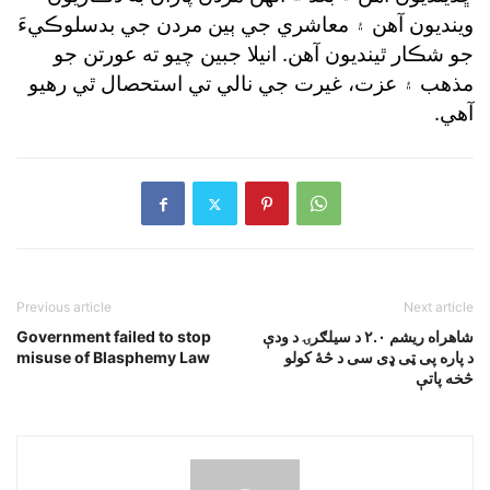
وينديون آهن ۽ معاشري جي ٻين مردن جي بدسلوڪيءَ
جو شڪار ٿينديون آهن. انيلا جبين چيو ته عورتن جو
مذهب ۽ عزت، غيرت جي نالي تي استحصال ٿي رهيو
آهي.
Previous article
Next article
شاهراه ريشم ٢.٠ د سيلګرۍ د ودې
Government failed to stop
د پاره پى ټى ډى سى د څۀ کولو
misuse of Blasphemy Law
څخه پاتې