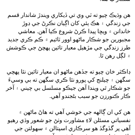
هن وڌيڪ چيو ته ٽي وي تي ڏيکاري ويندڙ شاندار قسم
جي زندگي ۽ هڪ ٻئي کان اڳيان نڪرڻ جي ڊوڙ
خاندانن ۾ ويڇا پيدا ڪرڻ شروع ڪيا آهن. معاشي
مجبورين جو شڪار ماڻهو اوور ٽائيم ۾ ڪم ڪري جديد
طرز زندگي جي مڙهيل معيار تائين پهچڻ جي ڪوشش
۾ لڳل رهن ٿا.
ڊاڪٽر خان چيو ته جڏهن ماڻهو ان معيار تائين نٿا پهچي
سگهن ۽ چيلنج کي پورو نٿا ڪري سگهن ته بي وسيءَ
جو شڪار ٿي ويندا آهن جيڪو مسلسل بي چيني ۽ آخر
ڪار ڪنورزن جو سبب بڻجندو آهي.
هن کي ان ڳالهه جي خوشي آهي ته هاڻ ماڻهن ۾
نفسياتي مسئلن لاءِ مشاورت وٺڻ جو شعور وڌي رهيو
آهي پر گڏوگڏ هو سرڪاري اسپتالن ۾ سهولتن جي