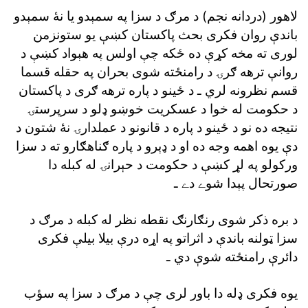
لاهور (دردانه نجم) د مرګ د سزا په سمېدو يا نۀ سمېدو
باندې روان فکرى بحث پاکستان کښې يو ستونزمن
لورى ته مخه کړې ده ځکه چې اولس په هېواد کښې د
روانې ترهه ګرۍ د رامنځته شوى بحران په حقله قسما
قسم نظرونه لري ـ د ځينو د پاره ترهه ګرى د پاکستان
د حکومت له خوا د عسکريت خوښو ډلو د سرپرستۍ
نتيجه ده نو د ځينو د پاره د قانونو د عملدارۍ نۀ شتون د
دې يوه اهمه وجه ده او د ډېرو د پاره ګناهګارو ته د سزا
ورکولو په لړ کښې د حکومت د حېرانۍ له کبله دا
صورتحال پېدا شوے دے ـ
د بره ذکر شوى رنګارنګ نقطه نظر له کبله د مرګ د
سزا ټولنه باندې د اثراتو په اړه درې بيلا بيلې فکرى
دائرې رامنځته شوې دي ـ
يوه فکرى ډله دا باور لرى چې د مرګ د سزا په سؤب