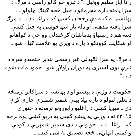
رانا اياز سليم ووئيل :” د تېرو څو کالو راسې د مرګ د
سزا پامته داره مجرمانو د جيل څخه ګينګ چلولو ـ د
پهانسۍ له کبله دې رجحان کښې کمے راغلے دے ـ د مرګ
سزا يافته مذهبى او ډله باز انتهاخوښي په جيل کښې
دننه هم د رښتياؤ بدماشان ګرځېدلي وو چې د ګواهانو
او شکايت کوونکو د پاره د ويرې يو علامت ګڼلے شو ـ
د مرګ په سزا لګېدلى غير رسمى بندېز ختميدو سره د
تېرې يوې لسيزې په دوران راولاړ شوے جمود مات شوے
دے ـ”
حکومت د وژنې د پېښتو او د پهانسۍ د سزاګانو ترمنځه
د تعلق لټولو د پاره بيلا بيلې شمېر شمېرې جارى کړې
دي ـ ميډيا کښې د راغليو راپورونو ترمخه د جنورى
٢٠١٥ء نه د وژنې په پېښو کښې په دريو کښې يوه برخه
کمے راغلے دے ـ خو ولې د دې شمېر شمېرنې د کومې
واکمنې اتهارټى څخه تصديق نۀ شى کيدے ـ