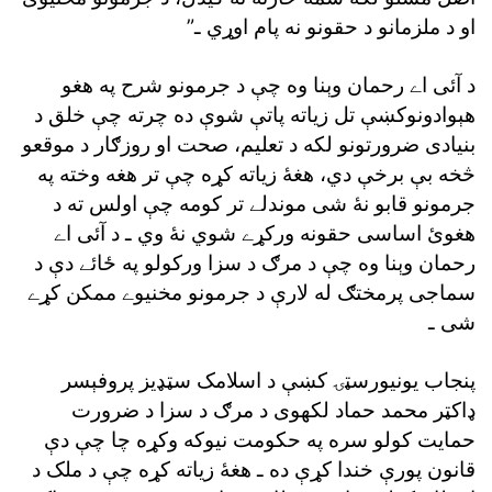
او د ملزمانو د حقونو نه پام اوړي ـ”
د آئى اے رحمان وېنا وه چې د جرمونو شرح په هغو
هېوادونوکښې تل زياته پاتې شوې ده چرته چې خلق د
بنيادى ضرورتونو لکه د تعليم، صحت او روزګار د موقعو
څخه بې برخې دي، هغۀ زياته کړه چې تر هغه وخته په
جرمونو قابو نۀ شى موندلے تر کومه چې اولس ته د
هغوئ اساسى حقونه ورکړے شوي نۀ وي ـ د آئى اے
رحمان وېنا وه چې د مرګ د سزا ورکولو په ځائے دې د
سماجى پرمختګ له لارې د جرمونو مخنيوے ممکن کړے
شى ـ
پنجاب يونيورسټۍ کښې د اسلامک سټډيز پروفېسر
ډاکټر محمد حماد لکهوى د مرګ د سزا د ضرورت
حمايت کولو سره په حکومت نيوکه وکړه چا چې دې
قانون پورې خندا کړې ده ـ هغۀ زياته کړه چې د ملک د