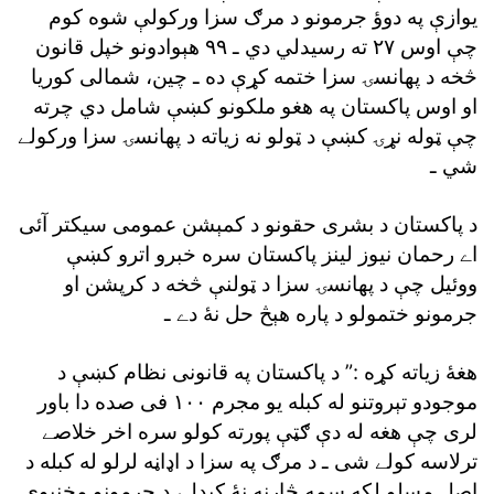
يوازې په دوؤ جرمونو د مرګ سزا ورکولې شوه کوم
چې اوس ٢٧ ته رسيدلي دي ـ ٩٩ هېوادونو خپل قانون
څخه د پهانسۍ سزا ختمه کړې ده ـ چين، شمالى کوريا
او اوس پاکستان په هغو ملکونو کښې شامل دي چرته
چې ټوله نړۍ کښې د ټولو نه زياته د پهانسۍ سزا ورکولے
شي ـ
د پاکستان د بشرى حقونو د کمېشن عمومى سيکتر آئى
اے رحمان نيوز لينز پاکستان سره خبرو اترو کښې
ووئيل چې د پهانسۍ سزا د ټولنې څخه د کرپشن او
جرمونو ختمولو د پاره هېڅ حل نۀ دے ـ
هغۀ زياته کړه :” د پاکستان په قانونى نظام کښې د
موجودو تېروتنو له کبله يو مجرم ١٠٠ فى صده دا باور
لرى چې هغه له دې ګټې پورته کولو سره اخر خلاصے
ترلاسه کولے شى ـ د مرګ په سزا د اډاڼه لرلو له کبله د
اصل مسلو لکه سمه څارنه نۀ کيدل، د جرمونو مخنيوى