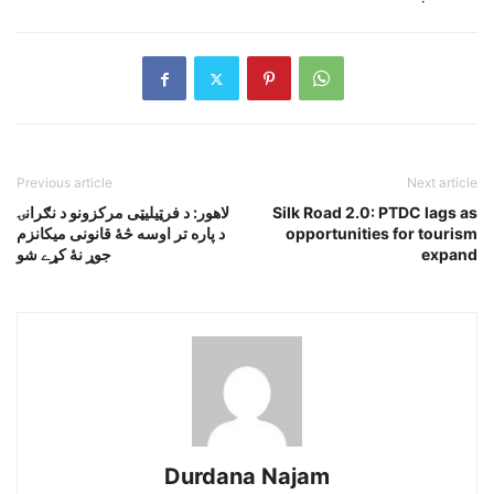
Previous article
Next article
Silk Road 2.0: PTDC lags as
لاهور: د فرټيليټى مرکزونو د نګرانۍ
opportunities for tourism
د پاره تر اوسه څۀ قانونى ميکانزم
expand
جوړ نۀ کړے شو
Durdana Najam