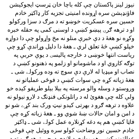
نيوز لينز پاکستان چې کله باچا خان ټرسټ ايجوکيشن
فاؤنډېشن سره اړونده امنيتى تجزيه کار ډاکټر خادم
حسين سره عسکريت خوښو ته د مرګ د سزا ورکولو
او د ترهه ګرۍ پېښو کښې د اوسنى کمى په حقله خبره
وکړه نو هغۀ د دې خبرې منلو نه مخ واړولو چې دا دواړه
خپلو کښې څۀ تعلق لري ـ هغۀ دا دليل وړاندې کړو چې
رياست انتها خوښى د خارجه پاليسۍ د يوې حربې په
توګه کاروي او د ماشومانو او زلمو په ذهنونو کښې د
نصاب او ميډيا له لارې دې سوچ ته وده ورکولے شى ـ
هغۀ زياته کړه چې سوات کښې د فوځى عملياتو نه
وروستو د وسله والو مرسته په بيلا بيلو طريقو کيده خو
ولې کله چې هغوئ له د راتلونکى فنډنګ د لارو نيولو نه
علاوه د ترهه ګرو د بهرتى کيدو نيټ ورک بند کړے شو نو
د امن و امان حالات ښۀ شوي وو ـ هغۀ زياته کړه چې
فاټا کښې هم په دغه کړنلاره عمل کولے شى ـ ډاکټر
خادم حسين نور وضاحت کولو سره ووئيل چې فوځى
عدالتونو کښې هم يوازې د لاندې درجې ترهه ګرو ته د