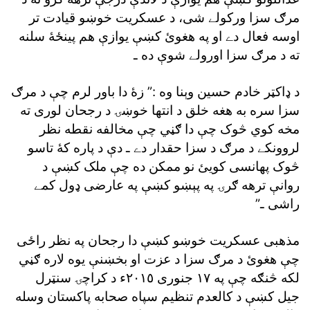
مرګ سزا ورکولے شى، د عسکريت خوښو قيادت تر
اوسه فعال دے او په هغوئ کښې يوازې هم پينځۀ سلنه
ته د مرګ سزا اورولے شوې ده ـ
د ډاکټر خادم حسين وېنا وه :” زۀ دا باور لرم چې د مرګ
سزا سره به هغه خلق د انتها خوښۍ د رجحان لورى ته
مخه کوي څوک چې دا ګڼي چې مخالفه نقطه نظر
لروونکے د مرګ د سزا حقدار دے ـ دې د پاره کۀ تاسو
څوک پهانسى کويئ نو ممکن ده چې ملک کښې د
روانې ترهه ګرۍ په پېښو کښې په عارضى ډول کمے
راشى ـ”
مذهبى عسکريت خوښو کښې دا رجحان په نظر راځى
چې هغوئ د مرګ سزا د عزت او بخښنې يوه لاره ګڼي
لکه څنګه چې په ١٧ جنورى ٢٠١٥ء د کراچۍ سنټرل
جيل کښې د کالعدم تنظيم سپاه صحابه پاکستان وسله