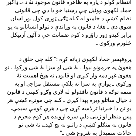
انتظام کولو د پاره په ظاهره قانون موجود نۀ دےـ ډاکټر
حماد لکهوى ووئيل چې رښتيا خو دا دي چې قانونى
نظام کښې د خاميو له کبله ټګى ټورى کول نور اسان
شوي دي ـ هغۀ د قانون په وړاندې د ټولو انسانانو په يو
برابر کيدو زور راؤړو د کوم ضمانت چې د آئين آرټيکل
څلورم ورکوى ـ
پروفېسر حماد لکهوى زياته کړه :” کله چې خلق د
هغوئ په جرمونو نيولے نۀ شى او سزا نۀ شى ورکولے نو
هغوئ غېر ذمه وار کيږي او قانون ته هېڅ اهميت نۀ
ورکوي ـ يوازې په سزا نه بلکې مستقل مزاجۍ او په
سمه توګه د قانون نافذولو له لارې وګړو کښې د قانون
د خيال ساتلو ويره پېدا کيږي ـ کله چې مونږه کښې هر
يو تن دا خبرتيا ترلاسه کړى چې د هرې کومې سيمې،
پس منظر او ژبنى ډلې سره اړونده هر کوم مجرم د
قانون په منګلو کښې د راتلو نه بچ کيدے نۀ شى نو
حالات سمېدل به شروع شى ـ”