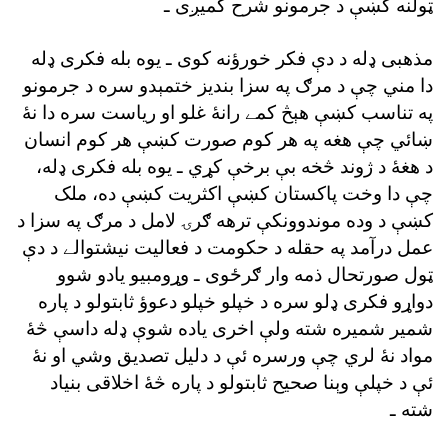
ټولنه کښې د جرمونو شرح کميږى ـ
مذهبى ډله د دې فکر خورؤنه کوى ـ يوه بله فکرى ډله
دا مني چې د مرګ په سزا بنديز ختمېدو سره د جرمونو
په تناسب کښې هېڅ کمے رانۀ غلو او رياست سره دا نۀ
ښائي چې هغه په هر کوم صورت کښې هر کوم انسان
د هغۀ د ژوند څخه بې برخې کړي ـ يوه بله فکرى ډله،
چې دا وخت پاکستان کښې اکثريت کښې ده، ملک
کښې د وده موندوونکې ترهه ګرۍ لامل د مرګ په سزا د
عمل درآمد په حقله د حکومت د فعاليت نيشتوالے د دې
ټول صورتحال ذمه وار ګرځوى ـ وړومبيو يادو شوو
دواړو فکرى ډلو سره د خپلو خپلو دعوؤ ثابتولو د پاره
شمير شميره شته ولې اخرى ياده شوې ډله داسې څۀ
مواد نۀ لري چې ورسره ئې د دليل تصديق وشي او نۀ
ئې د خپلې وېنا صحيح ثابتولو د پاره څۀ اخلاقى بنياد
شته ـ