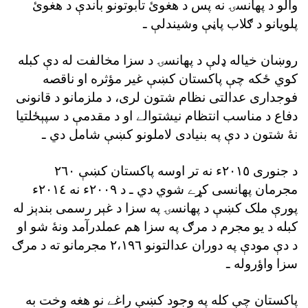
والو د پهانسۍ نه پس د هغوئ تابوتونو باندې د هغوئ
پلويانو د ګلاب پاڼې وشيندلې ـ
روښان خياله ډلې د پهانسۍ د سزا مخالفت له دې کبله
کوي ځکه چې پاکستان کښې غير مؤثره او ناقصه
فوجدارى عدالتى نظام شتون لرى، د ملزمانو د قانونى
دفاع د مناسب انتظام نيشتوالے او د مقدمې د سپېځلتيا
نۀ شتون د دې په بنيادى لاملونو کښې شامل دي ـ
د جنورى ٢٠١٥ء نه تر اوسه پاکستان کښې ٢٦٠
مجرمان پهانسى کړے شوي دي ـ د ٢٠٠٩ء نه ٢٠١٤ء
پورې ملک کښې د پهانسۍ په سزا د غېر رسمى بندېز له
کبله د يو مجرم د مرګ په سزا هم عملدرآمد ونۀ شو او
د دې مودې په دوران عدالتونو ٢،١٩٦ مجرمانو ته د مرګ
سزا واؤروله ـ
پاکستان چې کله په وجود کښې راغے نو هغه وخت به