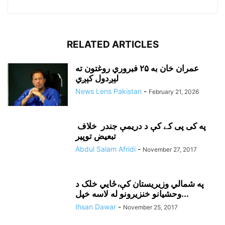
RELATED ARTICLES
عمران خان به ۲۵ فبروري روغتون ته
لېږدول کېږي
News Lens Pakistan
-
February 21, 2026
په کی پی کے کې د دريمې جندر خلاف
تبعيض توپير
Abdul Salam Afridi
-
November 27, 2017
په شمالي وزيريستان کې،ځايي خلک د
وحشيانو خنزيرونو له لاسه خپل...
Ihsan Dawar
-
November 25, 2017