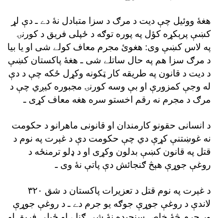
هغۀ ووئيل چې ديت د مرګ د سزا متبادل نۀ دے ـ دې لړ
کښې پرېکړه کؤل په پوره توګه د ځپلى فريق د کورنۍ
په لاس کښې وى: هغوئ مجرم معاف کولے شى او يا بيا
د مرګ سزا هم په حال ساتلے شى ـ هغۀ پاکستان کښې
د ديت د قانون په طريقه کار ټکونه وکړل ځکه چې د دې
له وجې کمزورې او بې وسه کورنۍ مجبوره کيږي چې د
مرګ د مجرم نه رقم اخستو سره هغه معاف کړى ـ
د انسانى حقونو کارمندان او قانونى ماهرانو د حکومت
نه غوښتنې کړې دي چې حکومت دې د غېرت په نوم د
قتل په قانون کښې بدلون وکړى او د ډلو ترمنځه د
روغې جوړې هېڅ ګنجائش دې پاتې نۀ وى ـ
د غېرت په نوم قتل د تعزيرات پاکستان د شق ٣٢٠
لاندې د روغې جوړې جوګه يو جرم دے ـ د روغې جوړې
وړ جرم څۀ خاص سنجيده نۀ شى ګڼلے او ځپلې فريق او