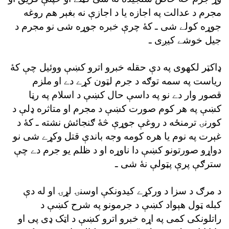
مجرم د عدالت په اجازه يا د اجازې نه بغېر هم روغه
جوړه کولے شى ـ کۀ چرې خبره جوړه شى نو مجرم د
جيل خوشے کيږى ـ
ډاکټر لکهوى په دې حقله خبرو اترو کښې ووئيل چې کۀ
رياست په سمه توګه د جرم لټون کړے دے او ملزم
قصور وار دے نو په داسې حال کښې د اسلام په رڼا
کښې په هر کوم صورت کښې د مجرم او متاثره ډلې د
کورنۍ ترمنځه د روغې جوړې څۀ ګنجائش نشته ـ کۀ د
غېرت په نوم يا هره کومه وجه باندې قتل وکړے شى نو
دواړو صورتونو کښې دا ناوړه او د ظلم يو جرم دے چې
سترګې پرې پټولې نۀ شى ـ
د مرګ د سزا د ورکړے کيدونکې اوسنۍ لړۍ او له دې
کبله ټول هېواد کښې د جرمونو په شرح کښې د
راتلونکى کمى په اړه خبرو اترو کښې د اټک ډى پى او