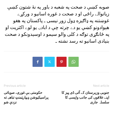
صوبه کښې د صحت په شعبه د باور په نۀ شتون کښې
زياتوالے راځى او د صحت د غوره اسانيو د ورکړے
غوښتنه په ډاګيزه ډول زور نيسى ـ پاکستان په هغو
هېوادونو کښې يو دے چرته چې د ابادۍ يو لوے اکثريت او
په ځانګړى توګه د کلى والو سيمو د اوسېدونکو د صحت
بنيادى اسانيو ته رسد نشته ـ
Previous article
Next article
جنوبی وزیرستان کے آئی ڈی پیز کا
حکومتى بې غورى، صوبائى
اپنے علاقوں کی جانب واپسی کا
پراسيکيوشن ډيپارټمنټ تباهۍ ته
سلسلہ جاری
نزدې شو