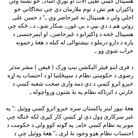
هسپتال کښې طبى آلات او نورې اسانۍ خو نشته ولې
ډاکټران هم تش د نوم ملازمان دي چې تنخاګانې خو
اخلي ولې د هسپتال نه غېرحاضر وي ـ” د حسن على
زوئي هم د دې بڼې د بې غورۍ ښکار شوے دے ځکه چې
هسپتال څخه د ډاکټرانو د غېرحاضرۍ او اېمرجنسى د
پاره د دارو درملو د نيشتوالى له کبله د هغۀ زخمونه
خراب شوي وو ـ
د فرى اېنډ فيئر الېکشن نېټ ورک ( فيفن ) مشر مدثر
رضوى د حکومتى نظام د سپېځلتيا او د احتساب په اړه
خبرو اترو کښې د دې ذمه وارى صحت شعبه کښې د
څارنې د اثرناکه نظام په نۀ شتون ورواچوله ـ
هغۀ نيوز لينز پاکستان سره خبرو اترو کښې ووئيل :” په
غېر سرکارى ډول دې لړ کښې کار کيږى لکه څنګه چې
مونږ په نظام کښې خامۍ په ګوته کوو ولې د حکومت د
احتساب نظام هډو وجود نۀ لرى ـ” هغۀ ووئيل چې د