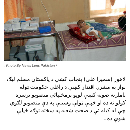
: Photo By News Lens Pakistan /
لاهور (سميرا على) پنجاب کښې د پاکستان مسلم ليګ
نواز په مشرۍ اقتدار کښې د راغلى حکومت ټوله
پاملرنه صوبه کښې لويو پرمختيائى منصوبو ترسره
کولو ته ده او خپلې ټولې وسيلې په دې منصوبو لګوي
چې له کبله ئې د صحت شعبه په سخته توګه ځپلې
شوې ده ـ