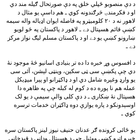
د دې منصوبو ځپلي خلق په دې صورتحال ګيله مند دي
او د فکرمندۍ څرګندونه کوي ـ هم داسې يو مثال د
لاهور نه د ٢٠ کلوميټرو په فاصله ايوان اډياله واله سيمه
کښې قائم هسپتال دے ـ لاهور د پاکستان په څو لويو
ښارونو کښې يو دے او د پاکستان مسلم ليګ نواز مرکز
دے ـ
د افسوس وړ خبره دا ده تر بنيادى اسانيو څۀ موجود نۀ
دي چې پکښې سى ټى سکين، وينټى لېشن، آئى سى
يو وارډ وغېره شامل دي او د ډاکټرانو او پېرا ميډيکل
عمله هم نا پوره ده د کوم له کبله چې په ظاهره دا
هسپتال نۀ ښکارى ـ د دې کلى والې سيمې د يو لک
اوسېدونکو د پاره يوازې دوه ډاکټران خدمات ترسره
کوي ـ
يو ځائى کرونده ګر عدنان حنيف نيوز لينز پاکستان سره
خبرو اترو کښې ووئيل چې د هسپتال ودانى د قېدخانې