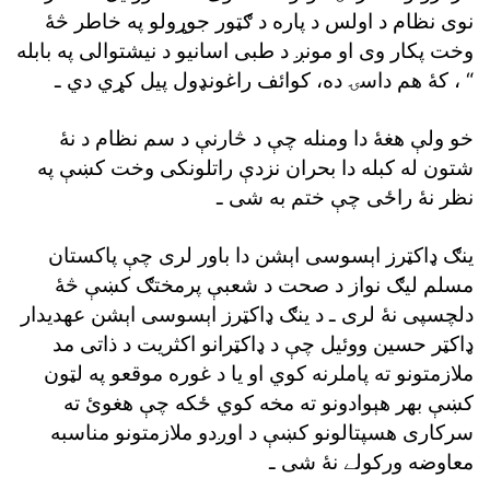
نوى نظام د اولس د پاره د ګټور جوړولو په خاطر څۀ
وخت پکار وى او مونږ د طبى اسانيو د نيشتوالى په بابله
، کۀ هم داسۍ ده، کوائف راغونډول پيل کړي دي ـ “
خو ولې هغۀ دا ومنله چې د څارنې د سم نظام د نۀ
شتون له کبله دا بحران نزدې راتلونکى وخت کښې په
نظر نۀ راځى چې ختم به شى ـ
ينګ ډاکټرز اېسوسى اېشن دا باور لرى چې پاکستان
مسلم ليګ نواز د صحت د شعبې پرمختګ کښې څۀ
دلچسپى نۀ لرى ـ د ينګ ډاکټرز اېسوسى اېشن عهديدار
ډاکټر حسين ووئيل چې د ډاکټرانو اکثريت د ذاتى مد
ملازمتونو ته پاملرنه کوي او يا د غوره موقعو په لټون
کښې بهر هېوادونو ته مخه کوي ځکه چې هغوئ ته
سرکارى هسپتالونو کښې د اوږدو ملازمتونو مناسبه
معاوضه ورکولے نۀ شى ـ