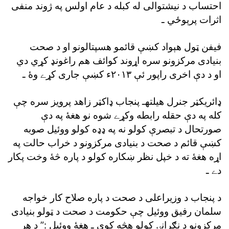
احتساب د نيشتوالى له کبله د عام اولس په ژوند منفى
اثرات پرېوځي ـ
فيفن ټول هېواد کښې قائمو هسپتالونو او د صحت
بنيادى مرکزونو سره اړوند کوائف هم راغونډ کړي دي
او د دې اخرى راپور ئې ٢٠١٣ء کښې جارى کړے وۀ ـ
ډائريکټر جنرل هيلتهـ پنجاب ډاکټر زاهد پرويز سره چې
کله په دې حقله رابطه وکړے شوه نو هغۀ په دې
صورتحال د تبصرې کولو نه په ډډه کولو ووئيل صوبه
کښې قائم د صحت د بنيادى مرکزونو د خراب حالت په
اړه هغۀ ته د خپل نظر ښکاره کولو د پاره څۀ وخت پکار
دے ـ
د پنجاب د وزيراعلى د صحت د پاره صلاح کار خواجه
سلمان رفيق ووئيل چې حکومت د صحت د ټولو بنيادى
مرکزونو د نګرانۍ کولو هڅه کوى ـ هغۀ ووئيل :” د هر