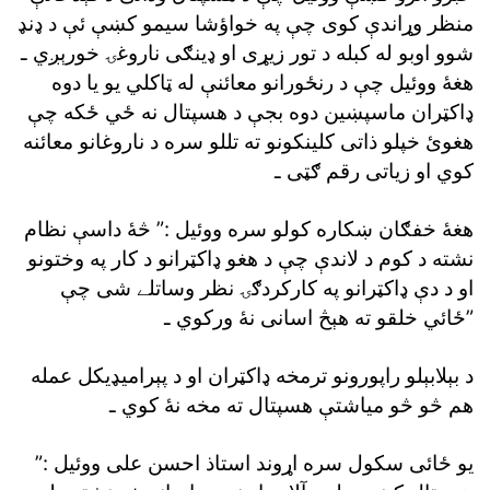
منظر وړاندې کوى چې په خواؤشا سيمو کښې ئې د ډنډ
شوو اوبو له کبله د تور زيړى او ډينګى ناروغۍ خورېږي ـ
هغۀ ووئيل چې د رنځورانو معائنې له ټاکلي يو يا دوه
ډاکټران ماسپښين دوه بجې د هسپتال نه ځي ځکه چې
هغوئ خپلو ذاتى کلينکونو ته تللو سره د ناروغانو معائنه
کوي او زياتى رقم ګټى ـ
هغۀ خفګان ښکاره کولو سره ووئيل :” څۀ داسې نظام
نشته د کوم د لاندې چې د هغو ډاکټرانو د کار په وختونو
او د دې ډاکټرانو په کارکردګۍ نظر وساتلے شى چې
ځائي خلقو ته هېڅ اسانى نۀ ورکوي ـ”
د بېلابېلو راپورونو ترمخه ډاکټران او د پېراميډيکل عمله
هم څو څو مياشتې هسپتال ته مخه نۀ کوي ـ
يو ځائى سکول سره اړوند استاذ احسن على ووئيل :”