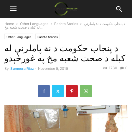
د پنجاب حکومت د نۀ پاملرنې
Pashto Stories
Other Languages
Home
له کبله د صحت شعبه مخ...
Other Languages
Pashto Stories
د پنجاب حکومت د نۀ پاملرنې له
کبله د صحت شعبه مخ په غورځېدو
1730
0
By
Sumeera Riaz
-
November 5, 2015