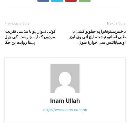
Previous article
Next article
د خيبرپښتونخوا په جيلونو کښې د
کوئی تہوار ہو یا مذہبی تقریب‘
طبى اسانيو نيشت، ايچ آئى وى ايډز
مردوں کے لیے چارسدہ کی چپل
او هيپاټائټس سى خوارۀ شول
پہننا روایت بن چکا
Inam Ullah
http://www.crss.com.pk