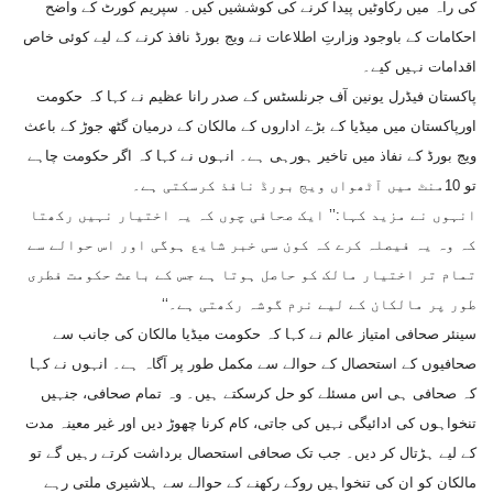
کی راہ میں رکاوٹیں پیدا کرنے کی کوششیں کیں۔ سپریم کورٹ کے واضح
احکامات کے باوجود وزارتِ اطلاعات نے ویج بورڈ نافذ کرنے کے لیے کوئی خاص
اقدامات نہیں کیے۔
پاکستان فیڈرل یونین آف جرنلسٹس کے صدر رانا عظیم نے کہا کہ حکومت
اورپاکستان میں میڈیا کے بڑے اداروں کے مالکان کے درمیان گٹھ جوڑ کے باعث
ویج بورڈ کے نفاذ میں تاخیر ہورہی ہے۔ انہوں نے کہا کہ اگر حکومت چاہے
تو 10منٹ میں آٹھواں ویج بورڈ نافذ کرسکتی ہے۔
انہوں نے مزید کہا:’’ ایک صحافی چوں کہ یہ اختیار نہیں رکھتا
کہ وہ یہ فیصلہ کرے کہ کون سی خبر شایع ہوگی اور اس حوالے سے
تمام تر اختیار مالک کو حاصل ہوتا ہے جس کے باعث حکومت فطری
طور پر مالکان کے لیے نرم گوشہ رکھتی ہے۔‘‘
سینئر صحافی امتیاز عالم نے کہا کہ حکومت میڈیا مالکان کی جانب سے
صحافیوں کے استحصال کے حوالے سے مکمل طور پر آگاہ ہے۔ انہوں نے کہا
کہ صحافی ہی اس مسئلے کو حل کرسکتے ہیں۔ وہ تمام صحافی، جنہیں
تنخواہوں کی ادائیگی نہیں کی جاتی، کام کرنا چھوڑ دیں اور غیر معینہ مدت
کے لیے ہڑتال کر دیں۔ جب تک صحافی استحصال برداشت کرتے رہیں گے تو
مالکان کو ان کی تنخواہیں روکے رکھنے کے حوالے سے ہلاشیری ملتی رہے