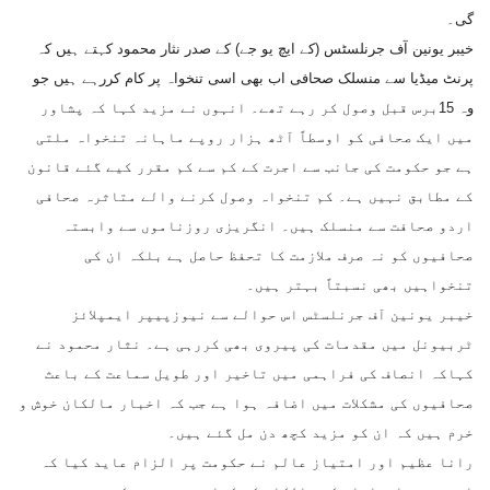
گی۔
خیبر یونین آف جرنلسٹس (کے ایچ یو جے) کے صدر نثار محمود کہتے ہیں کہ
پرنٹ میڈیا سے منسلک صحافی اب بھی اسی تنخواہ پر کام کررہے ہیں جو
وہ 15برس قبل وصول کر رہے تھے۔ انہوں نے مزید کہا کہ پشاور
میں ایک صحافی کو اوسطاً آٹھ ہزار روپے ماہانہ تنخواہ ملتی
ہے جو حکومت کی جانب سے اجرت کے کم سے کم مقرر کیے گئے قانون
کے مطابق نہیں ہے۔ کم تنخواہ وصول کرنے والے متاثرہ صحافی
اردو صحافت سے منسلک ہیں۔ انگریزی روزناموں سے وابستہ
صحافیوں کو نہ صرف ملازمت کا تحفظ حاصل ہے بلکہ ان کی
تنخواہیں بھی نسبتاً بہتر ہیں۔
خیبر یونین آف جرنلسٹس اس حوالے سے نیوزپیپر ایمپلائز
ٹربیونل میں مقدمات کی پیروی بھی کررہی ہے۔ نثار محمود نے
کہاکہ انصاف کی فراہمی میں تاخیر اور طویل سماعت کے باعث
صحافیوں کی مشکلات میں اضافہ ہوا ہے جب کہ اخبار مالکان خوش و
خرم ہیں کہ ان کو مزید کچھ دن مل گئے ہیں۔
رانا عظیم اور امتیاز عالم نے حکومت پر الزام عاید کیا کہ