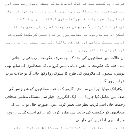
کرتے ۔ وہ کہتے ہیں کہ لوگ اب صحافت کا پیشہ چھوڑ رہے ہیں اور
سماجی شعبوں سے منسلک ہو رہے ہیں۔ انہوں نے مزید کہا کہ ایک
ایسا پیشہ جو ریاست کا چوتھا ستون کہلاتا ہے‘ واچ ڈاگ کا
کردار ادا کرتا ہے‘ عوام کی معلومات تک رسائی ممکن بناتا ہے
لیکن اس کے باوجود یہ مناسب طور پر کام نہیں کرسکتا کیوں کہ
اس سے منسلک صحافی اور کارکن مالکان کے غیر پیشہ ورانہ رویے
اور کرپشن کا شکار ہورہے ہیں۔
ان حالات میں صحافیوں کی مدد کے لیے صرف حکومت ہی باقی رہ جاتی
ہے۔ جب تک حکومت یہ یقین دہانی نہیں کرواتی کہ صحافیوں کے ساتھ بھی
دوسرے شعبوں کے ملازمین کی طرح کا سلوک روا رکھا جائے گا تو حالات مزید
خراب ہوں گے۔
الیکٹرانک میڈیا اور اس سے جڑے گلیمر کے باعث صحافیوں کو شوبزنس کی
صف میں شامل کیا جارہا ہے۔ ایک انگریزی اخبار سے منسلک مقامی صحافی
رحمت خان اسے فریبِ نظر سے تعبیر کرتے ہیں۔ صورتِ حال تو یہ ہے کہ
صحافیوں کو حکومت کی جانب سے مقرر کردہ کم از کم اجرت 12ہزار روپے
ماہانہ بھی ادا نہیں کی جارہی۔
انہوں نے نیوز لینز پاکستان سے تاسف کا اظہار کرتے ہوئے