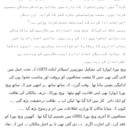
کہا:’’ میَں اپنی تنخواہ کے بارے میں بتاتے ہوئے شرمندگی محسوس
کرتا ہوں۔ مجھے یوٹیلیٹی بلز، گھر کا کرایہ اور دیگر
اخراجات ادا کرنے کے لیے سخت محنت کرنا پڑتی ہے۔‘‘
وسیم خٹک نے کہاکہ صرف چند اخبارات ہی ملازمین کو باقاعدگی
سے مناسب تنخواہیں ادا کر رہے ہیں۔ عالمی اخبارات یا خبر
رساں اداروں کا ریکارڈ اس حوالے سے بہترین ہے۔ انہوں نے کہا
کہ میڈیا کے دیگر تمام ادارے اپنے ملازمین کو سِرے سے ہی
نظرانداز کر رہے ہیں۔
ویج بورڈ ایوارڈ کی تشکیل نیوزپیپرز ایمپلائز ایکٹ 1973ء کے تحت عمل میں
لائی گئی تھی جس کا مقصد صحافیوں کو بروقت اور مناسب تنخواہوں کی
ادائیگی یقینی بنانا تھا۔ وقت گزرنے کے ساتھ ساتھ ہر اچھی چیز کے ساتھ ویج
بورڈ ایوارڈ بھی اپنی افادیت کھو بیٹھا۔ ویج بورڈکے ذریعے مالکان کی طاقت
کو ایک دائرہ کار میں لایا گیا تھا‘ لیکن اب یہ طاقت درحقیقت بڑھ گئی ہے
کیوں کہ میڈیا ماکان کا وزارتِ اطلاعات میں اثر و رسوخ بڑھ گیا ہے۔
صحافیوں کا آخری ویج بورڈ 2001ء میں تقسیم کیا گیا تھا۔ آٹھویں ویج بورڈ کو
نافذ کرنے کی اجازت اگرچہ دے دی گئی تھی تاہم اخبار مالکان نے اس کے نفاذ