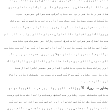
کے لیے ضروری ہے کہ تنخواہوں میں مستقل طور پر اضافہ ہوتا
رہے تاکہ ایک صحافی یہ محسوس کرے کہ وہ ایک ایسے ادارے میں
کام کر رہایا کر رہی ہے جہاں ترقی کے مواقع موجود ہیں۔
پاکستان میں میڈیا کے بہت سے اداروں نے صحافیوں کو بروقت
مناسب تنخواہیں ادا نہ کرنا وطیرہ بنا لیا ہے جس کے باعث
رپورٹنگ اور اخبارات کا ادارتی معیار متاثر ہوا ہے۔ تاہم اس
سے مالکان کو کوئی خاص فرق نہیں پڑتا جو حکومت کی مناسب
نگرانی یاشایع کیے جانے والے ادارتی مواد کے حوالے سے مناسب
میکانزم کے بغیر اپنے ادارے چلا رہے ہیں۔ حقیقت تو یہ ہے کہ
اگر عمومی تناظر میں دیکھا جائے تو پاکستان میں الیکٹرانک
اور پرنٹ میڈیامیں صحافتی اقدار کو یکسر نظرانداز کیا
جارہا ہے۔ پشاور کی طرح کے شہروں میں یہ حقیقت زیادہ واضح
اور تکلیف دہ ہے۔
پشاور سے روزانہ 25روزنامے شایع ہوتے ہیں جن سے تقریبا دو سو
صحافی منسلک ہیں۔ پشاور سے تعلق رکھنے والے ایک صحافی وسیم
خٹک کے مطابق ناکافی تنخواہ اور ترقی کے مواقع نہ ہونے کے
باعث پشاور کے صحافی پیشہ ورانہ طور پر دلجمعی سے کام نہیں