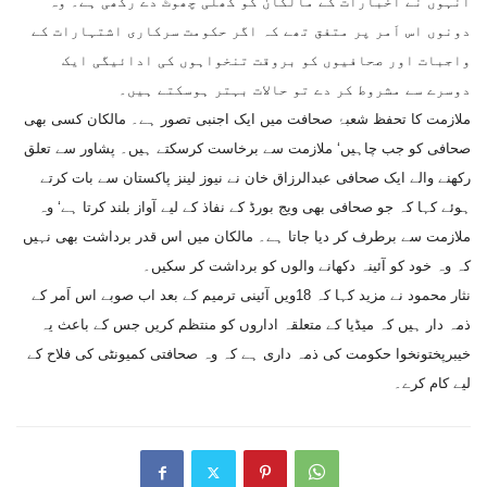
انہوں نے اخبارات کے مالکان کو کھلی چھوٹ دے رکھی ہے۔ وہ
دونوں اس اَمر پر متفق تھے کہ اگر حکومت سرکاری اشتہارات کے
واجبات اور صحافیوں کو بروقت تنخواہوں کی ادائیگی ایک
دوسرے سے مشروط کر دے تو حالات بہتر ہوسکتے ہیں۔
ملازمت کا تحفظ شعبۂ صحافت میں ایک اجنبی تصور ہے۔ مالکان کسی بھی
صحافی کو جب چاہیں‘ ملازمت سے برخاست کرسکتے ہیں۔ پشاور سے تعلق
رکھنے والے ایک صحافی عبدالرزاق خان نے نیوز لینز پاکستان سے بات کرتے
ہوئے کہا کہ جو صحافی بھی ویج بورڈ کے نفاذ کے لیے آواز بلند کرتا ہے‘ وہ
ملازمت سے برطرف کر دیا جاتا ہے۔ مالکان میں اس قدر برداشت بھی نہیں
کہ وہ خود کو آئینہ دکھانے والوں کو برداشت کر سکیں۔
نثار محمود نے مزید کہا کہ 18ویں آئینی ترمیم کے بعد اب صوبے اس اَمر کے
ذمہ دار ہیں کہ میڈیا کے متعلقہ اداروں کو منتظم کریں جس کے باعث یہ
خیبرپختونخوا حکومت کی ذمہ داری ہے کہ وہ صحافتی کمیونٹی کی فلاح کے
لیے کام کرے۔