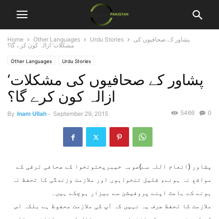
پشاور کے صحافیوں کی
Urdu Stories
Other Languages
Home
مشکلات‘ ازالہ کون کرے گا؟
Other Languages
Urdu Stories
پشاور کے صحافیوں کی مشکلات‘
ازالہ کون کرے گا؟
5466
0
By
Inam Ullah
-
September 29, 2015
پشاور (انعام اللہ سے)صوبہ خیبرپختونخوا کے صحافی ترقی کے
مواقع نہ ہونے، قلیل تنخواہوں اور ملازمت وزندگی کا تحفظ نہ
ہونے کے باعث اپنے پروفیشن سے بیزار ہوچکے ہیں۔
ملازمت کا تحفظ صرف یہ نہیں کہ آپ کی ملازمت محفوظ ہے بلکہ اس