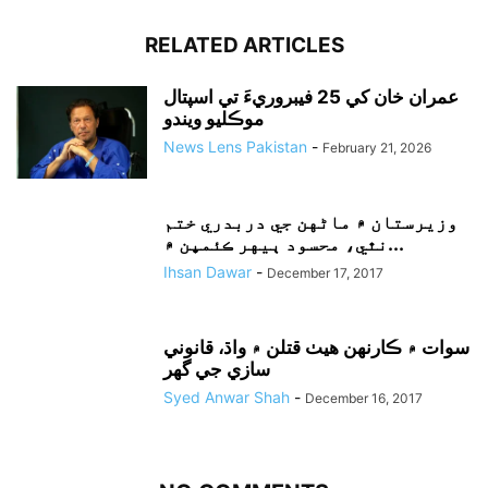
RELATED ARTICLES
عمران خان کي 25 فيبروريءَ تي اسپتال
موڪليو ويندو
News Lens Pakistan
-
February 21, 2026
وزيرستان ۾ ماڻهن جي دربدري ختم
نٿي، محسود ٻيهر ڪئمپن ۾...
Ihsan Dawar
-
December 17, 2017
سوات ۾ ڪارنهن هيٺ قتلن ۾ واڌ، قانوني
سازي جي گهر
Syed Anwar Shah
-
December 16, 2017