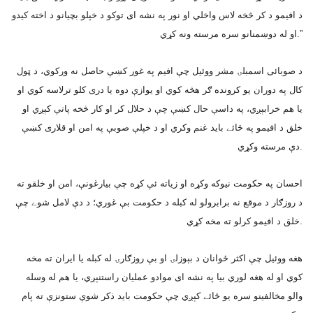
د افيمو د کر څخه لاس واخلي او نور په نشه اى توکو د خپلو بچيانو د اخته کيدو
او له دوښمنانو سره مرسته ونه کړي.”
د صوبائى اسمبلۍ مشر ووئيل چې افيم په غور کښې حاصل نه ورکوي، د ټول
کال په دوران يو کرونده ګر هڅه کوي او يوازې دوه يا درى کلو ترلاسه کوي او
يا هم خرابېږي، په داسې حال کښې چې د حلال کر او کار څخه پاتې کېږي او
خلق د افيمو په ځائے بايد غنم وکري او د خپلې صوبې په امن او قلارى کښې
دې مرسته وکړي.
احسان په حکومت نيوکه وکړه او زياته ئې کړه چې بيارغونې، امن او خلقو ته
د روزګار د موقع نه برابرولو له کبله د حکومت بې غوري؛ د دې لامل شوے چې
خلق د افيمو کرلو ته مخه کړي.
هغه ووئيل چې اکثر ځوانان د بېوزلۍ او بې روزګارۍ له کبله يا ايران ته مخه
کوي او له هغه لوري بيا په نشه اى موادو عمليان راستنېږي، يا هم له وسله
والو مخالفينو سره يو ځائے کېږي چې حکومت بايد ذکر شوې ستونزې ته پام