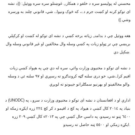
محسني له پوليسو سره د خلقو د همکارۍ غوښتلو سره سره ووئيل: ((د نشه
اى توکو کرنه او کښت جرم دے، که څوک ونيولے شي، قانوني چلند به ورسره
وشي.))
هغه ووئيل چې د بدامنۍ زياته برخه کښې د نشه اى توکو له کښت او کرکېلې
بريښي چې تر ټولو زيات په کښې وسله وال مخالفين او غير قانوني وسله وال
ښکېل دي.
د نشه اى توکو د مخنيوى وزارت وائي، سره له دې چې په هېواد کښې زيات
افيم کرلےشي، خو درى سلنه ګټه کروندګرو ته رسېږي او ٩٧ سلنه ئې د وسله
والو مخالفينو او بهرنيو سمګلرانو جېبونو ته لوېږي.
د (UNODC) ادارې او د افغانستان د نشه اى توکو د مخنيوى وزارت د سروے په
بنياد په ٢٠١٤ کال کښې د هېواد په کچ د افيمو د کر کچ ٢٢٤ زره ايکړه زمکه او
٦٤٠٠ ټنو ته رسيدو، په داسې حال کښې چې په ٢٠١٣ء کال کښې ٢٠٩ زره
ايکړه زمکې او ٥٥٠٠ ټنه حاصل ته رسيدو.