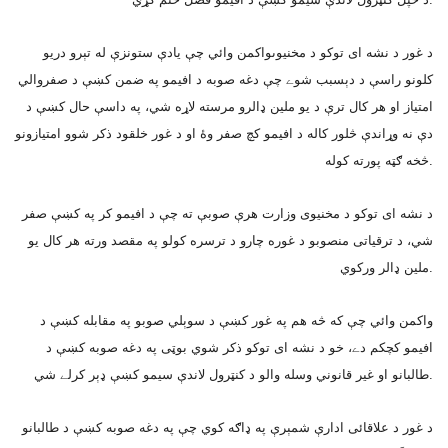
د غور د نشه اى توکو د مخنيوىواکمن وائي چې يادې ستونزې له تېرو دريو
کلونو راسې د دېسبب شوے چې دغه صوبه د افيمو په ضمن کښې د صفروالي
امتياز او هر کال ترې د يو ملين ډالرو مرسته لاړه شي، په داسې حال کښې د
دې نه وړاندې څلور کاله د افيمو کچ صفر وۀ او د غور خلقود ذکر شوو امتيازونو
څخه ګټه پورته کوله.
د نشه اى توکو د مخنيوى وزارت هرې صوبې ته چې د افيمو کر په کښې صفر
شي، د ترقياتى منصوبو د غوره چارو د ترسره کولو په مقصد ورته هر کال يو
ملين ډالر ورکوي.
واکمن وائي چې که څه هم په غور کښې د سوېلي صوبو په مقابله کښې د
افيمو کچکم دے، خو د نشه اى توکو ذکر شوي بوټى په دغه صوبه کښې د
طالبانو او غير قانوني وسله والو د کنټرول لاندې سيمو کښې ډېر کرلے شي.
د غور د علاقائى ادارې شمېرې په ډاګه کوي چې په دغه صوبه کښې د طالبانو