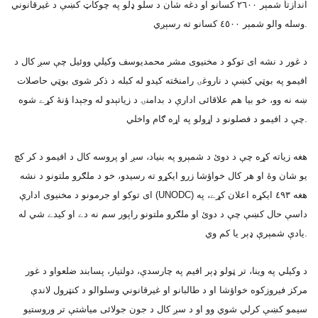
اندازتاَ شمېر ٢٦٠٠ کسانو او دغه شان د سلو ډلو په چوکاټ کښې د غيرقانوني
وسله والو شمېر ٤٥٠٠ کسانو ته رسېږي.
د غور د نشه اى توکو د مخنيوى مشر محمديوسف وکيلي ووئيل چې سږ کال د
افيمو په بوټي کښې د ناروغۍ رامنځته کيدو له کبله د ذکر شوى بوټي حاصلات
ښه نه وو، خو بيا هم علاقائى ادارې د بدامنۍ د زياتېدو له وجېدا ؤنۀ کړے شوه
چې د افيمو د فصلونو د اړولو په اړه ګام واخلي.
هغه زياته کړه چې د دوئ د شمېرو په بنياد، سږ او پروسه کال د افيمو د کر کچ
يو شان وۀ او هر کال خواؤشا زرو ايکړو ته رسيدو، خو د ملګرو ملتونو د نشه
اى توکو او جرمونو د مخنيوى ادارې (UNODC) هغه ٤٩٣ ايکړه اعلان کړے، په
داسې حال کښې چې د دوئ او ملګرو ملتونو راپور سم نه دے او کيدے شي له
يادې شمېرې ډېر يا کم وي.
د وکيلي په وينا، تر ټولو ډېر افيم په چارسدې، دولتيار، پسابند ضلعواو د غور
مرکز فيروزکوه خواؤشا او د طالبانو او غيرقانوني وسلوالو د کنټرول لاندې
سيمو کښې کرلي شوي وو او د سږ کال د جون جولائى مياشتې تر وروستيو