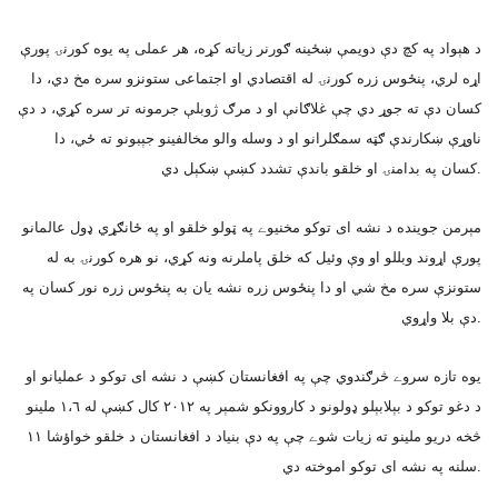
د هېواد په کچ دې دويمې ښځينه ګورنر زياته کړه، هر عملى په يوه کورنۍ پورې
اړه لري، پنځوس زره کورنۍ له اقتصادي او اجتماعى ستونزو سره مخ دي، دا
کسان دې ته جوړ دي چې غلاګانې او د مرګ ژوبلې جرمونه تر سره کړي، د دې
ناوړې ښکارندې ګټه سمګلرانو او د وسله والو مخالفينو جېبونو ته ځي، دا
کسان په بدامنۍ او خلقو باندې تشدد کښې ښکېل دي.
مېرمن جوينده د نشه اى توکو مخنيوے په ټولو خلقو او په ځانګړي ډول عالمانو
پورې اړوند وبللو او وې وئيل که خلق پاملرنه ونه کړي، نو هره کورنۍ به له
ستونزې سره مخ شي او دا پنځوس زره نشه يان به پنځوس زره نور کسان په
دې بلا واړوي.
يوه تازه سروے څرګندوي چې په افغانستان کښې د نشه اى توکو د عمليانو او
د دغو توکو د بېلابېلو ډولونو د کاروونکو شمېر په ٢٠١٢ کال کښې له ١،٦ ملينو
څخه دريو ملينو ته زيات شوے چې په دې بنياد د افغانستان د خلقو خواؤشا ١١
سلنه په نشه اى توکو اموخته دي.