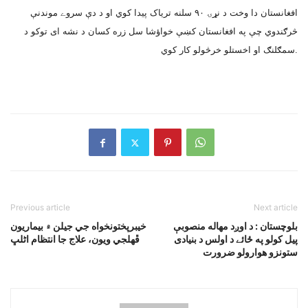
افغانستان دا وخت د نړۍ ٩٠ سلنه ترياک پيدا کوي او د دې سروے موندنې
څرګندوي چې په افغانستان کښې خواؤشا سل زره کسان د نشه اى توکو د
سمګلنګ او اخستلو خرڅولو کار کوي.
Previous article
Next article
بلوچستان : د اوږد مهاله منصوبې
خيبرپختونخواه جي جيلن ۾ بيماريون
پيل کولو په ځائے د اولس د بنيادى
ڦهلجي ويون، علاج جا انتظام اڻلڀ
ستونزو هوارولو ضرورت