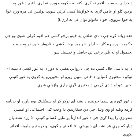
د خرابۍ په سبب افيم نه کري، کنه له حکومت وېره نه لري، افيم د غور په
نزدې کلو او عامې لارې په خواؤشا کښې کرلي شوي، پوليس ئې هره ورځ خوا
په خوا تېرېږي، خو د ماتولو توان ئې نه لري.))
هغه زياته کړه چې د دې ضلعې په ځينو برخو کښې هم افيم کرلي شوي وو چې
حکومت ورسره کار نه لرلو، خو يوه برخه کښې د ناروغۍ خورېدو په سبب
ختمول او له بلې برخې ئې حاصل واخيستل شو.
دا په داسې حال کښې ده چې د روانې هفتې په دوران په غور کښې د نشه اى
توکو د مخنيوى کمپاين د ځائي سپين ږيرو او مخوريزو په ګډون په غور کښې
جوړ شو او د دې کړمې د مخنيوى لارې چارې ولټولې شوې.
د غور ګورنرې سيما جوينده د نشه اى توکو کر او سمګلنګ يوه ناوړه او بدنامه
کړمه وبلله او وې وئيل چې دې ښکارندې دا وخت ګڼې اجتماعى او امنيتي
ستونزې را پيدا کړې چې د غور اندازتاَ يو ملين کسانو کښې ٥٠ زره نشه يان
دياو که چرې هر نشه اى د ورځې ٥٠ افغانۍ ولګوي، نو دوه نيم مليونه افغانۍ
کېږي.