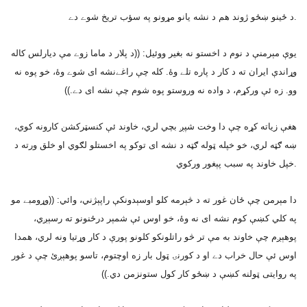
د ځينو ښځو ژوند هم د نشه يانو مړونو په سؤب تريخ شوے دے.
يوې مېرمنې د نوم د اخستو نه بغير ووئيل: ((د پلار د ماما زوے مې ديارلس کاله
وړاندې ايران ته د کار د پاره تلے وۀ. کله چې راغےنشه اى شوے وۀ، خو پوه نه
وو. زه ئې ورکړم، د واده نه وروستو پوه شوم چې نشه اى دے.))
هغې زياته کړه چې دا وخت شپږ بچي لري، خاوند ئې کنسټرکشن کارونه کوي،
ښه ګټه لري، خو خپله ټوله ګټه د نشه اى توکو په اخستلو لګوي او خلق ورته د
خپل خاوند په سبب پېغور ورکوي.
دا مېرمن چې ځان غور ته د څېرمه کلو اوسېدونکې راپېژني، وائي: ((وړومبے مو
په کلي کښې کوم نشه اى نه وۀ، خو اوس ئې شمېر درځنونو ته رسېږي،
پوهېږم چې خاوند به مې تر څو راتلونکو کلونو پورې د کار وړتيا ونه لري، همدا
اوس ئې حال خراب دے او د کورنۍ ټول بار زه اوچتوم، تاسو پوهېږئ چې د غور
په روايتى ټولنه کښې د ښځو کار کول ستونزمن دي.))