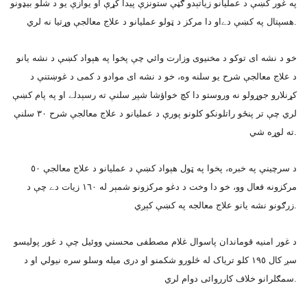
په غور کښې د عمليانو زياتېدو ګڼې ستونزې پيدا کړې او يوازې يو د شلو بيډونو
هسپتال په کښې دےاو دا مرکز د ټولو عمليانو د علاج معالجې وړتيا نه لري.
خو د نشه اى توکو د مخنيوى وزارت وائي چې پخوا په هېواد کښې د نشه يانو
د علاج معالجې شرح يو سلنه وه، خو د نشه اى موادو د کمى د غوښتنې د
کړنلارو جوړولو نه وروستو دا کچ خواؤشا شپږ سلنې ته رسېدلے او په پام کښې
لري چې تر پنځو راتلونکو کلونو پورې د عمليانو د علاج معالجې شرح ٣٠ سلنې
ته لوړه شي.
د سرچينې په خبره، پخوا په ټول هېواد کښې د عمليانو د علاج معالجې ٥٠
مرکزونه فعال وو، خو دا وخت د دغو مرکزونو شمېر له ١٦٠ زيات دے چې د
زرګونو نشه يانو علاج معالجه په کښې کېږي.
د غور امنيه قوماندان پاسوال غلام مصطفى محسني ووئيل چې د غور پوليسو
سږ کال ١٩٥ کلو ترياک له څلورو شکمنو او درى ميله وسلو سره نيولي او د
سمګلرانو خلاف کارروائى دوام لري.