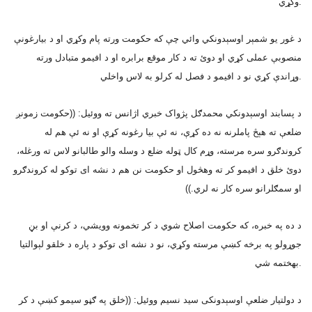
وکړي.
د غور يو شمېر اوسېدونکي وائي چې که حکومت ورته پام وکړي او د بيارغونې
منصوبې عملى کړي او دوئ ته د کار موقع برابره او د افيمو متبادل ورته
وړاندې کړي نو د افيمو د فصل له کرلو به لاس واخلي.
د پسابند اوسېدونکي محمدګل پژواک خبري اژانس ته ووئيل: ((حکومت زمونږ
ضلعې ته هېڅ پاملرنه نه ده کړې، نه ئې بيا رغونه کړې او نه ئې هم له
کروندګرو سره مرسته، وړم کال ټوله ضلع د وسله والو طالبانو لاس ته ورغله،
دوئ خلق د افيمو کر ته وهڅول او حکومت نن هم د نشه اى توکو له کروندګرو
او سمګلرانو سره کار نه لري.))
د ده په خبره، که حکومت اصلاح شوي د کر تخمونه وويشي، د کرنې او بڼ
جوړولو په برخه کښې مرسته وکړي، نو د نشه اى توکو د پاره د خلقو لېوالتيا
بهختمه شي.
د دولتيار ضلعې اوسېدونکى سيد نسيم ووئيل: ((خلق په ګڼو سيمو کښې د کر