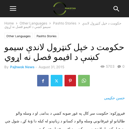
حکومت د خپل کنټرول لاندې
Pashto Stories
Other Languages
Home
سيمو کښې د افيمو فصل نه اړوي
Other Languages
Pashto Stories
حکومت د خپل کنټرول لاندې سيمو
کښې د افيمو فصل نه اړوي
5703
0
By
Pajhwok News
-
August 31, 2015
حسن حکيمى
فيروزکوه: حکومت سږ کال په غور صوبه کښې د بدامنۍ او د وسله والو
طالبانو او غيرقانوني وسله والو د کسانو د زياتېدو له کبله دا ؤنۀ کړے شول چې
د خپل کنټرول لاندې سيمو کښې د افيمو فصل ختم کړي.