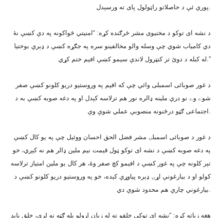
پورې ئې د حاصلاتو راټولول پاى ته ورسېدل.
د نشه اى توکو د مخنيوى مشر څرګنده کړه: “امنيتي ځواکونه په دې کښې نۀ
دي کامياب شوي چې وسله والو مخالفينو سره په جګړه کښې د ډېرې بوختيا
له کبله د دوئ تر کنټرول لاندې سيمو کښې افيم ختم کړي.”
د غور صوبائى اسمبلى وائي چې که افيم په وروستيو دريو کلونو کښې صفر
شوے وے نو درې ملينه ډالره نور هم ترلاسه کېدل او په دغه صوبه کښې به د
اجتماعى ګټو درځنونه منصوبې عملي شوې وې.
د غور د صوبائى اسمبلۍ مشر فضل الحق احسان ووئيل چې په يو کال کښې
په دغه صوبه کښې د نشه اى توکو ټول قيمت نيم ملين ډالر هم نه کېږي، خو
تېر کلونه چې په غور کښې د افيمو کچ صفر وۀ، هر کال يو ملين امتياز ترلاسه
کولو او د بيارغونې لړۍ ډېره پياوړې کېده، خو په وروستيو دريو کلونو کښې د
بيارغونې چارې هم محدود شوې دي.
هغه زياته کړه: “نشه اى توکي خلقو ته له زيان اړولو بله ګټه نه لري، خلق بايد