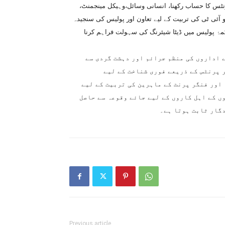
نٹس کا حساب رکھنا، انسانی وسائل،وہیکل مینجمنٹ،
 آئی ٹی کی تربیت کے لیے تعاون اور پولیس کی سنجیدہ
کمۂ پولیس میں ڈیٹا شیئرنگ کی سہولت فراہم کرنا
 اداروں کی منظم جرائم اور دہشت گردی سے
 پرنٹس کے ذریعے فوری شناخت کے لیے
اور فنگر پرنٹ کے ماہرین کی تربیت کے لیے
ں کے اہل کاروں کے لیے جائے وقوعہ سے حاصل
دگار ثابت ہوتا ہے۔
Previous article