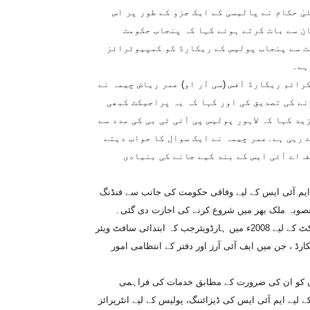
ٰ حکام نے پالیسی کے ایک جزو کے طور پر اس
ن سے بات کرتے ہوئے کہا کہ پنجاب حکومت
ت سے پنجاب پولیس کے ریکارڈ کو کمپیوٹرائز
ہے۔
کرائم ریکارڈ آفس (سی آر او) عمر ریاض چیمہ نے
نے کی تصدیق کی اور کہا کہ یہ پراجیکٹ کبھی
ید کہا کہ لاہور پولیس پی آئی ٹی بی کی مدد سے
 رہی ہے۔عمر چیمہ نے ایک سوال کا جواب دیتے
ف اے آئی ایس کے بند کیے جانے کی بنیادی
و ایم آئی ایس کے لیے وفاقی حکومت کی جانب سے فنڈنگ
رب اور 40کروڑ کی لاگت سے یہ منصوبہ ملک بھر میں شروع کرنے کی اجازت دی گئی۔
نیشنل پولیس بیورو نے اس پراجیکٹ پر عملدرآمد کروانا تھا۔ اس پراجیکٹ کے لیے 2008ء میں ہارڈویئرجب کہ ابتدائی سافٹ ویئر
 ریکارڈ ، جن میں ایف آئی آرز اور دفتر کے انتظامی امور
وں کو ان کی ضرورت کے مطابق خدمات کی فراہمی
یے ایم آئی ایس کی ڈیزائننگ، پولیس کے لیے انٹرپرائز