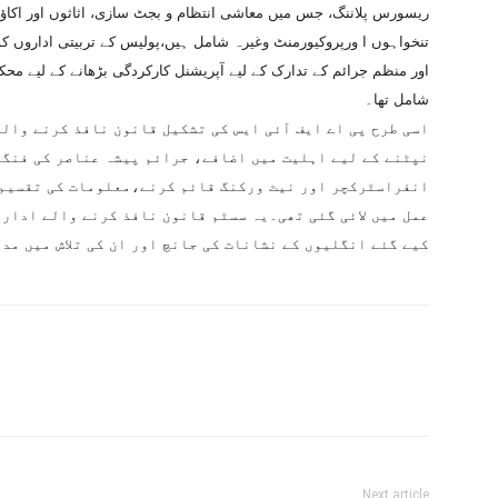
ریسورس پلاننگ، جس میں معاشی انتظام و بجٹ سازی، اثاثوں اور اکاؤ
تنخواہوں ا ورپروکیورمنٹ وغیرہ شامل ہیں،پولیس کے تربیتی اداروں کو
اور منظم جرائم کے تدارک کے لیے آپریشنل کارکردگی بڑھانے کے لیے مح
شامل تھا۔
اسی طرح پی اے ایف آئی ایس کی تشکیل قانون نافذ کرنے والے
نپٹنے کے لیے اہلیت میں اضافے، جرائم پیشہ عناصر کی فنگر
انفراسٹرکچر اور نیٹ ورکنگ قائم کرنے،معلومات کی تقسیم 
عمل میں لائی گئی تھی۔یہ سسٹم قانون نافذ کرنے والے ادارو
کیے گئے انگلیوں کے نشانات کی جانچ اور ان کی تلاش میں مد
Next article