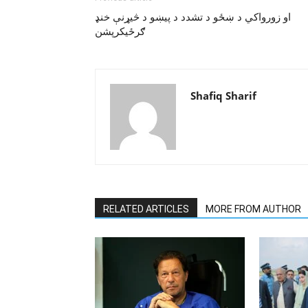
او زورواکي د ښځو د تشدد د پيښو د څيړنې خنډ
ګرځيکرپشن
Shafiq Sharif
RELATED ARTICLES
MORE FROM AUTHOR