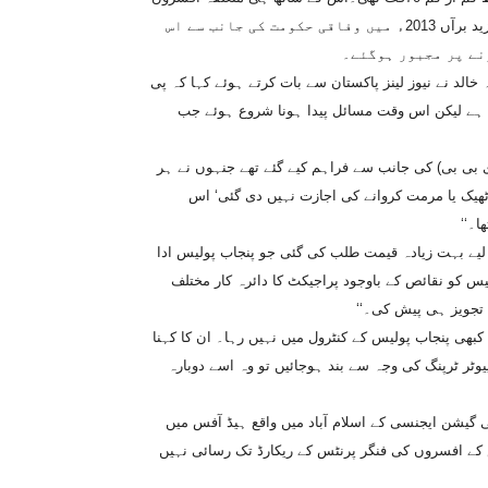
کی غفلت کے باعث کمپوٹرز، فیکس مشینیں اور پرنٹرز خراب ہوگئے۔ مزید برآں 2013ء میں وفاقی حکومت کی جانب سے اس
نے پر مجبور ہوگئے۔
 خالد نے نیوز لینز پاکستان سے بات کرتے ہوئے کہا کہ پی
ا ہے لیکن اس وقت مسائل پیدا ہونا شروع ہوئے جب
(ڈی بی بی) کی جانب سے فراہم کیے گئے تھے جنہوں نے ہر
ٹھیک یا مرمت کروانے کی اجازت نہیں دی گئی‘ اس
ا۔‘‘
لیے بہت زیادہ قیمت طلب کی گئی جو پنجاب پولیس ادا
لیس کو نقائص کے باوجود پراجیکٹ کا دائرہ کار مختلف
 تجویز ہی پیش کی۔‘‘
کبھی پنجاب پولیس کے کنٹرول میں نہیں رہا۔ ان کا کہنا
وٹر ٹرپنگ کی وجہ سے بند ہوجائیں تو وہ اسے دوبارہ
ٹی گیشن ایجنسی کے اسلام آباد میں واقع ہیڈ آفس میں
س کے افسروں کی فنگر پرنٹس کے ریکارڈ تک رسائی نہیں