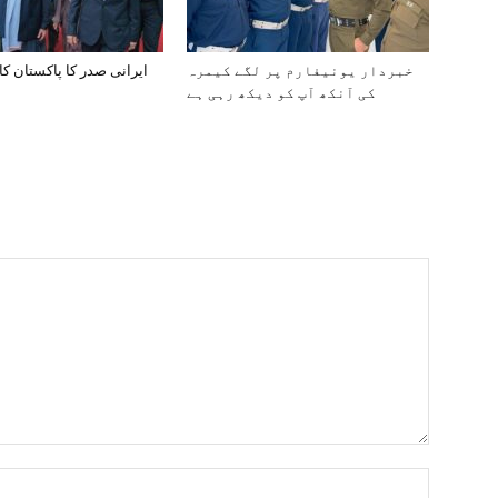
خبردار یونیفارم پر لگے کیمرہ
ایرانی صدر کا پاکستان کا
کی آنکھ آپ کو دیکھ رہی ہے