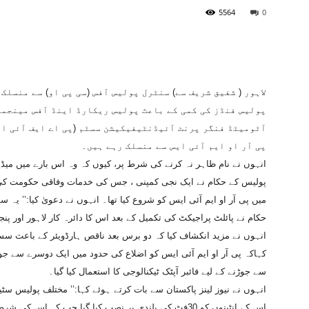
5564
0
لاہور ( شفیق شریف سے) سنٹرل پولیس آفس (سی پی او) سے منسلک
پولیس فنڈز کی کمی کے باعث پولیس ریکارڈ اینڈ آفس مینجمنٹ
آٹومیٹڈ فنگر پرنٹ آئیڈنٹیفیکیشن سسٹم (پی اے ایف آئی ای
پی آر او ایم آئی ایس سے منسلک رہے ہیں۔
انہوں نے نام ظاہر نہ کرنے کی شرط پر، کیوں کہ وہ اس بارے میں میڈی
میں پی آر او ایم آئی ایس کو شروع کیا تھا۔ انہوں نے دعویٰ کیا:’’ ی
حکام نے پائلٹ پراجیکٹ کی تکمیل کے بعد اس کا دائرہ کار لاہور اور پن
انہوں نے مزید انکشاف کیا کہ دو برس بعد ناقص ہارڈویئر کے باعث س
کہاکہ پی آر او ایم آئی ایس کو اضلاع کی حدود میں ایک دوسرے سے ج
سے جوڑنے کے لیے فائبر آپٹک ٹیکنالوجی کا استعمال کیا گیا۔
انہوں نے نیوز لینز پاکستان سے بات کرتے ہوئے کہا:’’ مختلف پولیس 