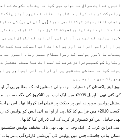
انہوں نے ایک سوال کے جواب میں کہا کہ پنجاب حکومت کے اعلی
پراجیکٹ کو بند کیا ہے۔ شاہینہ خالد نے نیوز لینز پاکستا
پنجاب انفارمیشن ٹیکنالوجی بورڈ (پی آئی ٹی بی) کی معاون
کرنے کے لیے ایک نیا پراجیکٹ تشکیل دینے کا ارادہ رکھتی 
لاہور پولیس کے لیے پی آر او ایم آئی ایس کے نگران ایس پی 
پی آر او ایم آئی ایس اور پی اے ایف آئی ایس کے بند کیے جا
پنجاب یا لاہور پولیس کے زیرِانتظام نہیں رہا۔ انہوں نے مز
ریکارڈ کو کمپیوٹرائز کرنے کے لیے ایک نیا سسٹم تشکیل دے
ہوئے کہا کہ معاشی بندشیں پی آر او ایم آئی ایس اور پی ای
وجوہات میں سے ایک ہیں۔
نیوز لینز پاکستان کو دستیاب ہونے والی دستاویزات کے مطابق پی آر ا
کی گئی تھی ‘ اپریل 2005ء میں ایک ا
اگست 2010ء میں فراہم کیا گیا۔پی آر او ایم آئی ایس کو پولیس کے
بھی شامل ہیں،کو کمپیوٹرائز کرنے کے لیے ڈیزائن کیا گیاتھا۔
اسے ڈیزائن کرنے کی ایک وجہ یہ بھی تھی تاکہ مختلف پولیس سٹیشن
ممکن بنائی جاسکے،جس میں پولیس کی آپریشنل کارکردگی بہتر بنانے کے ل