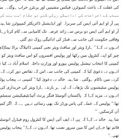
سسٹم کے اخراجات کی ادائیگی روکی گئی تو حکام اسے بند کر
پی آر او ایم آئی ایس کی سربراہ اور ایڈیشنل ڈائریکٹر کمپیوٹرز شاہینہ
آر او ایم آئی ایس دو برس سے زائد عرصہ تک کامیابی سے کام کرتا رہ
وفاقی حکومت کی جانب سے فنڈز کی ادائیگی روک دی گئی۔
انہوں نے کہا:’’ ہارڈ ویئر اور سافٹ ویئر نجی کمپنی ڈائیلاگ براڈ بینڈ
چیز کو اپنے کنٹرول میں رکھا اور پولیس افسروں کو اس سافٹ ویئر کو 
کمپنی کا انتخاب نیشنل پولیس بیورو اور وزارتِ داخلہ اسلام آباد نے کیا تھ
انہوں نے دعویٰ کیا کہ کمپنی کی جانب سے اس کے نقائص دور کرنے کے 
کرنے میں ناکام ہوگئی۔ شاہینہ خالد نے دعویٰ کیا:’’ کمپنی نے پنجاب پو
پولیس سٹیشنوں تک بڑھانے کے لیے ہر بارنئے ہارڈ ویئر کی خریداری کی
انہوں نے مزید کہا کہ پاکستان آٹومیٹڈ فنگر پرنٹ آئیڈنٹیفیکیشن سسٹم 
تھا:’’ پولیس کے عملے کی پاس ورڈز تک بھی رسائی نہیں ہے کہ اگر کمپی
آن کرسکیں۔‘‘
شاہینہ خالد نے کہا کہ پی اے ایف آئی ایس کا کنٹرول روم فیڈرل انوس
قائم تھا جہاں اس کا مین سرور نصب تھا۔انہوں نے کہا:’’ پنجاب پولی
تھی۔‘‘