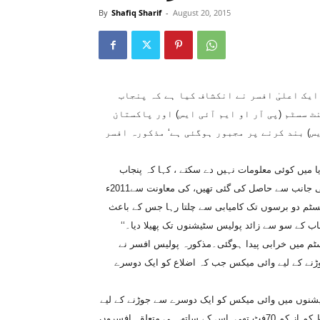
By
Shafiq Sharif
-
August 20, 2015
 ایک اعلیٰ افسر نے انکشاف کیا ہے کہ پنجاب
 سسٹم (پی آر او ایم آئی ایس) اور پاکستان
س) بند کرنے پر مجبور ہوگئی ہے‘ مذکورہ افسر
ا میں کوئی معلومات نہیں دے سکتے ، کہا کہ پنجاب
پولیس کے حکام نے ایک نجی کمپنی ، جس کی خدمات وفاقی حکومت کی جانب سے حاصل کی گئی تھیں، کی معاونت سے2011ء
ہ سسٹم دو برسوں تک کامیابی سے چلتا رہا جس کے باعث
جاب کے سو سے زائد پولیس سٹیشنوں تک پھیلا دیا۔‘‘
سٹم میں خرابی پیدا ہوگئی۔مذکورہ پولیس افسر نے
وڑنے کے لیے وائی میکس جب کہ اضلاع کو ایک دوسرے
سٹیشنوں میں وائی میکس کو ایک دوسرے سے جوڑنے کے لیے
اس کے انٹینوں کو 30فٹ کی بلندی پر نصب کیا گیا جب کہ اس کی شرط کم از کم 70فٹ تھی۔اس کے ساتھ ہی متعلقہ افسروں