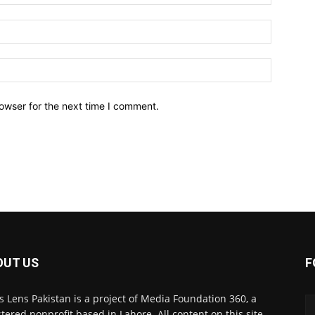
owser for the next time I comment.
OUT US
F
 Lens Pakistan is a project of Media Foundation 360, a
stered nonprofit based in Lahore. All content on this site