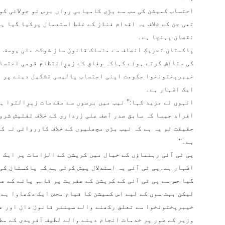
احتساب کمیشن کی سب سے بڑی کامیابی رواں برس نو جولائی کو
تھی جن کے خلاف یہ اقدام فنڈز کے غلط استعمال پرکیا گیا ہ
نقصان پہنچا ہے۔
پاکستان تحریکِ انصاف سے منسلک قانون ساز شوکت علی یوسف ز
کی ستائش کرتے ہوئے کہاکہ وفاق کے زیرِانتظام قومی احتساب
خیبرپختونخوا حکومت اپنی احتساب پالیسی تشکیل دینے پر م
ایک اظہار ہے۔
انہوں نے مزید کہا:’’ نیب میں برسوں سے مقدمات زیرِالتوا ہ
افراد جیسا کہ سابق صدر آصف علی زرداری کے خلاف تفتیش شرو
حقیقت تو یہ ہے کہ نیب بڑی مچھلیوں کے خلاف کارروائی نہ ک
ہے۔‘‘
پی ٹی آئی رہنماؤں کے خیال میں کرپشن کے الزامات پر ایک و
اظہار ہے۔پی ٹی آئی یہ استدلال پیش کرتی ہے کہ پاکستان کی
گیا جس سے پی ٹی آئی کے کرپشن کے عفریت پر قابو پانے کے ع
لیکن بہت سوں کے لیے اس کمیشن کا قیام محض ایک دکھاوا ہے۔
خیبرپختونخوا سے تعلق رکھنے والے سینئر قانون دان اور ع
وزیر کے طور پر خدمات انجام دینے والے لطیف آفریدی کے مط