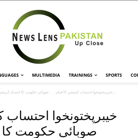
NGUAGES
MULTIMEDIA
TRAININGS
SPORTS
CO
خیبرپختونخوا احتساب کمیشن کا قیام۔۔۔ صوبائی حکومت کا انسدادِ کرپشن کی جانب...
خیبرپختونخوا احتساب 
صوبائی حکومت کا ا