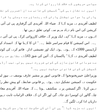
سیاسی حریفوں کے خلاف کارروائی کرنا ہے۔
انہوں نے نشان دہی کی:’’ کمیشن کی جانب سے ان افسروں کو ن
پارٹی یا عوامی نیشنل پارٹی کے رہنماؤں سے دوستی یا قرابت
لطیف آفریدی نے مزید کہا کہ ضیاء اللہ آفریدی کی گرفتاری پی ٹی آئی ک
کرپشن کی اس نام نہاد مہم سے کوئی تعلق نہیں تھا۔
انہوں نے مزید کہا:’’اپنے ایک وزیر کے خلاف کارروائی کرکے پی ٹی آئی
آرڈیننس 1999ء کے ہوتے ہوئے ایک اور تفتیشی ادارہ قائم کرنے کی کوئی ضرورت نہیں تھی۔
لطیف آفریدی نے کہا:’’ پاکس
سے صوبائی قانون سازی کی کوئی ضرورت نہیں ہوتی۔نیب آرڈی
کمیشن کی کوئی قانونی حیثیت نہیں ہے۔‘‘
وزیراعلیٰ خیبرپختونخوا کے قانونی امور پر مشیر عارف یوسف نے نیوز ل
حکومت نے کمیشن تشکیل دیتے ہوئے ہر قانونی ضابطے کو پیشِ نظر رکھ
نہیں کرتا۔ اگر کمیشن پر یہ منکشف ہوتا ہے کہ ضیاء اللہ آفریدی مع
چلے گااور ان کوسزا دی جائے گی اور اگر ان کے خلاف الزامات ثابت نہیں
داریاں ادا کرنے لگیں گے۔
انہوں نے مزید کہا :’’ پی ٹی آئی کی حکومت نے چار سو کرپٹ 