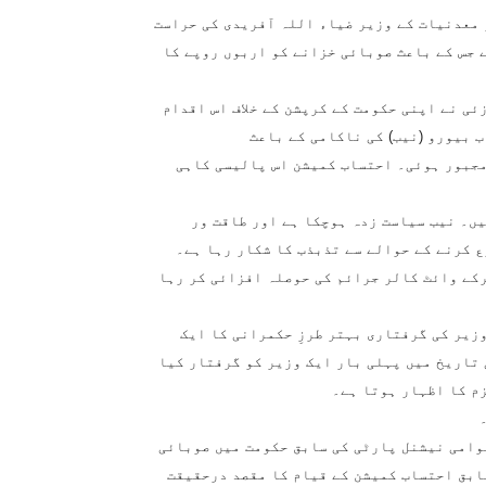
 معدنیات کے وزیر ضیاء اللہ آفریدی کی حراست
ے جس کے باعث صوبائی خزانے کو اربوں روپے کا
ئی نے اپنی حکومت کے کرپشن کے خلاف اس اقدام
 بیورو (نیب) کی ناکامی کے باعث
جبور ہوئی۔ احتساب کمیشن اس پالیسی کاہی
یں۔ نیب سیاست زدہ ہوچکا ہے اور طاقت ور
ع کرنے کے حوالے سے تذبذب کا شکار رہا ہے۔
رکے وائٹ کالر جرائم کی حوصلہ افزائی کر رہا
زیر کی گرفتاری بہتر طرزِ حکمرانی کا ایک
 تاریخ میں پہلی بار ایک وزیر کو گرفتار کیا
زم کا اظہار ہوتا ہے۔
وامی نیشنل پارٹی کی سابق حکومت میں صوبائی
ابق احتساب کمیشن کے قیام کا مقصد درحقیقت