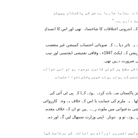
شانہ بنایا جارہا ہے جن کی پاکستان پیپلز
 داری ہے۔‘‘
ے اندرونی اختلافات کا شاخسانہ تھی اور اس کا انسدادِ
 نے یہ تاثر دیاہے کہ صوبائی احتساب کمیشن غیر متعصب
ہے۔ اس کمیشن کا قیام سراسر غلط ہے۔‘‘ ان کا کہنا تھا کہ انسداد کرپشن کے ایکٹ 1947ء ، وفاقی تفتیشی ایجنسی اور نیب
تان کے آئین کی شق 143کے مطابق جب وفاقی سطح پر کوئی قانون موجود ہو تو اسی حوالے
ننس کے ہوتے ہوئے خیبرپختونخوا احتساب
ینز پاکستان سے بات کرتے ہوئے کہا کہ پی ٹی آئی کی
ا۔ یہ ملزم کی حمایت یا اس کے خلاف بے وجہ کارروائی
اشی بدعنوانی میں ملوث رہے ہیں تو ان کے خلاف مقدمہ
 ہوتے تو وہ دوبارہ اپنی وزارت سنبھال لیں گے اور ذمہ
پولیس افسروں اورآٹھ سو اساتذہ کو برخاست کیا