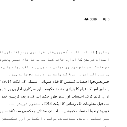
3389
0
پشاور ( انعام اللہ سے) خیبرپختونخوا میں برسرِاقتدارپاکس
انسدادِ کرپشن کا ادارہ قائم کیا ہے جس کا نام خیبر پختون
دی جاسکے جو عام طور پر عوامی عہدوں پر منتخب ہونے یا پھر
ہونے والے اثر ور سوخ کے باعث سزاؤں سے بچ جاتے ہیں۔
خیبرپ
ہے اور اس کے قیام کا بنیادی مقصد حکومت اور سرکاری اداروں پر شہری
ادارہ قائم کرکے احتساب اور بہتر طرزِ حکمرانی کے ذریعے کرپشن خت
سے قبل معلومات تک رسائی کا ایکٹ 2013ء منظور کرچکی ہے۔
خیبرپختونخوا
میں تعلیم ، صحت، معدنیات،پولیس، ایکسائز اور ٹیکسیشن ک
ہے۔