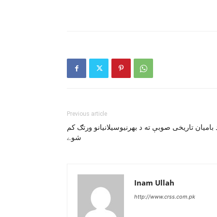
Previous article
 باميان تاريخى صوبې ته د بهرنيوسيلانيانو ورتګ کم
شوے
Inam Ullah
http://www.crss.com.pk