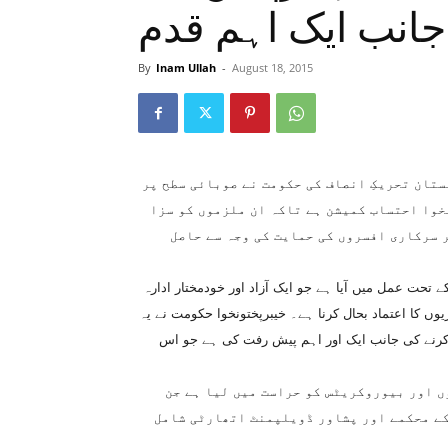
جانب ایک اہم قدم
By
Inam Ullah
-
August 18, 2015
تان تحریکِ انصاف کی حکومت نے صوبائی سطح پر
خوا احتساب کمیشن ہے تاکہ ان ملزموں کو سزا
 سرکاری افسروں کی حمایت کی وجہ سے حاصل
ختونخوا احتساب کمیشن کا قیام صوبائی اسمبلی کے ایکٹ 2014ء کے تحت عمل میں آیا ہے جو ایک آزاد اور خودمختار ادارہ
وں کا اعتماد بحال کرنا ہے۔ خیبرپختونخوا حکومت نے یہ
م کرنے کی جانب ایک اور اہم پیش رفت کی ہے جو اس
 احتساب کمیشن نے اب تک مختلف محکموں سے 40افسروں اور بیوروکریٹس کو حراست میں لیا ہے جن
ے محکمے اور پشاور ڈویلپمنٹ اتھارٹی شامل