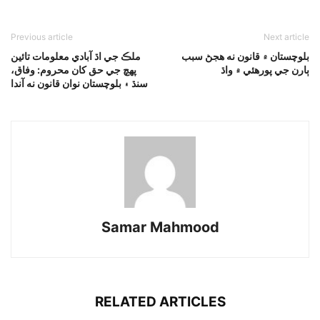
Previous article
Next article
بلوچستان ۾ قانون نه هجڻ سبب
ملڪ جي اڌ آبادي معلومات تائين
ٻارن جي پورهئي ۾ واڌ
پهچ جي حق کان محروم: وفاق،
سنڌ ۽ بلوچستان نوان قانون نه آندا
Samar Mahmood
RELATED ARTICLES