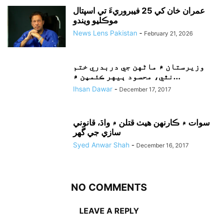
عمران خان کي 25 فيبروريءَ تي اسپتال
موڪليو ويندو
News Lens Pakistan
-
February 21, 2026
وزيرستان ۾ ماڻهن جي دربدري ختم
نٿي، محسود ٻيهر ڪئمپن ۾...
Ihsan Dawar
-
December 17, 2017
سوات ۾ ڪارنهن هيٺ قتلن ۾ واڌ، قانوني
سازي جي گهر
Syed Anwar Shah
-
December 16, 2017
NO COMMENTS
LEAVE A REPLY