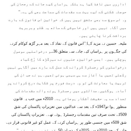
اداروں میں نافذ کیا ہے بلکہ ہراساں کیے جانے کے رجحان کی
حوصلہ شکنی کے لیے بہت سے مقدمات کی سماعت بھی کی ہے۔‘‘
وہ اس سوچ سے بھی متفق نہیں ہیں کہ خواتین اس قانون کے بارے
میں آگاہ نہیں ہیں اور خاموشی کے ساتھ یہ ظلم وبربریت
برداشت کرنا چاہتی ہیں۔
ملیحہ حسین نے مزید کہا:’’اس قانون کے نفاذ کے بعد مہر گڑھ کوکام کرنے
کی جگہوں پر ہراساں کیے جانے سے متعلق 36سو درخواستیں موصول
ہوچکی ہیں۔ ایسی خواتین، جنہوں نے مہرگڑھ کا رُخ کیا،
درخواستوں کو رجسٹرڈ کروانے کے عمل کے بارے میں آگاہی نہیں
رکھتی تھیں یا آغاز سے ہی سہمی ہوئی تھیں۔ہم نے جب ان کی
تربیت یا معاونت کی تو وہ درست فورم پر شکایت درج کروانے پر
آمادہ ہوگئیں۔عدالتوں میں رجسٹرڈ ہونے والے مقدمات کی
تعداد سے یہ حقیقت آشکار ہوجاتی ہے۔ 2010ء میں جب یہ قانون
منظور ہوا تو1947ء کے بعد سے عدالتوں میں تعزیراتِ پاکستان کی شق
509کے تحت صرف تین مقدمات رجسٹرڈ ہوئے تھے۔ تعزیراتِ پاکستان کی
شق 509ء میں جنسی طور پر ہراساں کرنے کے عمل کو غیر قانونی قرار دیے
جانے کے بعد 2010ء سے 2015ء کے دوران 50مقدمات رپورٹ ہوئے۔‘‘