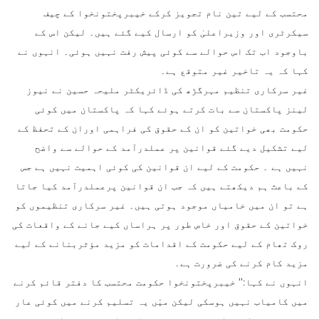
محتسب کے لیے تین نام تجویز کرکے خیبرپختونخوا کے چیف
سیکرٹری اور وزیراعلیٰ کو ارسال کیے گئے ہیں۔ لیکن اس کے
باوجود اب تک اس حوالے سے کوئی پیش رفت نہیں ہوئی۔ انہوں نے
کہا کہ یہ تاخیر غیر متوقع ہے۔
غیر سرکاری تنظیم مہرگڑھ کی ڈائریکٹر ملیحہ حسین نے نیوز
لینز پاکستان سے بات کرتے ہوئے کہا کہ پاکستان میں کوئی
حکومت بھی خواتین کو ان کے حقوق کی فراہمی اوران کے تحفظ کے
لیے تشکیل دیے گئے قوانین پر عملدرآمد کے حوالے سے واضح
نہیں ہے ۔ حکومت کے لیے ان قوانین کی کوئی اہمیت نہیں ہے جس
کے باعث ہم دیکھتے ہیں کہ جب ان قوانین پرعملدرآمد کیا جاتا
ہے تو ان میں خامیاں موجود ہوتی ہیں۔ غیر سرکاری تنظیموں کو
خواتین کے حقوق اور خاص طور پر ہراساں کیے جانے کے واقعات کی
روک تھام کے لیے حکومت کے اقدامات کو مزید مؤثربنانے کے لیے
مزید کام کرنے کی ضرورت ہے۔
انہوں نے کہا:’’ خیبرپختونخوا حکومت محتسب کا دفتر قائم کرنے
میں کامیاب نہیں ہوسکی لیکن میَں یہ تسلیم کرنے میں کوئی عار