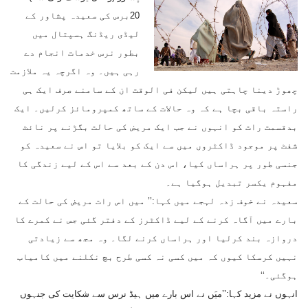
20برس کی سعیدہ پشاور کے
لیڈی ریڈنگ ہسپتال میں
بطور نرس خدمات انجام دے
رہی ہیں۔ وہ اگرچہ یہ ملازمت
چھوڑ دینا چاہتی ہیں لیکن فی الوقت ان کے سامنے صرف ایک ہی
راستہ باقی بچا ہے کہ وہ حالات کے ساتھ کمپرومائز کرلیں۔ ایک
بدقسمت رات کو انہوں نے جب ایک مریض کی حالت بگڑنے پر نائٹ
شفٹ پر موجود ڈاکٹروں میں سے ایک کو بلایا تو اس نے سعیدہ کو
جنسی طور پر ہراساں کیا، اس دن کے بعد سے اس کے لیے زندگی کا
مفہوم یکسر تبدیل ہوگیا ہے۔
سعیدہ نے خوف زدہ لہجے میں کہا:’’ میں اس رات مریض کی حالت کے
بارے میں آگاہ کرنے کے لیے ڈاکٹرز کے دفتر گئی جس نے کمرے کا
دروازہ بند کرلیا اور ہراساں کرنے لگا۔ وہ مجھ سے زیادتی
نہیں کرسکا کیوں کہ میں کسی نہ کسی طرح بچ نکلنے میں کامیاب
ہوگئی۔‘‘
انہوں نے مزید کہا:’’میَں نے اس بارے میں ہیڈ نرس سے شکایت کی جنہوں