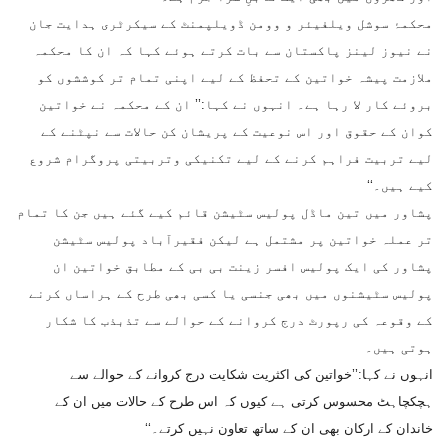
محکمۂ سوشل ویلفیئر و وومن ڈویلپمنٹ کے سیکرٹری ہدایت جان
نے نیوز لینز پاکستان سے بات کرتے ہوئے کہا کہ ان کا محکمہ
ملازمت پیشہ خواتین کے تحفظ کے لیے اپنی تمام تر کوششوں کو
بروئے کار لا رہا ہے۔ انہوں نے کہا:’’ ان کے محکمہ نے خواتین
کوان کے حقوق اور اس نوعیت کے پریشان کن حالات سے نپٹنے کے
لیے تربیت فراہم کرنے کے لیے تکنیکی وتربیتی پروگرام شروع
کیے ہیں۔‘‘
پشاور میں تین ماڈل پولیس سٹیشن قائم کیے گئے ہیں جن کا تمام
تر عملہ خواتین پر مشتمل ہے لیکن فقیرآباد پولیس سٹیشن
پشاور کی ایک پولیس افسر زینت بی بی کے مطابق خواتین ان
پولیس سٹیشنوں میں بھی جنسی یا کسی بھی طرح کے ہراساں کرنے
کے وقوعہ کی رپورٹ درج کروانے کے حوالے سے تذبذب کا شکار
ہوتی ہیں۔
انہوں نے کہا:’’خواتین کی اکثریت شکایت درج کروانے کے حوالے سے
ہچکچاہٹ محسوس کرتی ہے کیوں کہ اس طرح کے حالات میں ان کے
خاندان کے ارکان بھی ان کے ساتھ تعاون نہیں کرتے۔‘‘