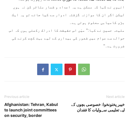
انہوں نے کہا کہ ممکن ہے یہ اعداد و شمار متاثر کن نہ ہوں
لیکن اگر ان کا موازنہ گزشتہ ادوار سے کیا جائے تو یہ ایک
بڑی کامیابی معلوم ہوتی ہے۔
ملیحہ حسین نے کہا:’’ میَں اس حقیقت کا ادراک رکھتی ہوں کہ اس
حوالے سے عوام میں شعور کی بیداری کے لیے بہت کچھ کرنے کی
ضرورت ہے۔‘‘
Previous article
Next article
خیبر پختونخوا: خصوصی بچوں کے
Afghanistan: Tehran, Kabul
لیے تعلیمی سہولیات کا فقدان
to launch joint committees
on security, border