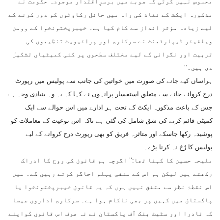
محسوس نہیں کرتی کہ صوبے میں برسرِاقتدار موجودہ حکومت نے
مذکورہ ایکٹ کے نفاذ کی راہ میں حائل رکاوٹوں کو دور کرنے کے
لیے زیادہ مؤثر انداز سے کام کیا ہے۔ خیبرپختونخوا کے وومن
ویلفیئر ڈیپارٹمنٹ نے سرکاری اور پرائیویٹ تنظیموں کی
تربیت اور نگرانی کے لیے مختلف سطحوں پر کئی کمیٹیاں تشکیل
دی ہیں۔‘‘
ہراساں کیے جانے کی صورت میں خواتین کی جانب سے پولیس میں رپورٹ
درج کروائے جانے سے متعلق استفسار پرانہوں نے کہا کہ یہ وہ بنیادی وجہ ہے
جس کے باعث مذکورہ ایکٹ کے تحت ہر ادارے میں اس حوالے سے ایک
کمیٹی قائم کرنے کی شق شامل کی گئی ہے تاکہ اس نوعیت کے معاملات کو
پوشیدہ رکھا جاسکے اور متاثرہ فریق کو بھی رپورٹ درج کروانے کے لیے
پولیس کا رُخ نہ کرنا پڑے۔
ملیحہ حسین کا کہنا تھا:’’ اگرچہ ہم قانون کی روح کا ادراک
رکھتے ہیں لیکن ہم اس کے منفی پہلو اجاگر کرتے رہیں گے۔ میں
اس نقطۂ نظر سے متفق نہیں ہوں کہ یہ قانون خیبرپختونخوا یا
پاکستان میں کہیں پر بھی ناکام ہوا ہے۔ سرکاری اداروں جیسا
کہ نادرا اور سٹیٹ بنک آف پاکستان نے نہ صرف اس قانون کواپنے