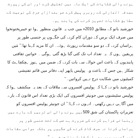
ہونے والی شکایات کی ایک ماہ میں تفتیش کرے اور اس کی رپورٹ
مصدقہ اتھارٹی کے روبرو پیش کرے جو بعدازاں جرم کی نوعیت کے
مطابق شکایات تجویز کرنے کی پابند ہو۔
خورشید بانو کے مطابق 2010ء میں جب یہ قانون منظور ہوا تو خیبرپختونخوا
میں صرف ایک برس کے دوران کام کرنے کی جگہوں پر جنسی طور پر
ہراساں کرنے کے دو سو مقدمات رپورٹ ہوئے۔ ان کا مزید کہنا تھا:’’ مَیں
پریقین ہوں کہ یہ تعداد اب تک کئی گنا بڑھ گئی ہوگی ۔ خواتین ثقافتی
پابندیوں کے باعث اس حوالے سے بات کرنے کے ضمن میں ہنوز ہچکچاہٹ کا
شکار ہیں جس کے باعث وہ پولیس یاپھر اپنے دفاتر میں قائم تفتیشی
کمیٹیوں میں شکایت درج نہیں کرواتیں۔‘‘
خورشید بانو نے کہا کہ پولیس افسروں سے ملاقات کے بعد یہ منکشف ہوا کہ
پولیس سٹیشنوں میں جونیئر افسروں کی ایک بڑی تعداد اس قانون کے بارے
میں آگاہی نہیں رکھتی۔ انہوں نے کہا:’’ ان جونیئر پولیس افسروں کو
تعزیراتِ پاکستان کی شق 509میں ہونے والی اس ترمیم کے بارے میں
رہنمائی فراہم کرنے کی ضرورت ہے جس کے تحت جنسی طور پر
ہراساں کرنا نہ صرف کام کرنے کی جگہوں پر بلکہ عوامی مقامات
اور گھروں میں بھی ایک قابلِ سزا جرم ہے۔‘‘