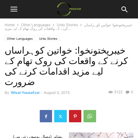
خیبرپختونخوا: خواتین کوہراساں
Urdu Stories
Other Languages
Home
کرنے کے واقعات کی روک تھام کے لیے مزید...
Other Languages
Urdu Stories
خیبرپختونخوا: خواتین کوہراساں
کرنے کے واقعات کی روک تھام کے
لیے مزید اقدامات کرنے کی
ضرورت
5122
0
By
Wisal Yousafzai
-
August 4, 2015
پشاور (وصال یوسف زئی سے)