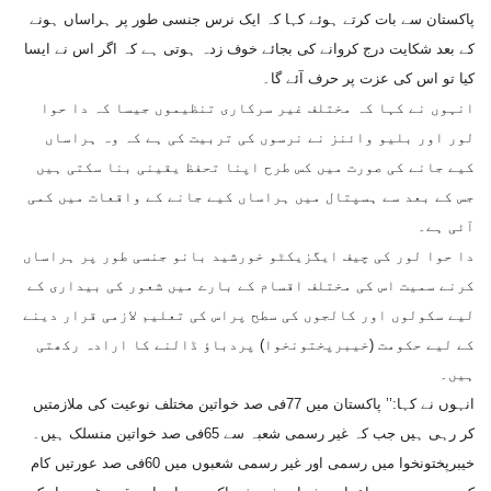
پاکستان سے بات کرتے ہوئے کہا کہ ایک نرس جنسی طور پر ہراساں ہونے
کے بعد شکایت درج کروانے کی بجائے خوف زدہ ہوتی ہے کہ اگر اس نے ایسا
کیا تو اس کی عزت پر حرف آئے گا۔
انہوں نے کہا کہ مختلف غیر سرکاری تنظیموں جیسا کہ دا حوا
لور اور بلیو وائنز نے نرسوں کی تربیت کی ہے کہ وہ ہراساں
کیے جانے کی صورت میں کس طرح اپنا تحفظ یقینی بنا سکتی ہیں
جس کے بعد سے ہسپتال میں ہراساں کیے جانے کے واقعات میں کمی
آئی ہے۔
دا حوا لور کی چیف ایگزیکٹو خورشید بانو جنسی طور پر ہراساں
کرنے سمیت اس کی مختلف اقسام کے بارے میں شعور کی بیداری کے
لیے سکولوں اور کالجوں کی سطح پراس کی تعلیم لازمی قرار دینے
کے لیے حکومت (خیبرپختونخوا) پردباؤ ڈالنے کا ارادہ رکھتی
ہیں۔
انہوں نے کہا:’’ پاکستان میں 77فی صد خواتین مختلف نوعیت کی ملازمتیں
کر رہی ہیں جب کہ غیر رسمی شعبہ سے 65فی صد خواتین منسلک ہیں۔
خیبرپختونخوا میں رسمی اور غیر رسمی شعبوں میں 60فی صد عورتیں کام