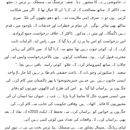
نے خاموشی رہنے کا مشورہ دیا۔ شعبۂ نرسنگ سے منسلک ہر نرس نے مجھ
سے ڈاکٹر کے ساتھ مصالحت کے لیے کہا‘ ان کا خیال تھا کہ اگر میں شکایت
کرتی ہوں تو نہ صرف اپنی ملازمت سے ہاتھ دھو بیٹھوں گی بلکہ میری
ساکھ بھی متاثر ہوگی۔ ان تمام تر خطرات اور خدشات کے باوجود میرے قدم
نہیں ڈگمگائے اور میَں نے مذکورہ ڈاکٹر کے خلاف درخواست جمع کروادی۔
اس درخواست کو اس بنا پر رَد کر دیا گیا کہ میرے پاس اپنے الزامات ثابت
کرنے کے لیے کوئی ثبوت نہیں تھا‘ مجھ سے کہا گیا کہ میں ڈاکٹر کی زبانی
معذرت قبول کرتے ہوئے مصالحت کرلوں۔ یوں بالآخردرخواست واپس لینے اور
حالات کے ساتھ کمپرومائز کرنے کے علاوہ کوئی راستہ باقی نہیں بچا۔‘‘
سعیدہ ( سکیورٹی وجوہات کے باعث حقیقی نام ظاہر نہیں کیا جارہا) واحد
ایسی خاتون نہیں ہیں جنہیں خیبرپختونخوا یا پھر پاکستان میں کام کرنے کی
جگہوں پر ہراساں کیا گیا ہو۔ اس کی طرح کی لاکھوں عورتوں کو دفاتر
میں ایسی صورتِ حال کا سامنا کرنا پڑتا ہے جب یہ حیوان نما انسان ان کی
مجبوریوں کا فائدہ اٹھاتے ہیں۔وفاقی حکومت کی جانب سے کام کرنے کی
جگہوں پر خواتین کو ہراساں کرنے سے تحفظ کے ایکٹ 2010ء کے نفاذ کے بعد
بھی ہراساں کرنے کے واقعات کی تعداد میں کوئی کمی نہیں آئی۔
لیڈی ریڈنگ ہسپتال پشاور سے ہی منسلک ہیڈ نرس بخت بی بی نے نیوز لینز