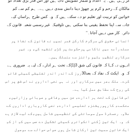
کر رہی ہیں۔ یہ اعداد و شمار تشویش ناک ہیں اور اس قدر بڑی تعداد کو
مالکان کے رحم و کرم پر چھوڑ دینا دانش مندی نہیں ہے۔ ہم کم سے کم
خواتین کو تربیت اور تعلیم تو دے سکتے ہیں کہ وہ کس طرح ہراساں کیے
جانے سے اپنا تحفظ یقینی بنا سکتی ہیں تاوقتیکہ غیر رسمی شعبہ قانون کے
دائرہ کار میں نہیں آجاتا۔‘‘
انسانی حقوق کی سرگرم کارکن قمر نسیم نے قانون کے نفاذ پر
عملدرآمد میں ناکامی پرحکومت پر کڑی تنقید کی، وہ غیر
سرکاری تنظیم بلیو وائنز سے منسلک ہیں۔
انہوں نے کہا کہ قانون کی شق 3(1)کے تحت ہر ادارے کے لیے یہ ضروری ہے
کہ وہ ایکٹ کے نفاذ کے بعد30روز کے اندر اندر تفتیشی کمیٹی قائم
کرے۔ ملک بھر میں سرکاری اور نہ ہی نجی اداروں نے اس شق پر اس
کی روح کے مطابق عمل کیا ہے۔
اس قانون کے تحت ہر ادارے، جن میں وفاقی و صوبائی وزارتیں،
محکمے، کارپوریشنز، تعلیمی ادارے، نجی کاروباری اداروں کے
علاوہ رجسٹرڈ سول سوسائٹی کی تنظیمیں شامل ہیں،کے لیے لازم ہے
کہ وہ ایک تین رُکنی انکوائری کمیٹی تشکیل دے جس میں کم از کم
ایک خاتون سمیت تین ارکان شامل ہوں جواس حوالے سے موصول