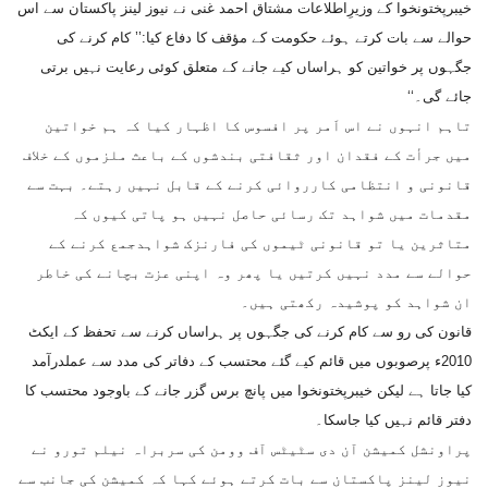
خیبرپختونخوا کے وزیرِاطلاعات مشتاق احمد غنی نے نیوز لینز پاکستان سے اس
حوالے سے بات کرتے ہوئے حکومت کے مؤقف کا دفاع کیا:’’ کام کرنے کی
جگہوں پر خواتین کو ہراساں کیے جانے کے متعلق کوئی رعایت نہیں برتی
جائے گی۔‘‘
تاہم انہوں نے اس اَمر پر افسوس کا اظہار کیا کہ ہم خواتین
میں جرأت کے فقدان اور ثقافتی بندشوں کے باعث ملزموں کے خلاف
قانونی و انتظامی کارروائی کرنے کے قابل نہیں رہتے۔ بہت سے
مقدمات میں شواہد تک رسائی حاصل نہیں ہو پاتی کیوں کہ
متاثرین یا تو قانونی ٹیموں کی فارنزک شواہدجمع کرنے کے
حوالے سے مدد نہیں کرتیں یا پھر وہ اپنی عزت بچانے کی خاطر
ان شواہد کو پوشیدہ رکھتی ہیں۔
قانون کی رو سے کام کرنے کی جگہوں پر ہراساں کرنے سے تحفظ کے ایکٹ
2010ء پرصوبوں میں قائم کیے گئے محتسب کے دفاتر کی مدد سے عملدرآمد
کیا جاتا ہے لیکن خیبرپختونخوا میں پانچ برس گزر جانے کے باوجود محتسب کا
دفتر قائم نہیں کیا جاسکا۔
پراونشل کمیشن آن دی سٹیٹس آف وومن کی سربراہ نیلم تورو نے
نیوز لینز پاکستان سے بات کرتے ہوئے کہا کہ کمیشن کی جانب سے