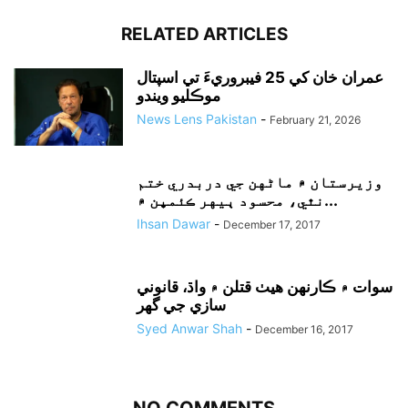
RELATED ARTICLES
عمران خان کي 25 فيبروريءَ تي اسپتال
موڪليو ويندو
News Lens Pakistan
-
February 21, 2026
وزيرستان ۾ ماڻهن جي دربدري ختم
نٿي، محسود ٻيهر ڪئمپن ۾...
Ihsan Dawar
-
December 17, 2017
سوات ۾ ڪارنهن هيٺ قتلن ۾ واڌ، قانوني
سازي جي گهر
Syed Anwar Shah
-
December 16, 2017