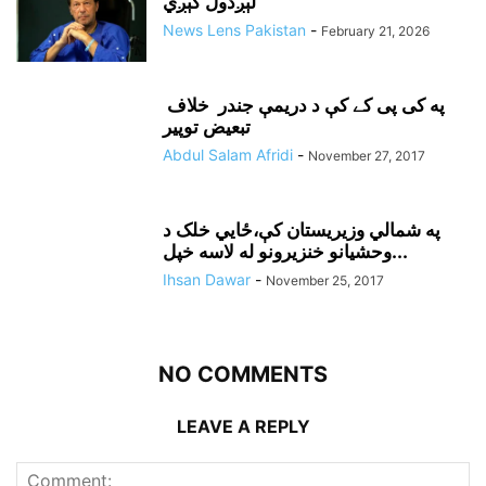
لېږدول کېږي
News Lens Pakistan
-
February 21, 2026
په کی پی کے کې د دريمې جندر خلاف
تبعيض توپير
Abdul Salam Afridi
-
November 27, 2017
په شمالي وزيريستان کې،ځايي خلک د
وحشيانو خنزيرونو له لاسه خپل...
Ihsan Dawar
-
November 25, 2017
NO COMMENTS
LEAVE A REPLY