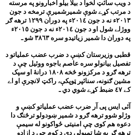
د ويب سائټ لخوا د بيلا بيلو اخبارونو په مرسته
د مرتب کړے شوې شميرشميرې ترمخه د جون
٢٠١٣ء نه د جون ٢٠١٤ء په دوران ١٢٩٩ ترهه ګر
ووژلے شول او د جون ٢٠١٤ء نه د جون ٢٠١٥ء
په دوران دا شمير زياتيدو سره ٣٨٦٣ شو ـ
قطبى وزيرستان کښې د ضرب عضب عملياتو د
تفصيل بيانولو سره عاصم باجوه ووئيل چې د
ترهه ګرو د مرکزونو څخه ١٨٠٨ درانۀ او سپک
مشين ګنونه، سنائپر ټوپکې، راکټ لانچرې او اے
کے ٤٧ ضبط کړے شوي دي ـ
آئى ايس پى آر ضرب عضب عملياتو کښې و
وژلو شوو ترهه ګرو د شمير ښودولو ترڅنګ دا
دعوه هم کوى چې امنيتى ځواکونو له سيمې
ترهه ګر په شا تمبولي دي د کوم چې د ازادو