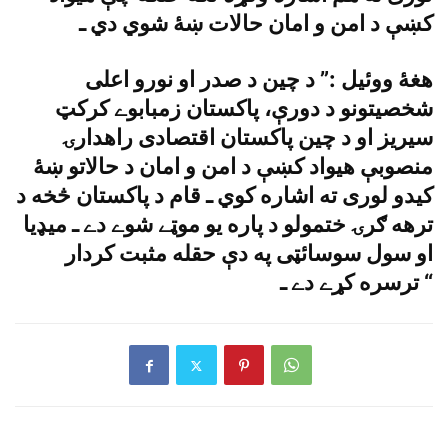
کښې د امن و امان حالات ښۀ شوي دي ـ
هغۀ ووئيل :” د چين د صدر او نورو اعلى
شخصيتونو د دورې، پاکستان زمبابوے کرکټ
سيريز او د چين پاکستان اقتصادى راهدارۍ
منصوبې هيواد کښې د امن و امان د حالاتو ښۀ
کيدو لورى ته اشاره کوي ـ قام د پاکستان څخه د
ترهه ګرۍ ختمولو د پاره يو موټے شوے دے ـ ميډيا
او سول سوسائټى په دې حقله مثبت کردار
ترسره کړے دے ـ “