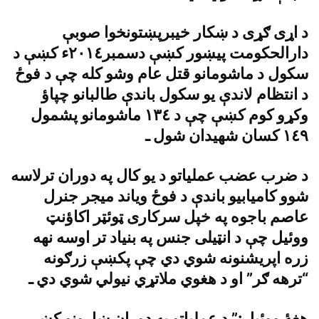
د اړى ګړى د ښکار خيبرپښتونخوا صوبې
دارالحکومت پيښور کښې دسمبر٢٠١٤ء کښې د
سکول د ماشومانو قتل عام وشو کله چې د فوځ
د انتظام لاندې يو سکول باندې طالبانو چپاؤ
وکړو کوم کښې چې د ١٣٤ ماشومانو پشمول
١٤٩ کسان شهيدان شول ـ
د ضرب عضب عملياتو د يو کال په دوران ترلاسه
شوو کاميابيو باندې د فوځ وياند ميجر جنرل
عاصم باجوه په خپل سرکارى ټوئټر اکاؤنټ
ووئيل چې د انټيلى جنس په بنياد تر اوسه نهه
زره اپريشنونه شوي دي چې پکښې زرګونه
“ترهه ګر” او د هغوي ملاتړي نيولي شوي دي ـ
هغۀ ووئيل:” د عملياتو په دوران ښارونو کښې