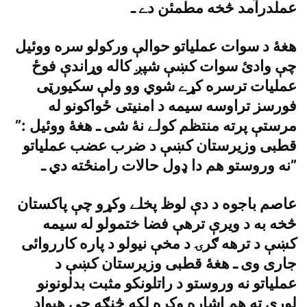
عملدرآمد څخه مطمئن دے ـ
هغۀ د سوات عملياتو حوالې ورکولو سره ووئيل
چې وادئ سوات کښې شپږ کاله وړاندې فوځ
عمليات ترسره کړے شوي وو ولې سکيورټى
فورسز تراوسه سيمه د امنيتى ځواکونو له
مرستې پرته منتظم کولے نۀ شى ـ هغۀ ووئيل :”
قطبى وزيرستان کښې د ضرب عضب عملياتو
نه وروستو هم دا ډول حالات رامنځته دي ـ”
عاصم باجوه د دې لوظ پخلے وکړو چې پاکستان
څخه به د ويرې ترهې فضا ختمولو له سيمه
کښې د ترهه ګرۍ د مخې نيولو د پاره کارروائى
جارى وى ـ هغۀ قطبى وزيرستان کښې د
عملياتو نه وروستو د راتلونکو مثبت بدلونونو
لورى ته هم اشاره وکړه لکه څنګه چې هيواد