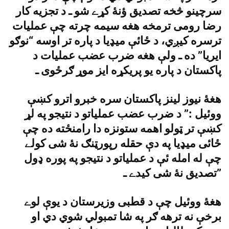
سرچينو څخه تصديق ؤنۀ کړے شو ـ د تجزيه کار
رضا رومى ترمخه هغه سيمه چرته چې عمليات
ترسره کيږي، د ځائې ميډيا د پاره تر اوسه “نوګو
ايريا” ده ـ ولې هغه ضرب عضب عمليات د
پاکستان د پاره يو پريکړه ايز موړ ګرځوى ـ
هغۀ نيوز لينز پاکستان سره خبرو اترو کښې
ووئيل :” د ضرب عضب عملياتو د نتيجو په لړ
کښې تر ټولو اهمه ستونزه دا رامنځته ده چې
ځائى ميډيا په دې حقله رپورټنګ نۀ شى کولے
چې له امله ئې د عملياتو د نتيجو په پوره ډول
تصديق نۀ شى کيدے ـ”
هغۀ ووئيل چې د قطبى وزيرستان د يوې لوے
برخې نه ترهه ګر په شا تمبولي شوي دي او