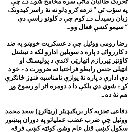
تحريک طالبان ماتې سره مخامخ شوے دے چې
په سؤب ئې ” ترهه ګرو ډلو ته نۀ راسر کيدونکے
زيان رسيدلے دے کوم چې د کلونو راسې دې
سيمو کښې فعال وو ـ “
رضا رومى ووئيل چې د عسکريت خوښو په ضد
د کارروائۍ د پاره د سويلين ادارو لکه د نيشنل
کاؤنټر ټيررازم اتهارټى لاندې د پوليسنګ او
انټيلى جنس رابطو فراختيا ته ضرورت دے خو د
دې ادارې د پاره نۀ يوازې نامناسبه فنډز ځانګړې
کړے شوي دي بلکې دا د دومره اثر او رسوخ وړ
هم نۀ ده ـ
دفاعى تجزيه کار بريګيډيئر (ريټائرډ) سعد محمد
ووئيل چې ضرب عضب عملياتو په دوران پيښور
سکول کښې قتل عام وشو، کوئټه کښې فرقه