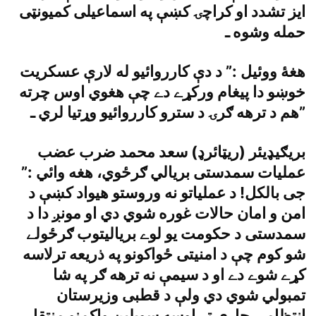
ايز تشدد او کراچۍ کښې په اسماعيلى کميونټى
حمله وشوه ـ
هغۀ ووئيل :” د دې کارروائيو له لارې عسکريت
خوښو دا پيغام ورکړے دے چې هغوي اوس چرته
هم د ترهه ګرۍ د سترو کارروائيو وړتيا لري ـ”
بريګيډيئر (ريټائرډ) سعد محمد ضرب عضب
عمليات سمدستى بريالي ګرځوي، هغه وائي :”
جى بالکل! د عملياتو نه وروستو هيواد کښې د
امن و امان حالات غوره شوي دي او مونږ دا د
سمدستى د حکومت يو لوے برياليتوب ګرځولے
شو کوم چې د امنيتى ځواکونو په ذريعه ترلاسه
کړے شوے دے او د سيمې نه ترهه ګر په شا
تمبولي شوي دي ولې د قطبى وزيرستان
انتظامى چارې تر اوسه سويلين واکمنو منتقل