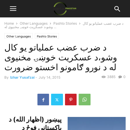
د ضرب عضب عملياتو يو کال
Pashto Stories
Other Languages
Home
وشو،د عسکريت خوښۍ مخنيوى له ...
Other Languages
Pashto Stories
د ضرب عضب عملياتو يو کال
وشو،د عسکريت خوښۍ مخنيوى
له د نورو ګامونو اخستو ضرورت
3885
0
By
Izhar Yusafzai
-
July 14, 2015
پيښور (اظهار الله) د
پاکستانى فوځ د