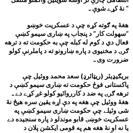
نۀ کړے شوې ـ “
هغۀ په ګوته کړه چې د عسکريت خوښو
“سهولت کار” د پنجاب په ښارى سيمو کښې
فعال دي د کوم له کبله چې به حکومت ته د ترهه
ګرۍ د مخنيوى د پاره ښارونو ته د پاملرنې کولو
ضرورت وى ـ
بريګيډيئر (ريټائرډ) سعد محمد ووئيل چې
پاکستانى فوځ حکومت ته ښارى سيمو کښې د
ترهه ګرۍ په ضد د کارروائيو کولو غږ کړے دے ـ
هغۀ ووئيل چې هغه په دې اړه يقين سره هيڅ نۀ
شى وئيلے چې حکومت ښارى سيمو کښې په
عسکريت خوښۍ قابو موندلو د پاره سنجيده دے
يا نه او نۀ هغه هم په قومى ايکشن پلان د