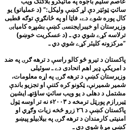
عاصم سليم باجوه په مائيکرو بلاګنګ ويب
سائټ ټوئټر دې لړ کښې وليکل:” (د عملياتو) يو
کال پوره شوے دے، فاټا او په ځانګړې توګه قطبى
وزيرستان او خيبرايجنسۍ کښې بشپړه کاميابۍ
ترلاسه کړے شوي دي ـ (د عسکريت خوښو)
مرکزونه کليئر کړے شوي دي ـ”
پاکستان د تيرو څو کالو راسې د ترهه ګرۍ په ضد
د امريکې ډير اهم اتحادى دے ـ سوئيلى
وزيرستان کښې د ترهه ګرۍ په اړه معلومات،
شمير شميرنې، ټکونو کره کتنې او تجزيو باندې
مشتمل د دهلى د يو ويب سائټ ساؤتهـ ايشين
ټيررازم پورټل ترمخه د ٢٠٠٣ء نه تر اوسه ټول
پاکستان کښې د ٢٦ زرو څخه زيات وګړي او
امنيتى کارمندان د ترهه ګرۍ په بيلابيلو پيښو
کښې مړۀ شوي دي ـ