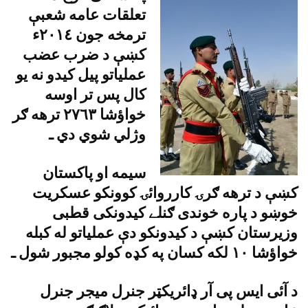
تعلقات عامه شعبې
ترمخه جون ٢٠١٤ء
کښې د ضرب عضب
عملياتو پيل کيدو نه يو
کال پس تر اوسه
خواؤشا ٢٧٦٣ ترهه ګر
وژلي شوي دي ـ
سيمه او پاکستان
کښې د ترهه ګرۍ کارروائۍ کوونکو عسکريت
خوښو د پاره خوندى ګنلے کيدونکى قطبى
وزيرستان کښې د کيدونکو دې عملياتو له کبله
خواؤشا ١٠ لکه کسان په کډه کولو مجبور شول ـ
د آئى ايس پى آر ډائريکټر جنرل ميجر جنرل