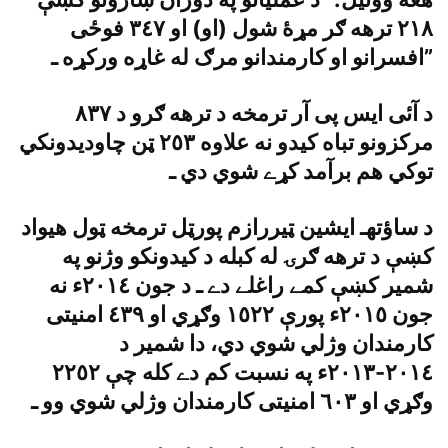
٢١٨ ترهه ګر مړۀ شول (او) او ٣٤٧ فوځى
افسرانو او کارمندانو مرګ له غاړه ورکړه ـ”
د آئى ايس پى آر ترمخه د ترهه ګرو د ٨٣٧
مرکزونو تباه کيدو نه علاوه ٢٥٣ ټن چاوديدونکي
توکي هم برآمد کړے شوي دي ـ
د ساؤتهـ ايشين ټيررازم پورټل ترمخه ټول هيواد
کښې د ترهه ګرۍ له کبله د کيدونکو وژنو په
شمير کښې کمے راغلے دے ـ د جون ٢٠١٤ء نه
جون ٢٠١٥ء پورې ١٥٢٢ وګړي او ٤٣٩ امنيتى
کارمندان وژلي شوي دي، دا شمير د
٢٠١٤-٢٠١٣ء په نسبت کم دے کله چې ٢٢٥٢
وګړي او ٦٠٣ امنيتى کارمندان وژلي شوي وو ـ