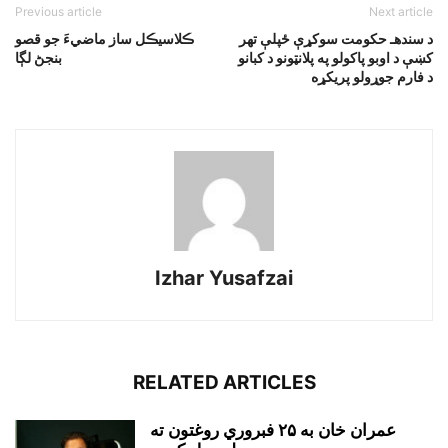
Previous article
Next article
د سندهـ حکومت سوکړې ځپلې تهر
ڪلاسيڪل ساز ماضيءَ جو قصو
کښې د اوبو پاکولو په پلانټونو د کبانو
بنجڻ لڳا
د فارم جوړولو پريکړه
Izhar Yusafzai
RELATED ARTICLES
عمران خان به ۲۵ فبروري روغتون ته