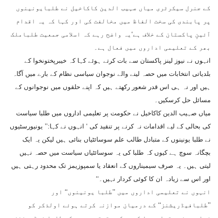
کے جنرل سیکرٹری میاں صہیب الدین کاکاخیل نے طلبایونینوں
پر پابندی کی سخت الفاظ میں مخالفت کی اور کہا کہ یہ اقدام
آئینِ پاکستان کے خلاف ہے‘یہ واضح رہے کہ اسلامی جمعیت طلباملک
بھر کے تعلیمی اداروں میں فعال ہے۔
انہوں نے نیوز لینز پاکستان سے بات کرتے ہوئے کہا کہ خیبرپختونخوا کے
بلدیاتی انتخابات میں حصہ لینے والے نوجوان سیاسی نظام کے بارے میں آگاہ
ہیں اور نہ ہی اس قدر شعور رکھتے ہیں کہ اپنے حلقوں میں نوجوانوں کے
مسائل حل کرسکیں۔
میاں صہیب الدین کاکاخیل نے حکومت پر تعلیمی اداروں میں طلبا سیاست
کی بحالی کے لیے اقدامات نہ کرنے پر تنقید کی ‘ انہوں نے کہا:’’ یونیورسٹیوں
نے طلبا یونینوں کے متبادل طالب علم سوسائٹیاں بنائی ہیں لیکن یہ ایک
بچگانہ سوچ ہے کیوں کہ طلبا کی یہ سوسائٹیاں سیاست میں حصہ نہیں
لیتی ہیں۔ یہ صرف سیمیناروں کے انعقاد یا سمپوزیمز تک محدود رہتی ہیں
اور اس سے زیادہ ان کا کوئی کردار نہیں۔‘‘
انہوں نے تعلیمی اداروں میں ’’طلبا یونینوں‘‘ اور
’’طلبافیڈریشنز‘‘ کے درمیان موازنہ کرتے ہوئے اولذکر کو