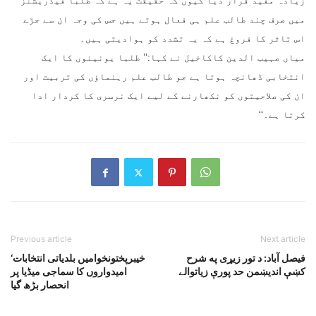
زیادہ مفید قرار دیا کیوں کہ حقیقت یہ ہے کہ طلبا فیڈریشنز
میں صرف چند طالب علم ہی فعال ہوتے ہیں جس کی وجہ ان سے جڑے
اس تاثر کا فروغ ہے کہ یہ تشدد کو ہوادیتی ہیں۔
میاں صہیب الدین کاکاخیل نے کہا:’’ طلبا یونینوں کا ایک
انتخابی ڈھانچہ ہوتا ہے جو طالب علم رہنماؤں کی تربیت اور
ان کی صلاحیتوں کو نکھارنے کے لیے ایک نرسری کا کردار ادا
کرتا ہے۔‘‘
Previous article
Next article
فيصل آباد: د تور زيړى په شرح
خیبرپختونخوامیں بلدیاتی انتخابات‘
کښې انديښمن حد پورې زياتوالے
امیدواروں کا سماجی میڈیا پر
انحصار بڑھ گیا