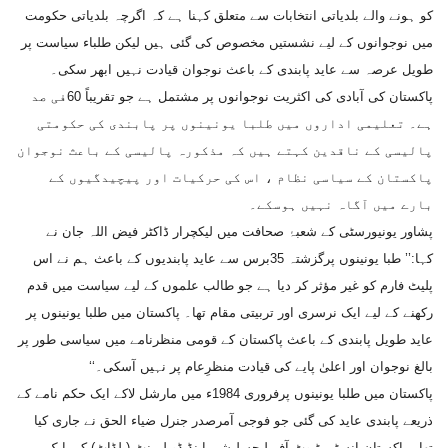
کو ہونے والے بلدیاتی انتخابات سے متعلق کہنا ہے کہ اگرچہ بلدیاتی حکومت
میں نوجوانوں کے لیے نشستیں مخصوص کی گئی ہیں لیکن طلباء سیاست پر
طویل عرصہ سے عاید پابندی کے باعث نوجوان قیادت نہیں ابھر سکی۔
پاکستان کی آبادی کی اکثریت نوجوانوں پر مشتمل ہے جو تقریباً 60فی صد
ہے۔ تعلیمی اداروں میں طلبا یونینوں پر پابندی کی حکومتی
پالیسی کے ناقدین کہتے ہیں کہ مذکورہ پالیسی کے باعث نوجوان
پاکستان کے سیاسی نظام ، اس کی حرکیات اور پیچیدگیوں کے
بارے میں آگاہ نہیں ہوسکے۔
پشاور یونیورسٹی کے شعبۂ صحافت میں لیکچرار ڈاکٹر فیض اللہ جان نے
کہا:’’ طبا یونینوں پرگزشتہ 35برس سے عاید پابندیوں کے باعث ہم نے اس
پلیٹ فارم کو غیر مؤثر کر دیا ہے جو طالب علموں کے لیے سیاست میں قدم
رکھنے کے لیے ایک نرسری اور تربیتی مقام تھا۔ پاکستان میں طلبا یونینوں پر
عاید طویل پابندی کے باعث پاکستان کے قومی منظرنامے میں سیاسی طور پر
بالغ نوجوان اور اعلیٰ پایے کی قیادت منظرِعام پر نہیں آسکی۔‘‘
پاکستان میں طلبا یونینوں پرفروری 1984ء میں مارشل لاکے ایک حکم نامے کے
ذریعے پابندی عاید کی گئی جو فوجی آمرصدر جنرل ضیاء الحق نے جاری کیا
تھا۔ پاکستان انسٹی ٹیوٹ آف لیجسلیشن اینڈ ڈویلپمنٹ (پلڈاٹ) کی ایک