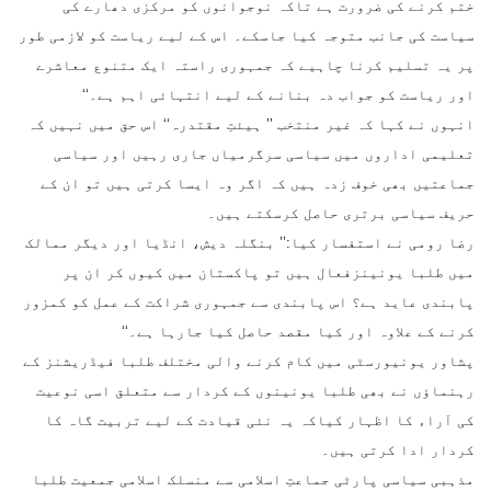
ختم کرنے کی ضرورت ہے تاکہ نوجوانوں کو مرکزی دھارے کی
سیاست کی جانب متوجہ کیا جاسکے۔ اس کے لیے ریاست کو لازمی طور
پر یہ تسلیم کرنا چاہیے کہ جمہوری راستہ ایک متنوع معاشرے
اور ریاست کو جواب دہ بنانے کے لیے انتہائی اہم ہے۔‘‘
انہوں نے کہا کہ غیر منتخب ’’ ہیئتِ مقتدرہ‘‘ اس حق میں نہیں کہ
تعلیمی اداروں میں سیاسی سرگرمیاں جاری رہیں اور سیاسی
جماعتیں بھی خوف زدہ ہیں کہ اگر وہ ایسا کرتی ہیں تو ان کے
حریف سیاسی برتری حاصل کرسکتے ہیں۔
رضا رومی نے استفسار کیا:’’ بنگلہ دیش، انڈیا اور دیگر ممالک
میں طلبا یونینزفعال ہیں تو پاکستان میں کیوں کر ان پر
پابندی عاید ہے؟ اس پابندی سے جمہوری شراکت کے عمل کو کمزور
کرنے کے علاوہ اور کیا مقصد حاصل کیا جارہا ہے۔‘‘
پشاور یونیورسٹی میں کام کرنے والی مختلف طلبا فیڈریشنز کے
رہنماؤں نے بھی طلبا یونینوں کے کردار سے متعلق اسی نوعیت
کی آراء کا اظہار کیاکہ یہ نئی قیادت کے لیے تربیت گاہ کا
کردار ادا کرتی ہیں۔
مذہبی سیاسی پارٹی جماعتِ اسلامی سے منسلک اسلامی جمعیت طلبا