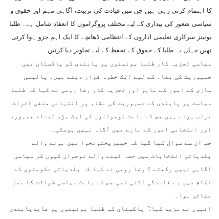
کا اہتمام کرتی رہی ہیں جن میں قیادت کی تربیت، آگاہی مہم اور حقوق و
سیاسی شعور کی بیداری کے لیے مختلف پروگراموں کا انعقاد شامل ہے۔ طلبا
یونینز سرکاری تعلیمی اداروں کے انتظامی ڈھانچے کا ایک اہم جزو ہوا کرتی
تھیں جہاں یہ طلبا کے حقوق کے تحفظ کے لیے تجاویز دیا کرتیں۔
سیاسی تجزیہ کار طلبا یونینوں پر پابندی کو پاکستان میں
جمہوریت کی بقاء کے لیے ایک خطرہ قرار دیتے ہیں۔ پالیسی
سازی کے امور کے ماہر اور تجزیہ کار رضا رومی نے کہا کہ طلبا
سیاست پر پابندی کے جمہوریت کی بقاء پر انتہائی منفی اثرات
مرتب ہوئے ہیں جس کے باعث نوجوانوں کی ایک بڑی تعداد جمہوری
اور انتخابی امور کے بارے میں آگاہ نہیں ہوسکی۔
جب ان سے سوال کیا گیا کہ خیبرپختونخوا میں ہونے والے
بلدیاتی انتخابات میں حصہ لینے والے نوجوان کیوں کر سیاسی
آگاہی نہیں رکھتے ؟ رضا رومی نے کہا کہ بلدیاتی حکومتوں کے
نظام میں بے قاعدگی آگئی تھی جس کے باعث سیاسی شراکت کا عمل
متاثر ہوا۔
انہوں نے مزید کہا:’’ پاکستان کو طلبا یونینوں پر عایدپابندی