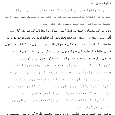
دیکھنے میں آئی۔
خیبرپختونخوا میں طویل وقفے کے بعد رواں ماہ ہونے والے
بلدیاتی انتخابات میں صوبے کے ہر ضلع کی دیہی کونسل میں ایک
نشست نوجوانوں کے لیے مخصوص کی گئی ہے۔
25برس کے مشتاق احمد نے کہا:’’ میَں بلدیاتی انتخابات کے طریقۂ کار سے
آگاہ نہیں ہوں۔‘‘ انہوں نے خیبرپختونخوا کے ضلع لوئر دیر سے نوجوانوں کی
نشست کے لیے کاغذاتِ نامزدگی جمع کروائے ہیں۔ انہوں نے کہا کہ وہ کبھی
کسی طلبا فیڈریشن کی سرگرمیوں میں شریک نہیں ہوئے کیوں کہ ’’ یہ
تعلیمی اداروں میں تشدد کو ہوا دینے کے علاوہ کچھ نہیں کرتیں۔‘‘
29برس کے ایک اور امیدوار محمد طیب خیبرپختونخوا کے ضلع
چارسدہ سے بلدیاتی انتخابات میں حصہ لے رہے ہیں‘ انہوں نے
نیوز لینز سے بات کرتے ہوئے کہا کہ ’سٹوڈنٹ یونینز‘ اور
’سٹوڈنٹ فیڈریشنز‘ میں یہ فرق ہے کہ اولذکر کا صرف ایک ویژن
ہوتا ہے جب کہ موخرالذکرتعلیمی اداروں میں ریلیاں
منعقدکرنے کے ساتھ ساتھ تعلیمی سرگرمیوں کو منفی طور پر
متاثر بھی کرتی ہیں۔
ماضی میں طلبا یونینز تعلیمی اداروں میں مختلف طرح کی تربیتی نشستوں