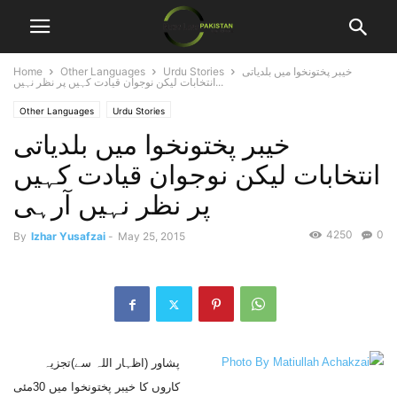
خیبر پختونخوا میں بلدیاتی
Urdu Stories
Other Languages
Home
انتخابات لیکن نوجوان قیادت کہیں پر نظر نہیں...
Other Languages
Urdu Stories
خیبر پختونخوا میں بلدیاتی
انتخابات لیکن نوجوان قیادت کہیں
پر نظر نہیں آرہی
4250
0
By
Izhar Yusafzai
-
May 25, 2015
پشاور (اظہار اللہ سے)تجزیہ
کاروں کا خیبر پختونخوا میں 30مئی