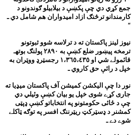
جمع کړي دي چې پکښې د بيلابيلو ګوندونو د
کارمندانو ترڅنګ ازاد اميدواران هم شامل دي ـ
“
نيوز لينز پاکستان ته د ترلاسه شوو ثبوتونو
ترمخه پيښور ضلع کښې به ٢٨٩٠ پولنګ بوتهـ
قائمولے شي او ١،٣٦٥،٤٣٥ رجسټرډ ووټران به
خپل د رائې حق کاروي ـ
نور دا چې اليکشن کميشن آف پاکستان ميډيا ته
جارى کړے شوى خپل يو بيان کښې وئيلي دي
چې د ځائى حکومتونو په انتخاباتو کښې ډپټى
کمشنر د ډسټرکټ ريټرننګ افسر په توګه ټاکلے
شوے دے ـ