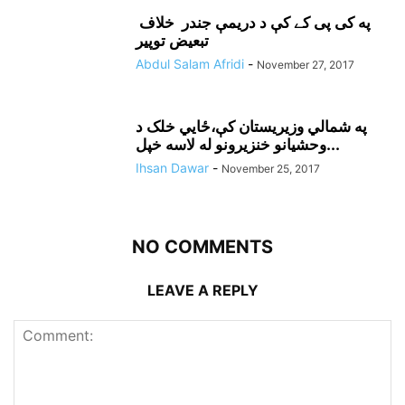
په کی پی کے کې د دريمې جندر خلاف
تبعيض توپير
Abdul Salam Afridi
-
November 27, 2017
په شمالي وزيريستان کې،ځايي خلک د
وحشيانو خنزيرونو له لاسه خپل...
Ihsan Dawar
-
November 25, 2017
NO COMMENTS
LEAVE A REPLY