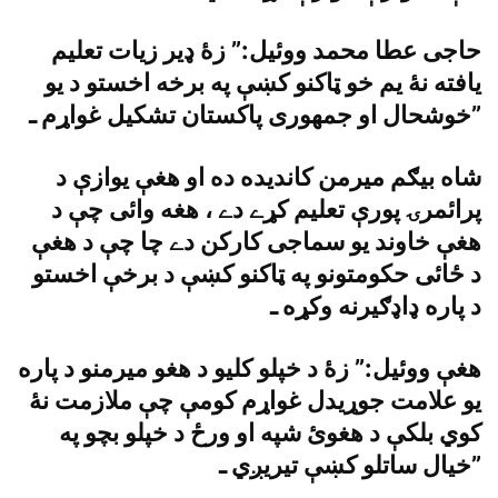
حاجى عطا محمد ووئيل:” زۀ ډير زيات تعليم
يافته نۀ يم خو ټاکنو کښې په برخه اخستو د يو
خوشحال او جمهورى پاکستان تشکيل غواړم ـ”
شاه بيګم ميرمن کانديده ده او هغې يوازې د
پرائمرۍ پورې تعليم کړے دے ، هغه وائى چې د
هغې خاوند يو سماجى کارکن دے چا چې د هغې
د ځائى حکومتونو په ټاکنو کښې د برخې اخستو
د پاره ډاډګيرنه وکړه ـ
هغې ووئيل:” زۀ د خپلو کليو د هغو ميرمنو د پاره
يو علامت جوړيدل غواړم کومې چې ملازمت نۀ
کوي بلکې د هغوئ شپه او ورځ د خپلو بچو په
خيال ساتلو کښې تيريږي ـ”