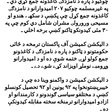
چوکيو د پاره د نامزدګۍ کاغذونه جمع کړي دي ـ
په غيرمسلمه چوکيو ٢٠٧ اميدوارانو د نامزدګۍ
کاغذونه جمع کړل چې پکښې د سکهـ ، هندو او
مسيحى ورورولۍ مشران شامل دي کوم چې په
٣٠ مئى کيدونکو ټاکنو کښې برخه اخلي ـ
د اليکشن کميشن آف پاکستان ترمخه د ځائى
حکومتونو د ټاکنو د پاره د نامزدګۍ د کاغذونو
جمع کولو لړۍ ختمه شوې ده او د اميدوارانو
وړومبے نوملړ اويزاند کړے شوے دے ـ
د اليکشن کميشن د واکمنو وينا ده چې د
خيبرپښتونخوا په ٩٢ يونين او ٩٢ تحصيل کونسلو
کښې د مختلفو سياسى ګوندونو د کارمندانو او
ازادو اميدوارانو ترمنځه سخته مقابله کيدونکې
ده ـ