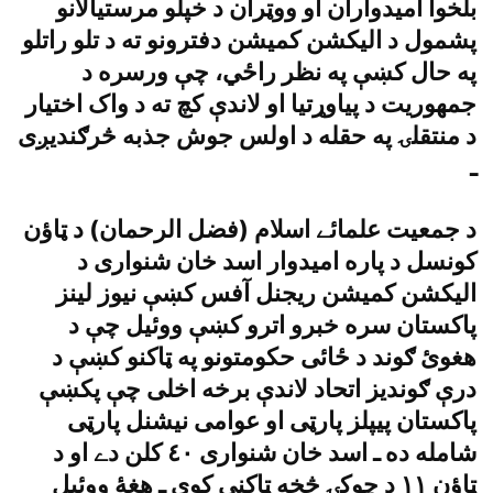
بلخوا اميدواران او ووټران د خپلو مرستيالانو
پشمول د اليکشن کميشن دفترونو ته د تلو راتلو
په حال کښې په نظر راځي، چې ورسره د
جمهوريت د پياوړتيا او لاندې کچ ته د واک اختيار
د منتقلۍ په حقله د اولس جوش جذبه څرګنديږى
ـ
د جمعيت علمائے اسلام (فضل الرحمان) د ټاؤن
کونسل د پاره اميدوار اسد خان شنوارى د
اليکشن کميشن ريجنل آفس کښې نيوز لينز
پاکستان سره خبرو اترو کښې ووئيل چې د
هغوئ ګوند د ځائى حکومتونو په ټاکنو کښې د
درې ګونديز اتحاد لاندې برخه اخلى چې پکښې
پاکستان پيپلز پارټى او عوامى نيشنل پارټى
شامله ده ـ اسد خان شنوارى ٤٠ کلن دے او د
ټاؤن ١١ د چوکۍ څخه ټاکنې کوي ـ هغۀ ووئيل