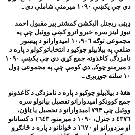
دي چې پکښې ١٠٩٠ ميرمنې شاملې دي ـ
ډپټى ريجنل اليکشن کمشنر پير مقبول احمد
نيوز لينز سره خبرو اترو کښې ووئيل چې په
مجموعى توګه ١٠،٩٠٦ اميدوارانو د پيښور
ضلعې په بيلابيلو چوکيو د انتخاباتو کولو د پاره د
نامزدګۍ کاغذونه جمع کړي دي چې پکښې ١٠٩٠
د ميرمنو چوکۍ دي کومې چې په مجموعى ډول
١٠ سلنه جوړيږى ـ
هغۀ د بيلابيلو چوکيو د پاره د نامزدګۍ د کاغذونو
جمع کوونکو اميدوارانو تفصيل بيانولو سره
ووئيل چې ٧٩٣ اميدوارانو د تحصيل يا ټاؤن،
٤٣٧٦ د جنرل، ١٠٩٠ د ميرمنو، ١٦٤٣ د کسانانو
او مزدورانو او ١٦٧٠ د ځوانانو د پاره د ځانګړو