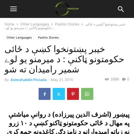
خيبر پښتونخوا کښې د ځائى
Pashto Stories
Other Languages
Home
حکومتونو ټاکنې : د ميرمنو يو لوے...
Other Languages
Pashto Stories
خيبر پښتونخوا کښې د ځائى
حکومتونو ټاکنې : د ميرمنو يو لوے
شمير راميدان ته شو
3886
0
By
Ashrafuddin Pirzada
-
May 21, 2015
پيښور (اشرف الدين پيرزاده) د روانې مياشتې
په مهال د ځائى حکومتونو ټاکنو کښې د ١٠ زرو
نه زياتو اميدوارانو د نامزدګۍ کاغذونه جمع کړي