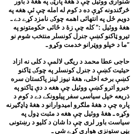
شنوارى ووئيل چې د هغۀ پارټۍ په هغۀ د باور
څرګندونه کړې ده د کوم له امله چې ئې هغه په
دويم ځل په انتهائى اهمه چوکۍ نامزد کړے دے ـ
هغۀ ووئيل :” کله چې زۀ د ځائى حکومتونو په
تيرو ټاکنو کښې جنرل کونسلر منتخب شوم نو
ما د خپلو ووټرانو خدمت وکړو ـ”
حاجى عطا محمد د ريګى لالمې د کلى نه ازاد
حيثيت کښې د جنرل کونسلر په چوکۍ ټاکنو
کښې برخه اخلى، هغۀ نيوز لينز پاکستان سره
خبرو اترو کښې ووئيل چې هغه د دې ټاکنو په
ذريعه خپل سياسى سفر پيلوونکے دے د کوم د
پاره چې د هغۀ ملګرو اميدوارانو د هغۀ ډاډګيرنه
وکړه ـ هغۀ ووئيل چې هغه د مثبت ډول په
سياست باور لرى چې دا شان د کليو د رښتونى
بڼې ستونزې هوارې کړے شي ـ