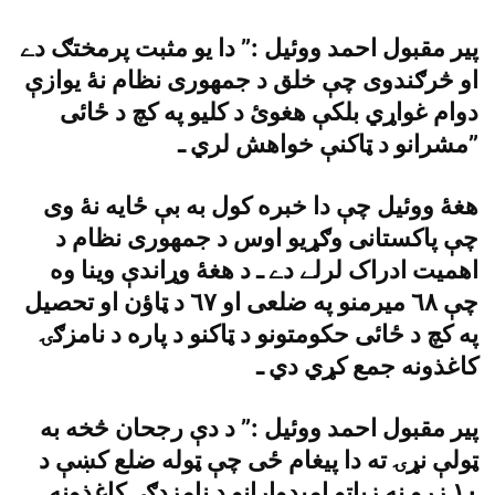
پير مقبول احمد ووئيل :” دا يو مثبت پرمختګ دے
او څرګندوى چې خلق د جمهورى نظام نۀ يوازې
دوام غواړي بلکې هغوئ د کليو په کچ د ځائى
مشرانو د ټاکنې خواهش لري ـ”
هغۀ ووئيل چې دا خبره کول به بې ځايه نۀ وى
چې پاکستانى وګړيو اوس د جمهورى نظام د
اهميت ادراک لرلے دے ـ د هغۀ وړاندې وينا وه
چې ٦٨ ميرمنو په ضلعى او ٦٧ د ټاؤن او تحصيل
په کچ د ځائى حکومتونو د ټاکنو د پاره د نامزګۍ
کاغذونه جمع کړي دي ـ
پير مقبول احمد ووئيل :” د دې رجحان څخه به
ټولې نړۍ ته دا پيغام ځى چې ټوله ضلع کښې د
١٠ زرو نه زياتو اميدوارانو د نامزدګۍ کاغذونه