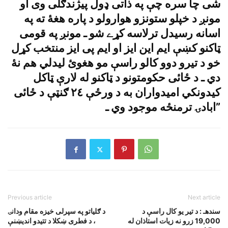
شى چا سره چې په ذاتى ډول پيژندګلى وى او
مونږ د خپلو ستونزو هوارولو د پاره هغۀ ته په
اسانه رسيدل ترلاسه کړے شو ـ مونږ په قومى
ټاکنو کښې ايم اين ايز او ايم پى ايز منتخب کړل
خو د تيرو دوو کالو راسې مو هغوئ ليدلي هم نۀ
دي ـ د ځائى حکومتونو د ټاکنو له لارې ټاکل
کيدونکي اميدواران به د ورځې ٢٤ ګنټې د ځائى
ابادۍ ترمنځه موجود وي ـ”
Previous article
Next article
سندهـ : د تير يو کال راسې د
د ګلياتو په سپرلى خيزه مقام ودانۍ
19,000 زرو نه زيات استاذان له
، د فطرى ښکلا د تتيدو انديښنې