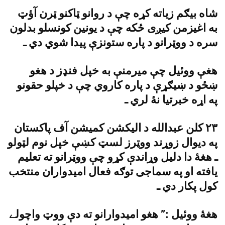
شاه بيګم زياته کړه چې د روانو ټاکنو ټرن آؤټ
به اغيزمن کيږى ځکه چې د يونين کونسلو بدلون
سره د ووټرانو د پاره ستونزې پيدا شوي دي ـ
هغې ووئيل چې ميرمنې به خپل فنډز د هغو
ښځو د ښيګړې د پاره کاروي چې د خپلو حقونو
په اړه خبرتيا نۀ لري ـ
٢٣ کلن عبدالله د اليکشن کميشن آف پاکستان
په ديوال زوړند ووټرز لسټ کښې خپل نوم لټولو
ـ هغۀ دا دليل وړاندې کړو چې ووټرانو ته تعليم
يافته او په سماجى توګه فعال اميدواران منتخب
کول پکار دي ـ
هغۀ ووئيل :” هغو اميدوارانو ته دې ووټ واچولے