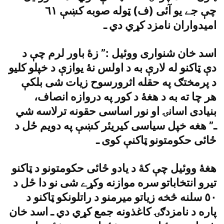
چې جے يو آئى (ف) ټوله صوبه کښې ٦١
اميدواران نامزد کړي دي ـ
اسد خان شنوارى ووئيل :” زۀ باور لرم چې د
دې ټاکنو له لارې به د اولس نۀ يوازې د خپلو کليو
د پرمختګ په حقله اثرورسوح زيات شى بلکې
هر چا ته به د هغۀ د کور په دروازه انصاف،
بنيادى اسانۍ او نور اساسى حقونه ترلاسه شي
ـ” هغه خپل سياسى کيريئر کښې په دويم ځل د
ځائى حکومتونو ټاکنې کوى ـ
هغۀ ووئيل چې کۀ د يادو ځائى حکومتونو د ټاکنو
تيرو انتخاباتو سره موازنه وکړے شى نو دا ځل د
٥٠ سلنه څخه زياتو ميرمنو د راتلونکو ټاکنو د
پاره د نامزدګۍ کاغذونه جمع کړي دي ـ اسد خان