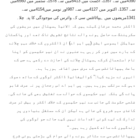
4390میں سے 1357، اگست میں 6413میں سے 1578، ستمبر میں 6560میں
سے 1357، اکتوبر میں 4127میں سے 987اور نومبر میں4154میں سے
1341مریضوں میں ہیپاٹائٹس سی کے وائرس کی موجودگی کا پتہ چلا۔
ڈاکٹر محمد عرفان کہتے ہیں کہ الائیڈ ہسپتال میں مریضوں کی
سکریننگ سے حاصل ہونے والے نتائج تشویش ناک تھے اور پاکستان
میڈیکل ایسوسی ایشن (پی ایم اے) ان ڈاکٹروں کے خلاف مہم چلانے
کے بارے میں غور کر رہی ہے جنہوں نے ان نیم حکیموں کو اپنا
نام استعمال کرکے ہسپتال چلانے کی اجازت دے رکھی ہے جس کے
باعث ہیپاٹائٹس سی کے مرض میں اضافہ ہورہا ہے۔
انہوں نے مزید کہا:’’ کوالیفائیڈ ڈاکٹر لوگوں کے ساتھ دھوکہ
دہی کے مرتکب ہورہے ہیں۔ پی ایم اے اس رجحان پر نہ صرف قابو
پائے گی بلکہ نیم حکیموں کے حوالے سے تفتیش بھی کی جائے گی۔
ضلعی حکومت کی جانب سے نیم حکیموں کے خلاف اکثر و بیش تر صرف
کاغذی مہم شروع کی جاتی ہے لیکن ان کے مستقل بنیادوں پر
تدارک کے لیے کوئی اقدامات نہیں کیے جاتے جو لوگوں کی
زندگیوں کے ساتھ کھیل رہے ہیں۔‘‘
ہیپاٹائٹس سی سے متاثر ہونے والی عوام کی بڑھتی ہوئی شرح