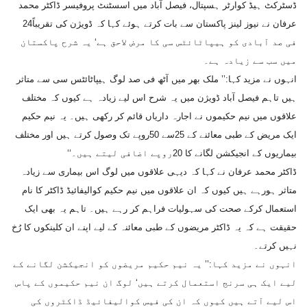
ڈسٹرکٹ ہیڈ کوارٹر ہسپتال، فیصل آباد میں اسسٹنٹ پروفیسر ڈاکٹر محمد
عرفان نے نیوز لینز پاکستان سے بات کرتے ہوئے کہا کہ ڈویژن کی تقریباً24
فی صد آبادی کو ہیپاٹائٹس سی کا مرض لاحق ہے‘ یہ شرح پاکستان
میں سب سے زیادہ ہے۔
انہوں نے مزید کہا:’’ ملک بھر میں آٹھ فی صد لوگ ہیپاٹائٹس سی سے متاثر
ہیں تاہم فیصل آباد ڈویژن میں یہ شرح اس لیے زیادہ ہے کیوں کہ مختلف
علاقوں میں نیم حکیموں نے اجارہ داریاں قائم کر رکھی ہیں۔ یہ نیم حکیم
ایک مریض کے طبی معائنے کے 25سے 50روپے تک وصول کرتے ہیں اور مختلف
بیماریوں کے انجیکشن لگانے کا 20روپے اضافی لیتے ہیں۔‘‘
ڈاکٹر محمد عرفان نے کہا کہ دیہی علاقوں میں لوگ اس بیماری سے زیادہ
متاثر ہورہے ہیں کیوں کہ ان علاقوں میں نیم حکیم کوالیفائیڈ ڈاکٹر کا نام
استعمال کرکے صحت کی سہولیات فراہم کر رہے ہیں۔ تاہم یہ بھی ایک
حقیقت ہے کہ یہ ڈاکٹر مریضوں کے طبی معائنہ کے لیے اپنے ان کلینکوں کا رُخ
نہیں کرتے۔
انہوں نے مزید کہا:’’ یہ نیم حکیم مریضوں کو انجیکشن لگانے کے
لیے ایک ہی سرنج استعمال کرتے ہیں‘ لوگ ان نیم حکیموں کے پاس
اس لیے آتے ہیں کیوں کہ ان کی فیس کوالیفائیڈ ڈاکٹروں کی