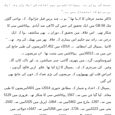
نسبت کم ہوتی ہے۔ ہیپاٹائٹس سی میں اضافے کی ایک بڑی وجہ ایک
ہی سرنج کا استعمال بھی ہے۔‘‘
ڈاکٹر محمد عرفان کا کہنا تھا:’’ہم نے چند برس قبل جڑانوالہ کے نواحی گاؤں
چک 58-GB میں ایک تحقیق کی جس کی 70فی صد آبادی ہیپاٹائٹس سی کا
شکار تھی۔ اس علاقے میں تحقیق کے دوران یہ بھی منکشف ہوا کہ ایک
درجن سے زائد نیم حکیم اس بیماری کے علاقہ بھر میں پھیلنے کی وجہ تھے۔‘‘
الائیڈ ہسپتال کی انتظامیہ نے 2014ء میں 57,452مریضوں کی طبی جانچ کی
جن میں سے 16013میں ہیپاٹائٹس سی مثبت تھا۔ ان مریضوں نے
لیپروسکوپی، گردے میں پتھری، گائنی، سی سیکشن، پتے اور ناک، کان، گلے
وغیرہ کی سرجری کے لیے ہسپتال کا رُخ کیا تھا۔علاوہ ازیں فالج، گردوں ،
امراضِ قلب اور پھیپھڑوں کے مریضوں کی بڑی تعداد کے خون کی جانچ بھی
کی گئی۔
ہسپتال کے اعداد و شمار کے مطابق جنوری 2014ء میں 5401مریضوں کا طبی
معائنہ کیا گیا جن میں سے 1567ہیپاٹائٹس سی کا شکار تھے۔فروری میں 5129
میں سے 1397، مارچ میں 5462میں سے 1464، اپریل میں 5325میں سے 1592،
مئی میں 5223میں سے 1726، جون میں 5268میں سے 1647ء جولائی میں