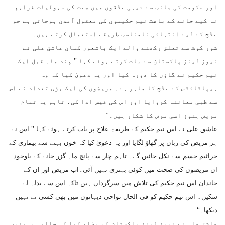
اور حکومت کی جانب سے دیہی علاقوں میں صحت کی سہولیات فراہم
نہ کیے جانے کے باعث نیم حکیموں کی معقول آمدن ہوجاتی ہے جو
علاج کے لیے انتہائی نامناسب طریقے استعمال کرتے ہیں۔
شور کوٹ سے تعلق رکھنے والے ایک باشعور کسان عاشق علی نے
نیوز لینز پاکستان سے بات کرتے ہوئے کہا:’’ چند ماہ قبل ایک
نیم حکیم نے گاؤں کا دورہ کیا اور یہ دعویٰ کیا کہ وہ
ہیپاٹائٹس کے علاج کا ماہر ہے۔ مریضوں کی ایک بڑی تعداد نے اس
سے طبی معائنہ کروایا اور اس کی فیس ادا کی، تاہم یہ تمام
مریض ہنوز اسی مرض کا شکار ہیں۔‘‘
عاشق علی نے اس نیم حکیم کے طریقۂ علاج پر بات کرتے ہوئے کہا:’’ اس نے
ہر مریض کی زبان پر گھاؤ لگایا اور یہ دعویٰ کیا کہ خون بہنے سے بیماری کے
جراثیم جسم سے نکل جائیں گے۔ تاہم چار سے پانچ ماہ گزر جانے کے باوجود
ان مریضوں کی صحت میں کوئی بہتری نہیں آئی۔اب مریض اور ان کے
خاندان اس نیم حکیم کی تلاش میں سرگرداں ہیں تاکہ اس سے بدلہ لے
سکیں۔ اس نیم حکیم کو فی الحال نواحی دیہاتوں میں بھی کسی نے نہیں
دیکھا۔‘‘
عاشق علی نے نیوز لینز پاکستان کو مطلع کیا کہ حالیہ مہینوں