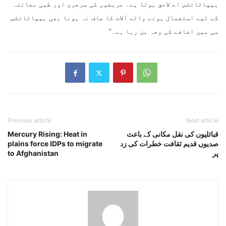
ہیپاٹائٹس اے لاحق ہوتا ہے۔ مریضوں کی سرجری اور طبی معائنہ
کے لیے استعمال ہونے والے آلات کا صاف نہ ہونا بھی ہیپاٹائٹس
سی میں اضافے کی وجہ بن رہا ہے۔‘‘
Previous article
Next article
قبائلیوں کی نقل مکانی کے باعث
Mercury Rising: Heat in
صدیوں قدیم ثقافت خطرات کی زد
plains force IDPs to migrate
پر
to Afghanistan