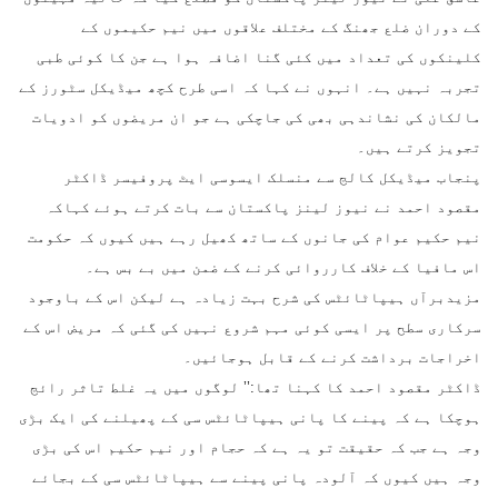
کے دوران ضلع جھنگ کے مختلف علاقوں میں نیم حکیموں کے
کلینکوں کی تعداد میں کئی گنا اضافہ ہوا ہے جن کا کوئی طبی
تجربہ نہیں ہے۔ انہوں نے کہا کہ اسی طرح کچھ میڈیکل سٹورز کے
مالکان کی نشاندہی بھی کی جاچکی ہے جو ان مریضوں کو ادویات
تجویز کرتے ہیں۔
پنجاب میڈیکل کالج سے منسلک ایسوسی ایٹ پروفیسر ڈاکٹر
مقصود احمد نے نیوز لینز پاکستان سے بات کرتے ہوئے کہاکہ
نیم حکیم عوام کی جانوں کے ساتھ کھیل رہے ہیں کیوں کہ حکومت
اس مافیا کے خلاف کارروائی کرنے کے ضمن میں بے بس ہے۔
مزیدبرآں ہیپاٹائٹس کی شرح بہت زیادہ ہے لیکن اس کے باوجود
سرکاری سطح پر ایسی کوئی مہم شروع نہیں کی گئی کہ مریض اس کے
اخراجات برداشت کرنے کے قابل ہوجائیں۔
ڈاکٹر مقصود احمد کا کہنا تھا:’’ لوگوں میں یہ غلط تاثر رائج
ہوچکا ہے کہ پینے کا پانی ہیپاٹائٹس سی کے پھیلنے کی ایک بڑی
وجہ ہے جب کہ حقیقت تو یہ ہے کہ حجام اور نیم حکیم اس کی بڑی
وجہ ہیں کیوں کہ آلودہ پانی پینے سے ہیپاٹائٹس سی کے بجائے