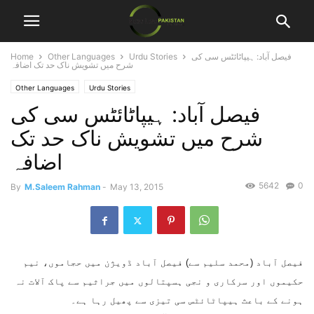
فیصل آباد: ہیپاٹائٹس سی کی
Urdu Stories
Other Languages
Home
شرح میں تشویش ناک حد تک اضافہ
Other Languages
Urdu Stories
فیصل آباد: ہیپاٹائٹس سی کی
شرح میں تشویش ناک حد تک
اضافہ
5642
0
By
M.Saleem Rahman
-
May 13, 2015
فیصل آباد (محمد سلیم سے) فیصل آباد ڈویژن میں حجاموں، نیم
حکیموں اور سرکاری و نجی ہسپتالوں میں جراثیم سے پاک آلات نہ
ہونے کے باعث ہیپاٹائٹس سی تیزی سے پھیل رہا ہے۔