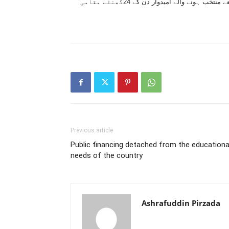
برسوں سے ان کو دیکھا تک نہیں۔ مقامی حکومتوں کے انتخابات کے ذریعے منتخب ہونے والے امیدوار دن کے 24گھنٹے مقامی
Previous article
Public financing detached from the educationa
needs of the country
Ashrafuddin Pirzada