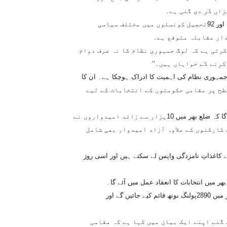
اں کر دی گئی ہے۔
الیکشن کمیشن کے حکام کا کہنا ہے کہ صوبہ خیبرپختونخوا کی 92یونین اور 92تحصیل کونسلوں میں مختلف سیاسی
دار مقابلہ متوقع ہے۔
کرتی ہے کہ لوگ جمہوری نظام کا نہ صرف دوام
رنے کے خواہاں ہیں۔‘‘
 جمہوری نظام کی اہمیت کا ادراک ہوچکا ہے۔ ان کا
ر 67نے ٹاؤن اور تحصیل کی سطح پر مقامی حکومتوں کے انتخابات کے لیے
پیر مقبول احمد نے کہا:’’ اس رجحان سے دنیا بھر میںیہ مثبت پیغام جائے گا کہ ضلع بھر میں 10ہزار سے زائد امیدواروں نے
کارکنوں کے علاوہ آزاد امیدوار بھی شامل
ستان کے قواعد کے مطابق امیدوار 25مئی تک اپنے کاغذاتِ نامزدگی واپس لے سکتے ہیں اور اسی روز
نیوز لینز پاکستان کو حاصل ہونے والی دستاویزات کے مطابق ضلع پشاور میں 2890پولنگ بوتھ قائم کیے جائیں گے اور
گئے اپنے ایک بیان میں کہا ہے کہ مقامی