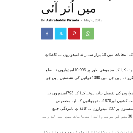
میں اُتر آئی
By
Ashrafuddin Pirzada
-
May 6, 2015
پشاور (اشرف الدین پیرزادہ سے) رواں ماہ ہونے والے مقامی حکومتوں کے انتخابات میں 10ہزار سے زائد امیدواروں نے کاغذاتِ
ڈپٹی ریجنل الیکشن کمشنر پیر مقبول احمد نے نیوز لینز سے بات کرتے ہوئے کہا کہ مجموعی طور پر 10,906امیدواروں نے ضلع
پشاور کے مختلف عہدوں پر انتخابات لڑنے کے لیے کاغذاتِ نامزدگی جمع کروائے ہیں جن میں 1090خواتین کی نشستیں ہیں جو
انہوں نے مختلف نشستوں کے لیے کاغذاتِ نامزدگی جمع کروانے والے امیدواروں کی تفصیل بتاتے ہوئے کہا کہ 793امیدوروں نے
تحصیل یا ٹاؤن، 4376نے جنرل، 1090نے خواتین ، 1643نے کسانوں اور محنت کشوں اور1670نے نوجوانوں کے لیے مخصوص
نشستوں کے لیے کاغذاتِ نامزدگی جمع کروائے ہیں۔ غیر مسلموں کی نشستوں پر 207امیدواروں نے کاغذاتِ نامزدگی جمع
کروائے جن میں سکھ، ہندو اور مسیحی برادری کے رہنما شامل ہیں جو 30مئی کو ہونے والے انتخابات میں حصہ لے رہے
ابات کے لیے کاغذاتِ نامزدگی جمع کروانے کا