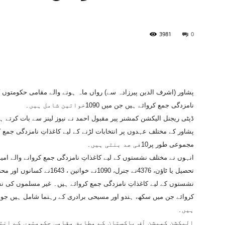
3981
0
نامزدگی جمع کروائے ہیں جن میں 1090خواتین شامل ہیں۔
مجموعی طور پر10فی صد بنتی ہیں۔
ہیں۔
الیکشن کمیشن آف پاکستان کے مطابق مقامی حکومتوں کے انتخ