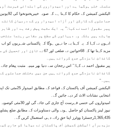
سلسلہ ختم ہوگیا ہے اور امیدواروں کی ابتدائی فہرست آویز
جماعتوں کے کارکن اور آزاد امیدوار وں کے درمیان کانٹے 
پیر مقبول احمدنے کہا:’’ یہ ایک مثبت پیش رفت ہے اور ظاہر 
چاہتے ہیں بلکہ وہ دیہاتوں کی سطح پر مقامی رہنما منتخب ک
انہوں نے کہا کہ یہ کہنا بے جا نہیں ہوگا کہ پاکستانی شہریوں کو اب
مزید کہنا تھا کہ 68خواتین نے ضلعی او
کاغذاتِ نامزدگی جمع کروائے ہیں۔
کاغذاتِ نامزدگی جمع کروائے ہیں جن میں مختلف جماعتوں کے 
ہیں۔‘‘
الیکشن کمیشن آف پاک
انتخابی نشانات الاٹ کر دیے جائیں گے۔
امیدواروں کی حتمی فہرست آج جاری کی جائے گی اور 30مئی کوصوبہ بھر میں انتخابات کا انعقاد عمل میں آئے گا۔
1,365,435رجسٹرڈ ووٹرز اپنا حقِ رائے دہی استعمال کریں گے۔
مزیدبرآں الیکشن کمیشن آف پاکستان نے میڈیا کو جاری کیے 