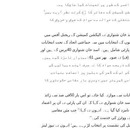
فسر کے طور پر تعینات کیا جاچکا ہے۔
 کمیشن کے دفاتر کا رُخ کرتے نظر آرہے ہیں‘
تقلی کے حوالے سے عوام کے جوش و خروش کا
اسد خان شنواری نے الیکشن کمیشن کے ریجنل آفس میں
وں کے انتخابات میں سہ جماعتی اتحاد کے تحت انتخابات
میں حصہ لے رہی ہیں جس میں پاکستان پیپلز پارٹی اور عوامی نیشنل پارٹی شامل ہیں۔ اسد خان شنواری 40برس کے ہیں اور
کے ذریعے عوام کا نہ صرف اپنے دیہاتوں کی
کو اس کے گھر کی دہلیز پر انصاف، بنیادی
اسی کیریئر میں دوسری بار مقامی حکومتوں کا
انہوں نے کہاکہ اگرمذکورہ مقامی حکومتوں کے انتخابات کا گزشتہ انتخابات سے موازنہ کیا جائے تو اس بار 50فی صد سے زائد
اسد خان شنواری نے کہا کہ ان کی پارٹی نے ان پر اعتماد
زد کیا گیا ہے۔ انہوں نے کہا:’’ جب میَں مقامی
نے ووٹرز کی خدمت کی۔‘‘
 کی نشست پر انتخاب لڑ رہے ہیں‘ انہوں نے نیوز لینز