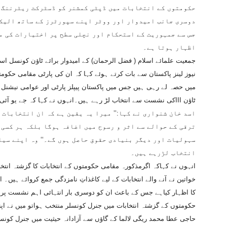
حکومتوں کے انتخابات میں ڈپٹی کمشنر کو ڈسٹرکٹ ریٹرننگ ا
دوسری جانب امیدوار اور ووٹر اپنے سپورٹرز کے ساتھ الیکشن
جس سے جمہوریت کے استحکام اور نچلی سطح پر اختیارات کی من
اظہار ہوتا ہے۔
جمعیت علمائے اسلام ( فضل الرحمان) کے امیدوار برائے ٹاؤن کونسل 
نیوز لینز پاکستان سے بات کرتے ہوئے کہا کہ ان کی پارٹی مقامی حکومت
ٹاؤن IIIکی نشست سے انتخاب لڑ رہے ہیں۔انہوں نے کہا کہ جے یو آئی (ف) نے صوبہ بھر میں 61امیدوار نامزد کیے ہیں۔
اسد خان شنواری نے کہا:’’ میرا یہ یقین ہے کہ ان انتخابات 
ترقی کے حوالے سے اثر و رسوح میں اضافہ ہوگا بلکہ ہر کسی 
سہولیات اور دیگر بنیادی حقوق حاصل ہوں گے۔‘‘ وہ اپنے سی
انتخاب لڑرہے ہیں۔
خواتین نے آنے والے انتخابات کے لیے کاغذاتِ نامزدگی جمع کروائے ہیں۔ 
کا اظہار کیاہے جس کے باعث ان کو دوسری بار انتہائی اہم نشست پر نام
حکومتوں کے گزشتہ انتخابات میں جنرل کونسلر منتخب ہواتو میں نے اپ
حاجی عطا محمد ریگی لالما کے گاؤں سے آزادانہ حیثیت میں جنرل کونسل