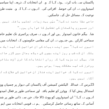
پاکستان سے بات کرتے ہوئے کہا کہ وہ ان انتخابات کے ذریعے اپنا سی
امیدواروں نے ان کی حوصلہ افزائی کی۔ انہوں نے کہا کہ وہ مثبت طرزِ
نوعیت کے مسائل حل کیے جاسکیں۔
حاجی عطا محمد نے کہا:’’ میَں بہت زیادہ تعلیم یافتہ نہیں 
اور جمہوری پاکستان کی تشکیل کا خواہاں ہوں۔‘‘
شاہ بیگم خاتون امیدوار ہیں اور انہوں نے صرف پرائمری تک تعلیم ح
سماجی کارکن ہیں جنہوں نے ان کی مقامی حکومتوں کے انتخابات میں 
انہوں نے کہا:’’ میں اپنے دیہات کی ان خواتین کے لیے ایک ع
بلکہ ان کے شب و روز اپنے بچوں کی دیکھ بھال میں گزر جاتے 
شاہ بیگم نے مزید کہا کہ رواں انتخابات کا ٹرن آؤٹ متاثر
ووٹرز کے لیے مشکلات پیدا ہوئی ہیں۔
انہوں نے کہا کہ خواتین اپنے فنڈز ان خواتین کی فلاح کے ل
آگاہ نہیں ہیں۔
23برس کے عبداللہ الیکشن کمیشن آف پاکستان کی دیوار پر چسپاں ووٹ
استدلال پیش کیا کہ ووٹرز کو تعلیم یافتہ اور سماجی طور پر فعال امید
انہوں نے کہا:’’ ان امیدواروں کو ووٹ ڈالا جائے جن سے ذاتی طور پر ش
آسانی کے ساتھ رسائی حاصل کرسکیں۔ ہم نے قومی انتخابات میں ایم این 