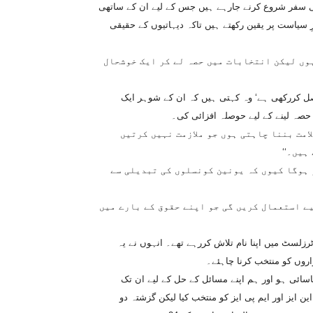
اسی سفر شروع کرنے جارہے ہیں جس کے لیے ان کے ساتھی
 سیاست پر یقین رکھتے ہیں تاکہ دیہاتیوں کے حقیقی
ہوں لیکن انتخابات میں حصہ لے کر ایک خوشحال
اصل کررکھی ہے‘ وہ کہتی ہیں کہ ان کے شوہر ایک
حصہ لینے کے لیے حوصلہ افزائی کی۔
لامت بننا چاہتی ہوں جو ملازمت نہیں کرتیں
ہیں۔‘‘
 ہوگا کیوں کہ یونین کونسلوں کی تبدیلی سے
یے استعمال کریں گی جو اپنے حقوق کے بارے میں
رزلسٹ میں اپنا نام تلاش کررہے تھے۔ انہوں نے یہ
واروں کو منتخب کرنا چاہئے۔
ناسائی ہو اور ہم اپنے مسائل کے حل کے لیے ان تک
ایز اور ایم پی ایز کو منتخب کیا لیکن گزشتہ دو