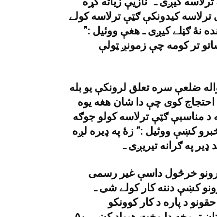
 ترلاسه کيږى ـ” نازيې زياته کړه
ترلاسه کيدونکې ګټې ترلاسه کولے
 نۀ ګڼلے کيږى ـ هغې ووئيل :”
اتو تر کومه چې زمونږ ټولې
له ضلعې سره تعلق لرونکې يو بله
احتجاج کوى چې دا شان هغه يوه
 د مناسبې ګټې ترلاسه کولو جوګه
برو کښې ووئيل :” زۀ په ډيره لږه
بارونو خرڅول داسې غير رسمى
نو کښې دننه کار کولے شى ـ
ونو د پاره د کار کوونکو
غيرسرکارى تنظيمونو د اتحاد هوم نيټ پاکستان ترمخه دا وخت هيواد کښې ٥٠