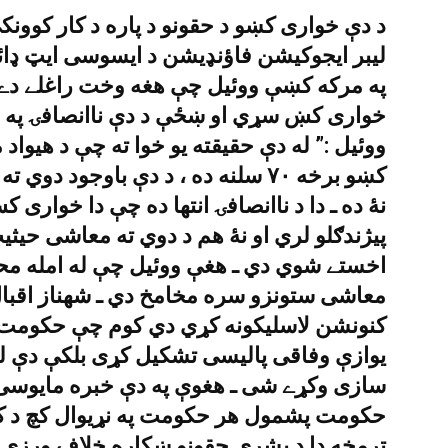
د دې خوارى کښو د حقونو د پاره د کار کوون
ليبر ايجوکيشن فاؤنډيشن د ايسوسى ايټ ډائر
په مرکه کښې ووئيل چې هغه وخت راغلے دے 
خوارى کښ سړي او ښځې د دې ناانصافۍ په ض
ووئيل :” له دې حقيقته يو خوا ته چې د هيو
کښو برخه ٧٠ سلنه ده ، د دې باوجود 
نۀ ده ـ دا د ناانصافۍ انتها ده چې دا خوارى ک
پيژندګلو لري او نۀ هم د دوي ته معاشى حيثي
اخستے شوي دي ـ هغې ووئيل چې له امله م
معاشى ستونزو سره مخامخ دي ـ شهناز اقبال
کنونشن لاسليکونه کړي دي کوم چې حکومت د
يوازې وفاقى پاليسى تشکيل کړى بلکې دې ل
سازى وکړے شى ـ هغوې په دې خبره مايوسى
حکومت پشمول هر حکومت په نړيوال کچ د کړو
ترمخه دا د بشرى حقونو ښکاره خلاف ورزى 