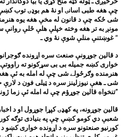
خرڅيږى ـ ټوله ګټه منځ ګړى يا بيا دوکاندار ته
چې هغه طبى اسانۍ او نۀ هم بوډۍ توب کښې 
شى ځکه چې د قانون له مخې هغه يوه هنرمنده
مونږ به تر هغه وخته خپلې هلې ځلې روانې س
غوښتنې منلې شوې نۀ وي ـ “
د قالين جوړونې صنعت سره اړونده ګوجرانوا
خوارى کښه جميله بى بى سړکونو ته راووتې 
هنرمنده وګرځولے شى چې له امله به ئې هغه
شى ـ هغې نيوزلينز سره د ټيلى فون د لارې خ
تنخواه قالين جوړؤم چې له امله ئې زما ژوند ډير په ګرانه تيريږى ـ”
قالين جوړونه، په کهډۍ کپړا جوړول او د اخ
شعبې دي کومو کښې چې په بنيادى توګه کورو
کورنيو صنعتونو سره د اړونده خوارى کښو د حق