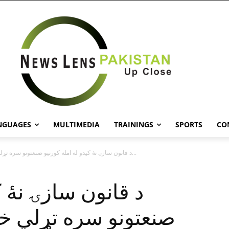
NGUAGES
MULTIMEDIA
TRAININGS
SPORTS
CO
د قانون سازۍ نۀ کيدو له امله کورنيو صنعتونو سره تړلي خوارى...
د قانون سازۍ نۀ ک
صنعتونو سره تړلي خ