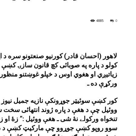
4885
0
لاهور (احسان قادر) کورنيو صنعتونو سره د ا
کولو د پاره په صوبائى کچ قانون سازۍ کښې 
زياتيږي او هغوي اوس د خپلو غوښتنو منظوري
ورکړې ده ـ
کور کښې سوئيټر جوړونکې نازيه جميل نيوز ل
ووئيل چې د هغې د پاره ژوند انتهائى سخت 
تنخواه ورکولے نۀ شى ـ هغې ووئيل :” زۀ او زم
سوو روپو کښې جوړوو چې مارکيټ کښې د در