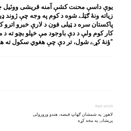
يوې داسې محنت کشې آمنه قريشى ووئيل چې 
زياته ونۀ ګټلے شوه د کوم په وجه چې ژوند ډي
کار کوم ولې د دې باوجود مې خپلو بچو ته د 
ؤنۀ کړے شول، تر دې چې هغوي سکول ته هم ځي ـ”
Next article
لاهور: په شمشان ګهاټ قبضه، هندو ورورولى
s
پريشانۍ په مخه کړه