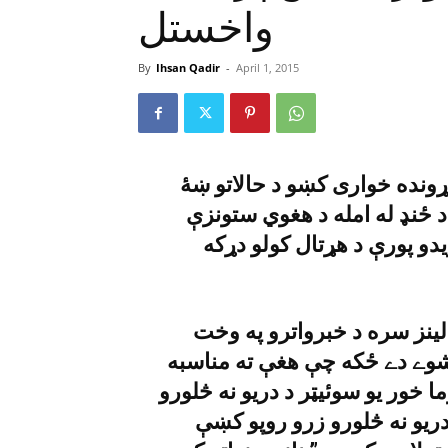
واخستل
By
Ihsan Qadir
-
April 1, 2015
ړونده خوارى کښو د حالاتو ښۀ
د ځنډ له امله د هغوي ستونزې
دو پورې د هړتال کولو دړکه
ينز سره د خبرواترو په وخت
شوے دے ځکه چې هغې ته مناسبه
ا خور يو سوئيټر د دريو نه څلورو
يو نه څلورو زرو روپو کښې