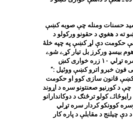
ر سيد حسنات ومنله چې صوبه کښې
ښو ته د هغوي د حقونو ورکولو د
چې حکومت دې لړ کښې په چپه خلۀ
هوم بيسډ ورکرز بل تيار کړے شوے
دے او وړومبۍ مرحله کښې کورنيو صنعتونو سره تړلي ١٠ زره خوارى کښ
ى فون خبرو اترو کښې ووئيل :”
رڼا کښې قانون سازى کوو او حکومت
 چې د کورنيو صعنتونو سره د اړوند
وځائے کولو ترڅنګ د دوکاندارانو
ترسره کوونکو کردار سره تړلي
ې چيلنج د مقابلې د پاره کار