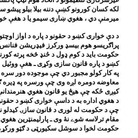
ميرمنې دي ، هغوي ښارى سيمو يا د هغې خو
د دې خوارى کښو د حقونو د پاره د اواز اوچت
پراګريسو هوم بيسډ ورکرز فيډريشن فنانس 
حکومت بايد د کوم ډول د ځنډ څخه پرته کورن
کښو د پاره قانون سازى وکړى ـ هغې ووئيل 
په کار کولو مجبور دي چې موجوده دور سره
معاوضه دومره لږه وى چې ورسره په ډيره ګر
کيږى ځکه چې هيڅ يو قانون هغوي هنرمندانې 
د هغوي اداره به د داسې خوارى کښو د حقونو
چې د حکومت له لورى د قانون سازۍ کيدلو ن
مقام ترلاسه شوے نۀ وى ـ پارليمنټرين هغوي 
حکومت لخوا د سوشل سکيورټى د ګټو ورکړه