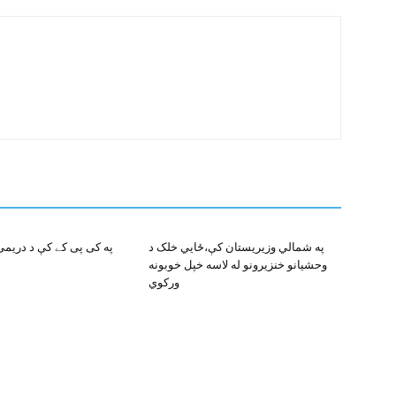
په شمالي وزيريستان کې،ځايي خلک د
په کی پی کے کې د دريم
وحشيانو خنزيرونو له لاسه خپل خوبونه
ورکوي