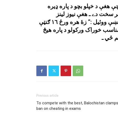
هغې د خپلو بچو د پاره ډيره
ر سخت دے ـ هغې نيوز لينز
پاکستان سره د ټيلى فون د لارې خبرو اترو کښې ووئيل :” زۀ هره ورځ ١٦ ګنټې
مناسب خوراک ورکولو د پاره هيڅ
Previous article
To compete with the best, Balochistan clamp
ban on cheating in exams