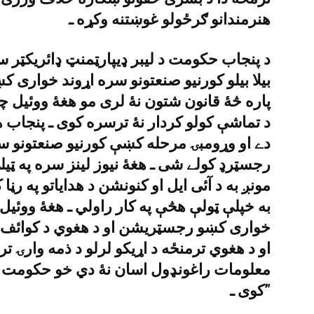
هنرمندانو ګرځولو غوښتنه وکړه ـ
د پنجاب حکومت د ليبر ډيپارټمنټ ډائريکټ
بيلا بيلو کورنيو صنعتونو سره اړوند خوارى ک
پاره څۀ قانون شتون نۀ لرى مو هغۀ ووئيل 
د تماشې کولو کردار نۀ ترسره کوى ـ پنجاب 
رجسټرډ کولے شى ـ هغۀ نيوز لينز سره په ټيل
مونږ به د آئى ايل او کنونشن د هداياتو په 
به خپلې ټولې هڅې په کار راولي ـ هغۀ ووئيل
خوارى کښو رجسټريشن او د هغوي د کوائف راي
او د هغوي ترمنځه د اړيکو لرلو د ذمه وارۍ 
معلومات راغونډول اسان نۀ دي خو حکومت د د
کوى ـ”