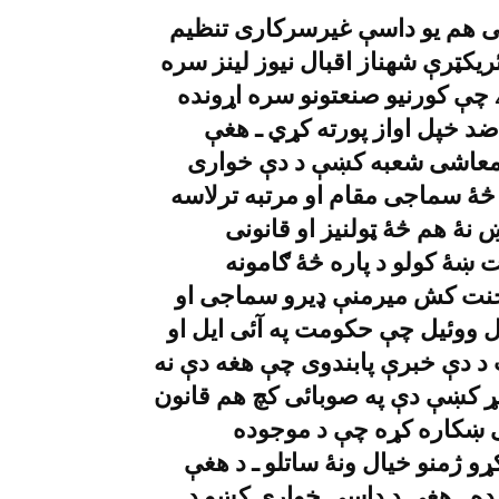
کى هم يو داسې غيرسرکارى تنظيم
يکټرې شهناز اقبال نيوز لينز سره
چې کورنيو صنعتونو سره اړونده
د خپل اواز پورته کړي ـ هغې
اد معاشى شعبه کښې د دې خوارى
دوي ته څۀ سماجى مقام او مرتبه ترلاسه
ښ نۀ هم څۀ ټولنيز او قانونى
ت ښۀ کولو د پاره څۀ ګامونه
حنت کش ميرمنې ډيرو سماجى او
 ووئيل چې حکومت په آئى ايل او
 دې خبرې پابندوى چې هغه دې نه
ړ کښې دې په صوبائى کچ هم قانون
 ښکاره کړه چې د موجوده
 ژمنو خيال ونۀ ساتلو ـ د هغې
ده ـ هغې د داسې خوارى کښو د