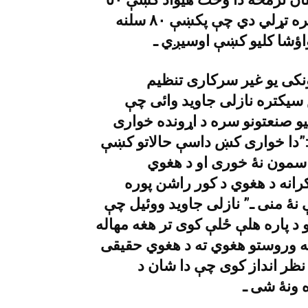
لکه کسان کورونو کښې دننه بيلا بيلو پيشو سره تړلي دي چې پکښې ٨٠ سلنه
اؤشا کليو کښې اوسيږي ـ
ونکى يو غير سرکارى تنظيم
سيکتره نازلى جاويد وائى چې
يو صنعتونو سره د اړونده خوارى
:”دا خوارى کښ داسې حالاتو کښې
 سمون نۀ خورى او د هغوي
انه د هغوي د کور راشن پوره
نۀ منى ـ” نازلى جاويد ووئيل چې
 د پاره هلې ځلې کوى تر هغه مهاله
ه وروستو هغوي ته د هغوي حقيقى
نظر انداز کوى چې دا شان د
 ونۀ شى ـ